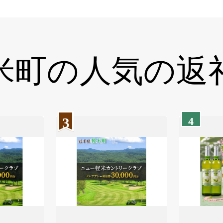
米町の
人気の返
3
4