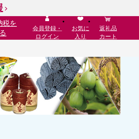
援
納税を
会員登録・
お気に
返礼品
る
ログイン
入り
カート