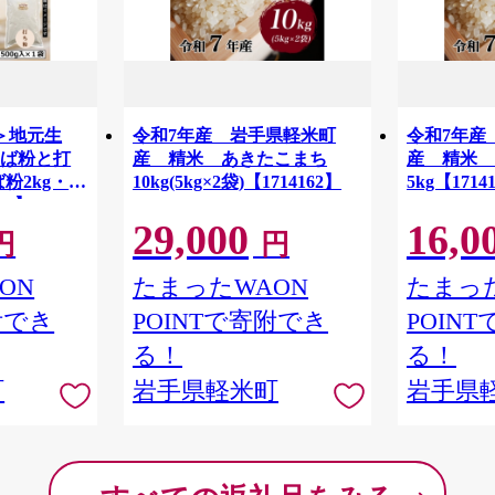
＞地元生
令和7年産 岩手県軽米町
令和7年産
そば粉と打
産 精米 あきたこまち
産 精米
粉2kg・打
10kg(5kg×2袋)【1714162】
5kg【1714
05】
29,000
16,0
円
円
ON
たまったWAON
たまった
附でき
POINTで寄附でき
POIN
る！
る！
町
岩手県軽米町
岩手県