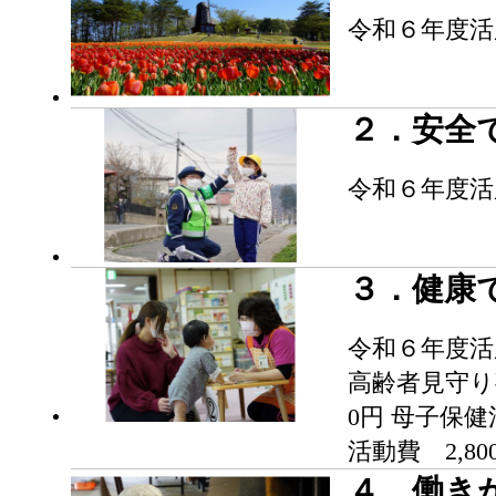
令和６年度活
２．安全
令和６年度活用
３．健康
令和６年度活
高齢者見守り事業
0円 母子保健
活動費 2,800
４．働き