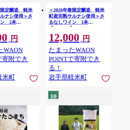
年春限定醸造 軽米
＜2026年春限定醸造 軽米
ルナシ使用＞さ
町産完熟サルナシ使用＞さ
ン 2本
るなしワイン 1本
】
【1721314】
00
12,000
円
円
WAON
たまったWAON
Tで寄附でき
POINTで寄附でき
る！
軽米町
岩手県軽米町
10