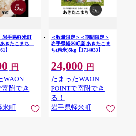
 岩手県軽米町
＜数量限定＞＜期間限定＞
 あきたこまち
岩手県軽米町産 あきたこま
161】
ち(精米)5kg【1714033】
00
24,000
円
円
WAON
たまったWAON
Tで寄附でき
POINTで寄附でき
る！
軽米町
岩手県軽米町