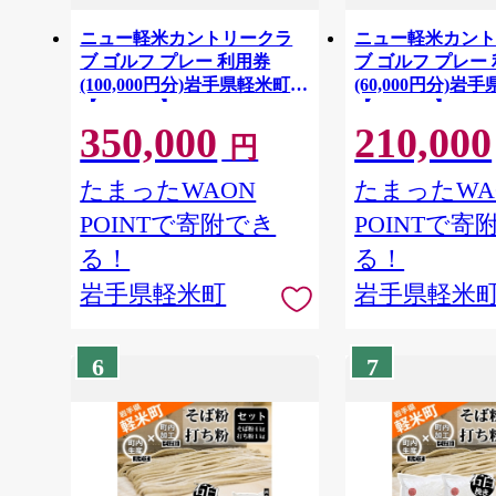
ニュー軽米カントリークラ
ニュー軽米カン
ブ ゴルフ プレー 利用券
ブ ゴルフ プレー
(100,000円分)岩手県軽米町
(60,000円分)岩
【1746681】
【1746679】
350,000
210,000
円
たまったWAON
たまったWA
POINTで寄附でき
POINTで寄
る！
る！
岩手県軽米町
岩手県軽米
6
7