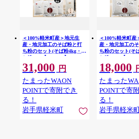
＜100%軽米町産＞地元生
＜100%軽米町産
産・地元加工のそば粉と打
産・地元加工の
ち粉のセット(そば粉4kg・打
ち粉のセット(そば
ち粉1kg)【1722212】
ち粉500g)【17222
31,000
18,000
円
たまったWAON
たまったWA
POINTで寄附でき
POINTで寄
る！
る！
岩手県軽米町
岩手県軽米