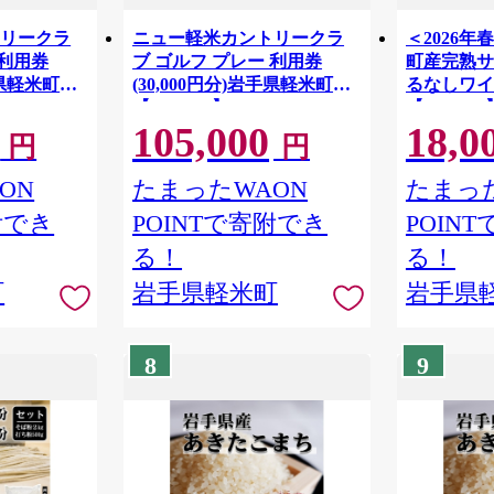
トリークラ
ニュー軽米カントリークラ
＜2026
 利用券
ブ ゴルフ プレー 利用券
町産完熟サ
手県軽米町
(30,000円分)岩手県軽米町
るなしワイ
【1746677】
【1721321
105,000
18,0
円
円
ON
たまったWAON
たまった
附でき
POINTで寄附でき
POIN
る！
る！
町
岩手県軽米町
岩手県
8
9