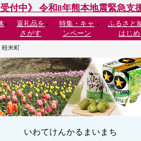
受付中》 令和8年熊本地震緊急支
体
返礼品を
特集・
キャ
ふるさと
さがす
ンペーン
はじめ
 軽米町
いわてけんかるまいまち