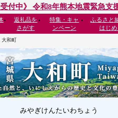
受付中》 令和8年熊本地震緊急支
体
返礼品を
特集・
キャ
ふるさと
さがす
ンペーン
はじめ
 大和町
みやぎけんたいわちょう