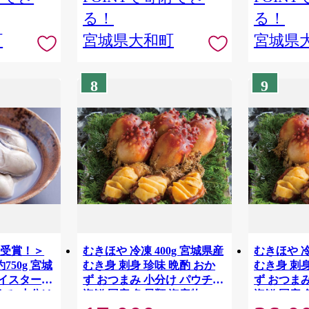
る！
る！
町
宮城県大和町
宮城県
8
9
賞受賞！＞
むきほや 冷凍 400g 宮城県産
むきほや 冷
750g 宮城
むき身 刺身 珍味 晩酌 おか
むき身 刺身
オイスター
ず おつまみ 小分け パウチ
ず おつま
まみ 小分け
海鮮 国産 魚貝類 海産物
海鮮 国産 
 魚貝類
【末永海産株式会社】ta688
【末永海産株