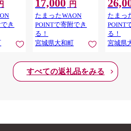
17,000
26,0
円
円
】ta685
ON
たまったWAON
たまった
附でき
POINTで寄附でき
POIN
る！
る！
町
宮城県大和町
宮城県
すべての返礼品をみる