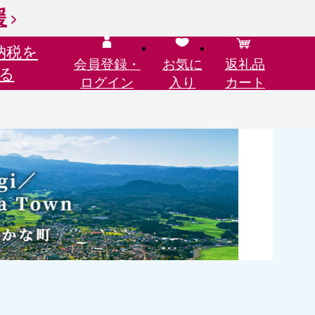
援
納税を
会員登録・
お気に
返礼品
る
ログイン
入り
カート