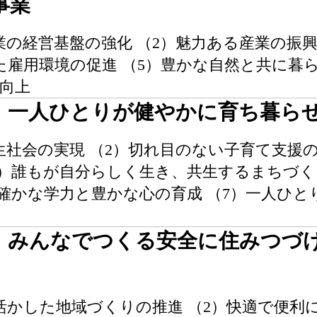
事業
業の経営基盤の強化 （2）魅力ある産業の振
た雇用環境の促進 （5）豊かな自然と共に暮
向上
】一人ひとりが健やかに育ち暮ら
生社会の実現 （2）切れ目のない子育て支援
4）誰もが自分らしく生き、共生するまちづく
）確かな学力と豊かな心の育成 （7）一人ひ
】みんなでつくる安全に住みつづ
活かした地域づくりの推進 （2）快適で便利