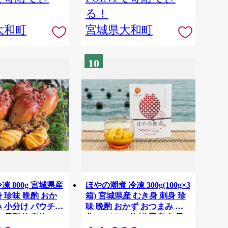
る！
大和町
宮城県大和町
10
凍 800g 宮城県産
ほやの潮煮 冷凍 300g(100g×3
 珍味 晩酌 おか
箱) 宮城県産 むき身 刺身 珍
み 小分け パウチ
味 晩酌 おかず おつまみ 小
魚貝類 海産物
分け パウチ 海鮮 国産 魚貝
式会社】ta689
類 海産物 受賞 【末永海産株