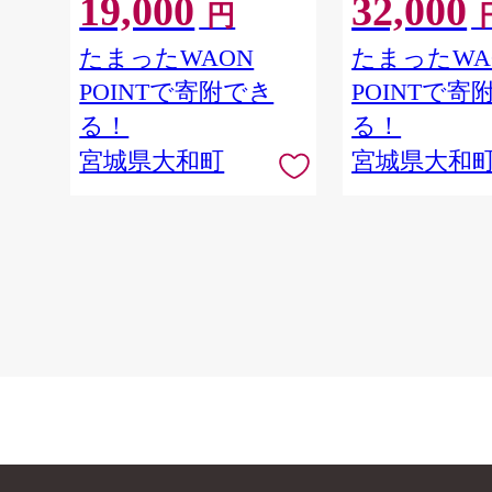
19,000
32,000
円
【末永海産株式会社】ta684
【末永海産株式会社
たまったWAON
たまったWA
POINTで寄附でき
POINTで寄
る！
る！
宮城県大和町
宮城県大和