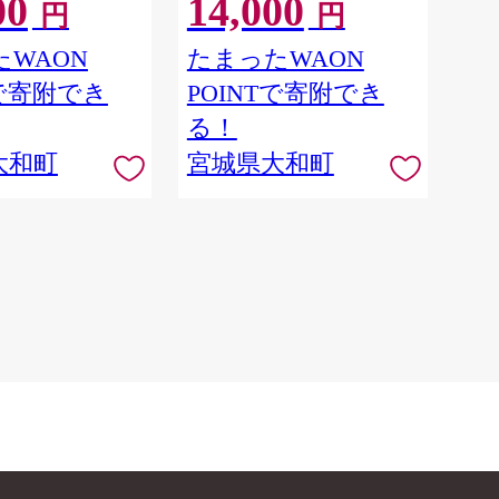
00
14,000
円
円
式会社】ta690
WAON
たまったWAON
Tで寄附でき
POINTで寄附でき
る！
大和町
宮城県大和町