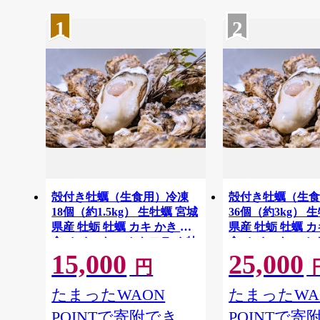
1
2
殻付き牡蠣（生食用）冷凍
殻付き牡蠣（生
18個（約1.5kg） 生牡蠣 宮城
36個（約3kg） 
県産 牡蛎 牡蠣 カキ かき 生
県産 牡蛎 牡蠣 カ
食 オイスター カキフライ 牡
食 オイスター カ
15,000
25,000
蠣鍋 海鮮 国産 魚貝類 バー
蠣鍋 海鮮 国産 
円
ベキュー BBQ 【末永海産株
ベキュー BBQ 
式会社】ta679
式会社】ta680
たまったWAON
たまったWA
POINTで寄附でき
POINTで寄