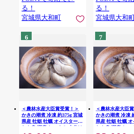
る！
る！
宮城県大和町
宮城県大和
6
7
＜農林水産大臣賞受賞！＞
＜農林水産大臣
かきの潮煮 冷凍 約375g 宮城
かきの潮煮 冷凍 約
県産 牡蛎 牡蠣 オイスター
県産 牡蛎 牡蠣 
むき身 潮煮 おつまみ 小分け
むき身 潮煮 おつ
パウチ 海鮮 国産 魚貝類
パウチ 海鮮 国産