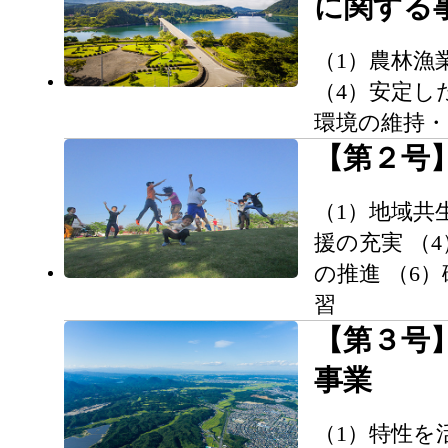
に関する
（1）農林漁
（4）安定し
環境の維持・
【第２号
（1）地域共
援の充実 （
の推進 （6
習
【第３号
事業
（1）特性を