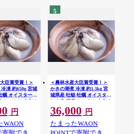
5
大臣賞受賞！＞
＜農林水産大臣賞受賞！＞
冷凍 約650g 宮城
かきの潮煮 冷凍 約1.3kg 宮
 牡蠣 オイスター
城県産 牡蛎 牡蠣 オイスター
煮 おつまみ 小分け
むき身 潮煮 おつまみ 小分け
00
36,000
 国産 魚貝類
パウチ 海鮮 国産 魚貝類
円
円
式会社】ta682
【末永海産株式会社】ta683
WAON
たまったWAON
Tで寄附でき
POINTで寄附でき