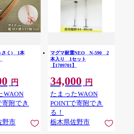
うさく) 1本
マグマ耐震NEO N-590 2
】
本入り 1セット
【1709701】
00
34,000
円
円
WAON
たまったWAON
Tで寄附でき
POINTで寄附でき
る！
佐野市
栃木県佐野市