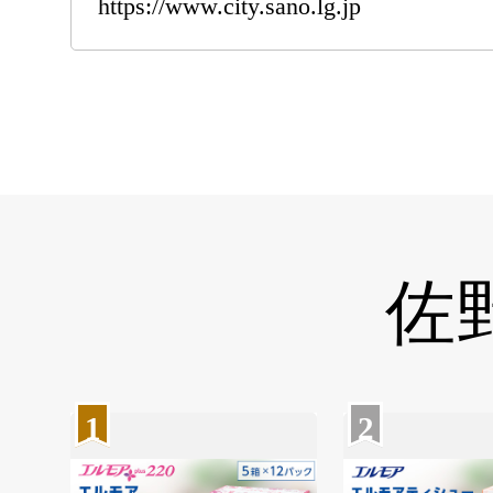
https://www.city.sano.lg.jp
佐
1
2