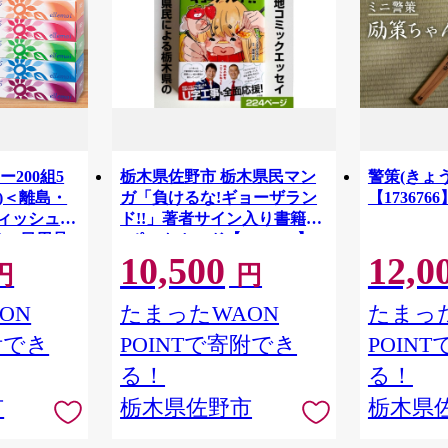
200組5
栃木県佐野市 栃木県民マン
警策(きょ
箱)＜離島・
ガ「負けるな!ギョーザラン
【1736766
ティッシュ
ド!!」著者サイン入り書籍
ー 日用品
+ポストカード【1710742】
10,500
12,0
 常備品 生
円
円
ティッシュ
ON
たまったWAON
たまった
附でき
POINTで寄附でき
POIN
る！
る！
市
栃木県佐野市
栃木県