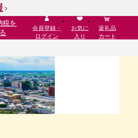
援
納税を
会員登録・
お気に
返礼品
る
ログイン
入り
カート