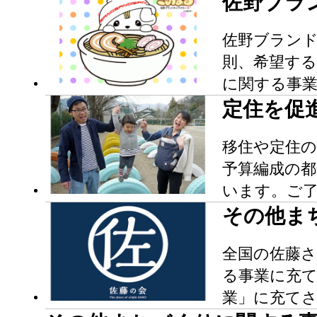
佐野ブラ
佐野ブランド
則、希望す
に関する事
定住を促
移住や定住の
予算編成の
います。ご
その他ま
全国の佐藤さ
る事業に充
業」に充て