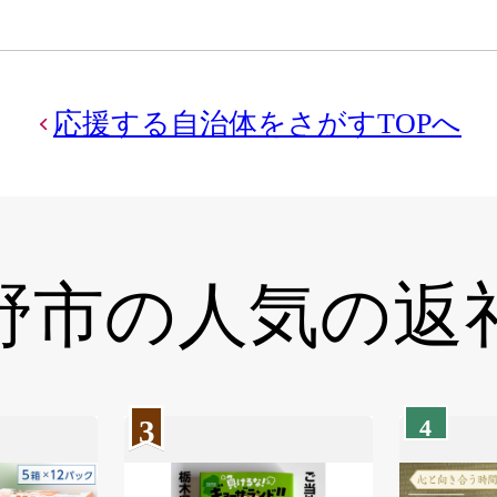
応援する自治体をさがすTOPへ
野市の
人気の返
3
4