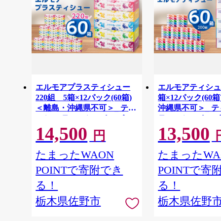
エルモアプラスティシュー
エルモアティシュー
220組 5箱×12パック(60箱)
箱×12パック(60
＜離島・沖縄県不可＞_ ティ
沖縄県不可＞_ 
ッシュ ティッシュペーパー
ティッシュペーパ
14,500
13,500
日用品 消耗品 まとめ買い 常
消耗品 まとめ買い
円
備品 生活用品 ボックスティ
活用品 ボックス
ッシュ 【1333461】
【1240613】
たまったWAON
たまったWA
POINTで寄附でき
POINTで寄
る！
る！
栃木県佐野市
栃木県佐野