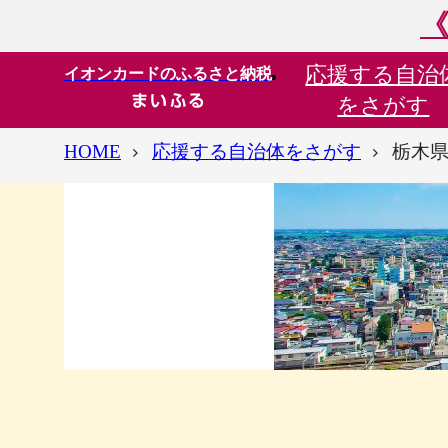
《
応援する
自治
イオンカードのふるさと納税
をさがす
HOME
応援する自治体をさがす
栃木県