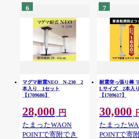
6
7
マグマ耐震NEO N-230 2
耐震突っ張り棒 
本入り 1セット
Lサイズ 2本入
【1709686】
【1709617】
28,000
30,000
円
たまったWAON
たまったWA
POINTで寄附でき
POINTで寄