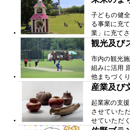
子どもの健全
る事業に充
業」に充て
観光及び
市内の観光
組みに活用 
他まちづく
産業及び
起業家の支援
させていた
せていただ