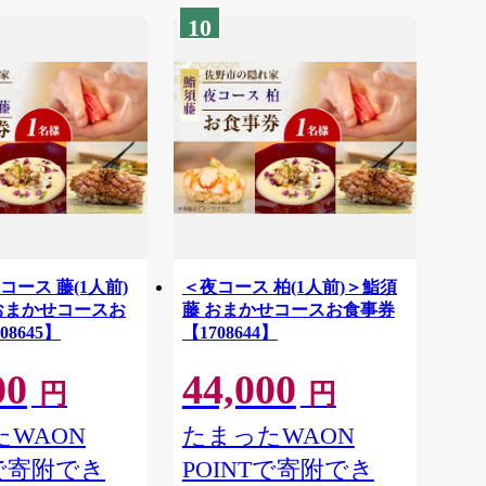
10
ース 藤(1人前)
＜夜コース 柏(1人前)＞鮨須
おまかせコースお
藤 おまかせコースお食事券
8645】
【1708644】
00
44,000
円
円
WAON
たまったWAON
Tで寄附でき
POINTで寄附でき