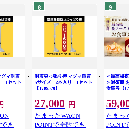
8
9
マグマ耐震
耐震突っ張り棒 マグマ耐震
＜最高級夜コ
り 1セット
Sサイズ 2本入り 1セット
＞鮨須藤 
【1709570】
食事券【170
27,000
59,0
円
円
ON
たまったWAON
たまった
附でき
POINTで寄附でき
POIN