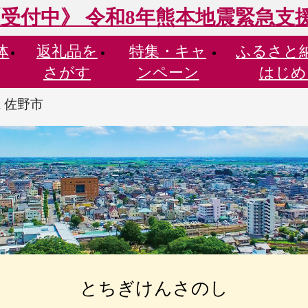
受付中》 令和8年熊本地震緊急支
体
返礼品を
特集・
キャ
ふるさと
さがす
ンペーン
はじめ
 佐野市
とちぎけんさのし