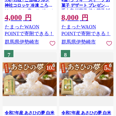
神社コロッケ 冷凍 ころっ
菓子 デザート プレゼント
け もちもち 青のり グルメ
手土産 洋菓子 焼き菓子 誕
4,000
8,000
冷凍食品 惣菜 おかず おや
生日 ギフト ラムレーズン
円
円
つ 手作り 名物 群馬県 伊勢
たまったWAON
たまったWAON
崎市 お弁当 常備菜 時短 簡
単 お取り寄せ
POINTで寄附できる！
POINTで寄附できる！
群馬県伊勢崎市
群馬県伊勢崎市
7
8
令和7年産 あさひの夢 白米
令和7年産 あさひの夢 白米