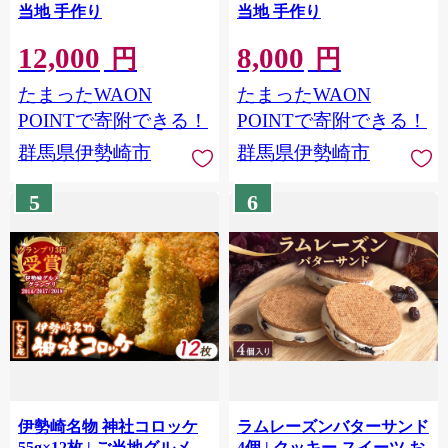
当地 手作り
当地 手作り
12,000
8,000
円
円
たまったWAON
たまったWAON
POINTで寄附できる！
POINTで寄附できる！
群馬県伊勢崎市
群馬県伊勢崎市
5
6
伊勢崎名物 神社コロッケ
ラムレーズンバターサンド
55g×12枚 | ご当地グルメ
4個 | クッキー スイーツ お