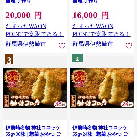
当地 手作り
当地 手作り
20,000
16,000
円
円
たまったWAON
たまったWAON
POINTで寄附できる！
POINTで寄附できる！
群馬県伊勢崎市
群馬県伊勢崎市
3
4
伊勢崎名物 神社コロッケ
伊勢崎名物 神社コロッケ
55g×36枚 | 惣菜 おやつ ご
55g×24枚 | 惣菜 おやつ ご