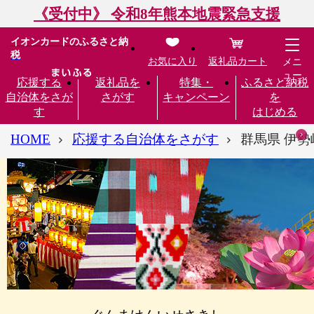
《受付中》 令和8年熊本地震緊急支援
イオンカードのふるさと納
税
お気に入り
返礼品カート
メニ
ュー
応援する
返礼品を
特集・
ふるさと納税
自治体をさが
さがす
キャンペーン
を
す
はじめる
HOME
応援する自治体をさがす
群馬県 伊勢