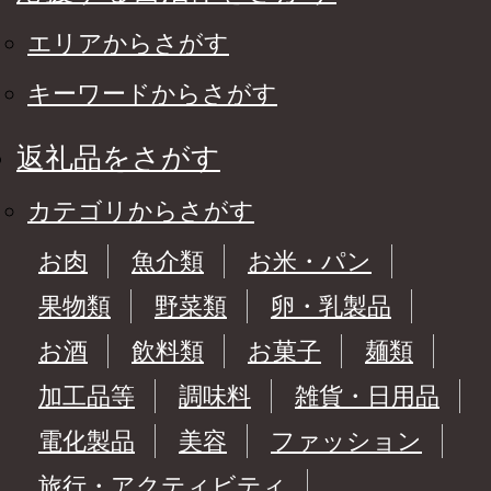
エリアからさがす
キーワードからさがす
返礼品をさがす
カテゴリからさがす
お肉
魚介類
お米・パン
果物類
野菜類
卵・乳製品
お酒
飲料類
お菓子
麺類
加工品等
調味料
雑貨・日用品
電化製品
美容
ファッション
旅行・アクティビティ