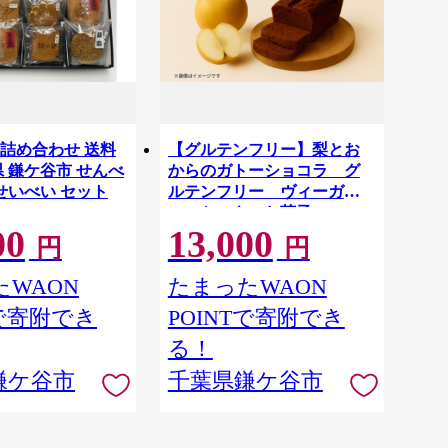
詰め合わせ 送料
【グルテンフリー】梨とお
県 鎌ケ谷市 せんべ
からのガトーショコラ グ
瓦せいべい セット
ルテンフリー ヴィーガ
ン ケーキ お菓子
00
13,000
円
円
WAON
たまったWAON
Tで寄附でき
POINTで寄附でき
る！
鎌ケ谷市
千葉県鎌ケ谷市