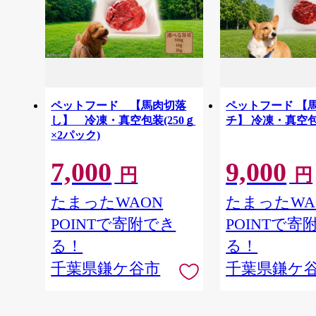
ペットフード 【馬肉切落
ペットフード 【
し】 冷凍・真空包装(250ｇ
チ】 冷凍・真空
×2パック)
7,000
9,000
円
円
たまったWAON
たまったWA
POINTで寄附でき
POINTで寄
る！
る！
千葉県鎌ケ谷市
千葉県鎌ケ