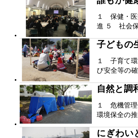
誰もが健
１ 保健・医
進 ５ 社会
子どもの
１ 子育て環
び安全等の確
自然と調
１ 危機管理
環境保全の推
にぎわい