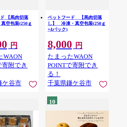
ド 【馬肉切落
ペットフード 【馬肉切落
真空包装(250ｇ
し】 冷凍・真空包装(250ｇ
×4パック)
00
8,000
円
円
WAON
たまったWAON
Tで寄附でき
POINTで寄附でき
る！
鎌ケ谷市
千葉県鎌ケ谷市
10