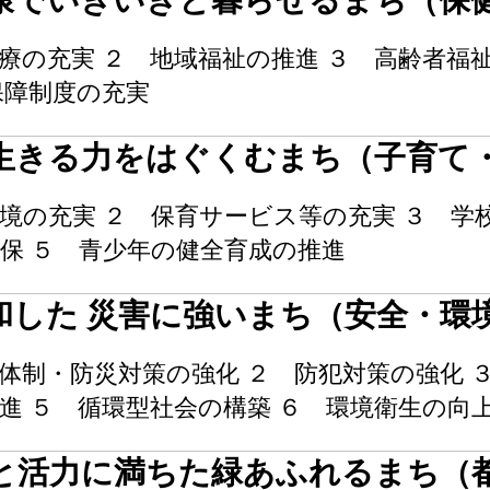
康でいきいきと暮らせるまち（保
療の充実 ２ 地域福祉の推進 ３ 高齢者福
保障制度の充実
生きる力をはぐくむまち（子育て
境の充実 ２ 保育サービス等の充実 ３ 学
保 ５ 青少年の健全育成の推進
和した 災害に強いまち（安全・環
体制・防災対策の強化 ２ 防犯対策の強化 
進 ５ 循環型社会の構築 ６ 環境衛生の向
と活力に満ちた緑あふれるまち（