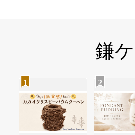
鎌ケ
1
2