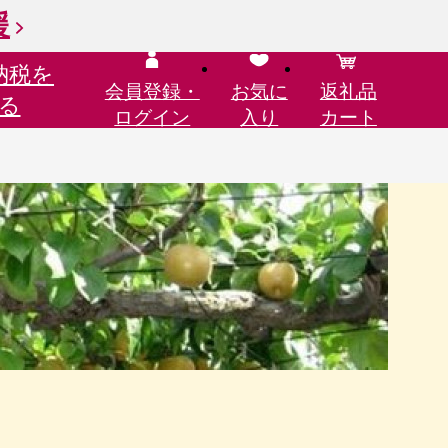
援
納税を
会員登録・
お気に
返礼品
る
ログイン
入り
カート