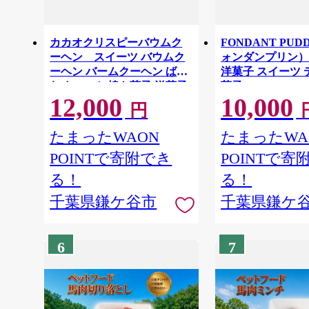
カカオクリスピーバウムク
FONDANT PUD
ーヘン スイーツ バウムク
ォンダンプリン
ーヘン バームクーヘン ばう
洋菓子 スイーツ 
むくーへん 焼き菓子 洋菓子
菓子
12,000
10,000
お菓子 千葉県 鎌ケ谷市
円
たまったWAON
たまったWA
POINTで寄附でき
POINTで寄
る！
る！
千葉県鎌ケ谷市
千葉県鎌ケ
6
7