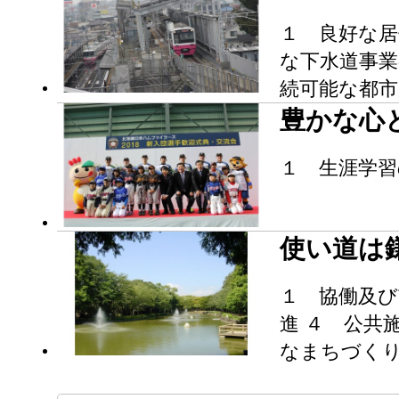
１ 良好な居
な下水道事業
続可能な都市
豊かな心
１ 生涯学習
使い道は
１ 協働及び
進 ４ 公共
なまちづく