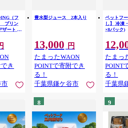
DING（フ
豊水梨ジュース 2本入り
ペットフー
） プリン
し】 冷凍・
デザート お
×8パック)
13,000
12,0
円
円
ON
たまったWAON
たまった
附でき
POINTで寄附でき
POIN
る！
る！
谷市
千葉県鎌ケ谷市
千葉県
8
9