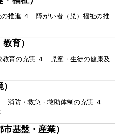
健・福祉）
祉の推進 ４ 障がい者（児）福祉の推
・教育）
校教育の充実 ４ 児童・生徒の健康及
境）
３ 消防・救急・救助体制の充実 ４
上
都市基盤・産業）