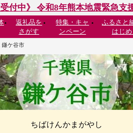
受付中》 令和8年熊本地震緊急支
体
返礼品を
特集・
キャ
ふるさと
さがす
ンペーン
はじめ
 鎌ケ谷市
ちばけんかまがやし