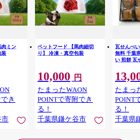
馬肉ミン
ペットフード 【馬肉細切
瓦せんべい
包装
り】 冷凍・真空包装
無料 千葉
い 煎餅 
10,000
13,0
円
ON
たまったWAON
たまった
附でき
POINTで寄附でき
POIN
る！
る！
谷市
千葉県鎌ケ谷市
千葉県