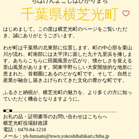
ちばけんよこしばひかりまち
千葉県横芝光町
はじめまして。この度は横芝光町のページをご覧いただ
き、誠にありがとうございます。
わが町は千葉県の北東部に位置します。町の中心部を栗山
川が流れ、町南部には太平洋に面した九十九里浜を擁しま
す。あちらこちらに田園風景が広がり、懐かしさを覚える
里山風景があります。関東平野らしい大変開放的な地形に
恵まれた、首都圏にあるのどかな町です。そして、自然と
産業が融合し築き上げられてきた文化の豊かな町です。
ふるさと納税が、横芝光町の魅力を、より多くの方に知っ
ていただく機会となりますように。
■□■………………………………………………………
お礼の品・証明書等のお問い合わせはこちらへ
横芝光町役場財政課
電話：0479-84-1218
メール：yh-furusato@town.yokoshibahikari.chiba.jp