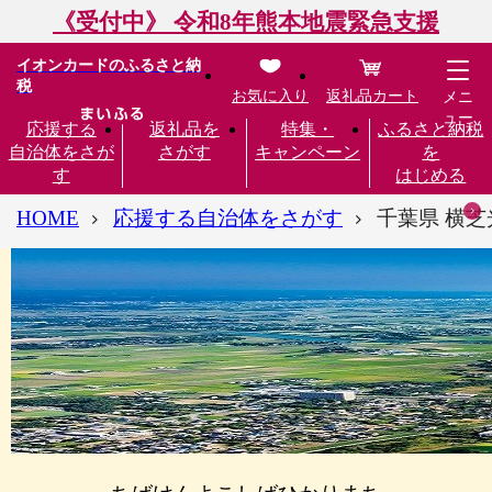
《受付中》 令和8年熊本地震緊急支援
イオンカードのふるさと納
税
お気に入り
返礼品カート
メニ
ュー
応援する
返礼品を
特集・
ふるさと納税
自治体をさが
さがす
キャンペーン
を
す
はじめる
HOME
応援する自治体をさがす
千葉県 横芝