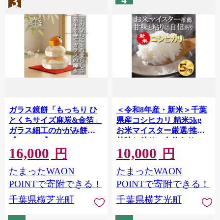
3
ガラス鏡餅「もっちり ひ
＜令和8年産・新米＞千葉
とくちサイズ麻炭&金箔」
県産コシヒカリ 精米5kg
ガラス細工のかがみ餅
お米マイスター厳選/推奨
【1676472】
甘味と粘りに自信あり
16,000
10,000
【1666684】
円
円
たまったWAON
たまったWAON
POINTで寄附できる！
POINTで寄附できる！
千葉県横芝光町
千葉県横芝光町