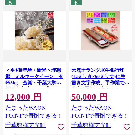
5
6
＜令和8年産・新米＞理想
天然オランダ水牛銀行印
郷 ミルキークイーン 玄
(12ミリ丸×60ミリ丈)に手
米5kg 金賞・千葉大学共
書き文字作成、手作業での
同研究米【1666858】
仕上げ彫りが光ります
12,000
50,000
【1623871】
円
円
たまったWAON
たまったWAON
POINTで寄附できる！
POINTで寄附できる！
千葉県横芝光町
千葉県横芝光町