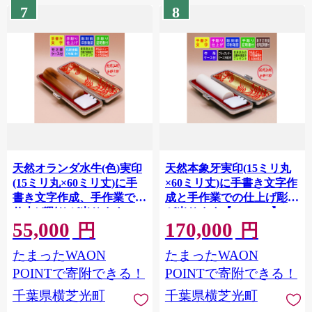
7
8
天然オランダ水牛(色)実印
天然本象牙実印(15ミリ丸
(15ミリ丸×60ミリ丈)に手
×60ミリ丈)に手書き文字作
書き文字作成、手作業での
成と手作業での仕上げ彫り
仕上げ彫りが光ります
が光ります【1623863】
55,000
170,000
【1623867】
円
円
たまったWAON
たまったWAON
POINTで寄附できる！
POINTで寄附できる！
千葉県横芝光町
千葉県横芝光町