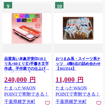
9
10
品質高い本象牙実印(18ミ
おつまみ系・スイーツ系ナ
リ丸×60ミリ丈)手書き文字
ッツ 4種8点の詰め合わせ
作成、手作業での仕上げ彫
【1613514】
りが光ります【1623862】
240,000
11,000
円
円
たまったWAON
たまったWAON
POINTで寄附できる！
POINTで寄附できる！
千葉県横芝光町
千葉県横芝光町