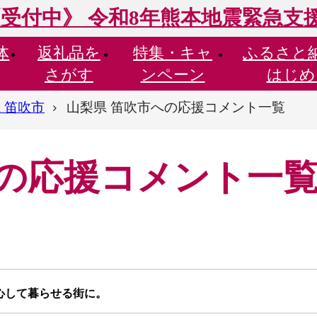
受付中》 令和8年熊本地震緊急支
体
返礼品を
特集・
キャ
ふるさと
さがす
ンペーン
はじめ
 笛吹市
山梨県 笛吹市への応援コメント一覧
への応援コメント一
心して暮らせる街に。