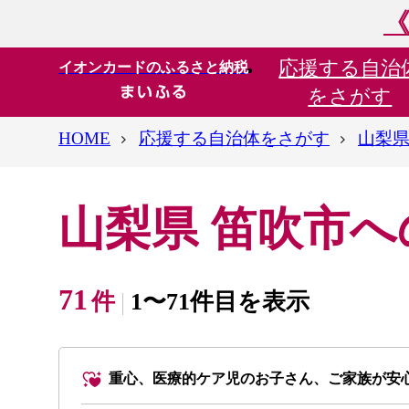
《
応援する
自治
イオンカードのふるさと納税
をさがす
HOME
応援する自治体をさがす
山梨県
山梨県 笛吹市
71
件
1〜71件目を表示
重心、医療的ケア児のお子さん、ご家族が安