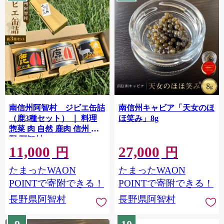
南信州阿智村 ジビエ缶詰
南信州キャビア「天女のほ
（鹿3種セット） ｜ 料理
ほ笑み」8g
惣菜 肉 自然 鹿肉 信州 長
野 阿智村
11,000
27,000
円
円
たまったWAON
たまったWAON
POINTで寄附できる！
POINTで寄附できる！
長野県阿智村
長野県阿智村