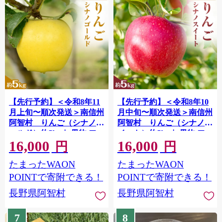
【先行予約】＜令和8年11
【先行予約】＜令和8年10
月上旬〜順次発送＞南信州
月中旬〜順次発送＞南信州
阿智村 りんご（シナノゴ
阿智村 りんご（シナノス
ールド）約5kg｜ 果物 フ
イート）約5kg｜ 果物 フ
16,000
16,000
ルーツ 林檎 リンゴ 信州 長
ルーツ 林檎 リンゴ 信州 長
円
円
野
野
たまったWAON
たまったWAON
POINTで寄附できる！
POINTで寄附できる！
長野県阿智村
長野県阿智村
7
8