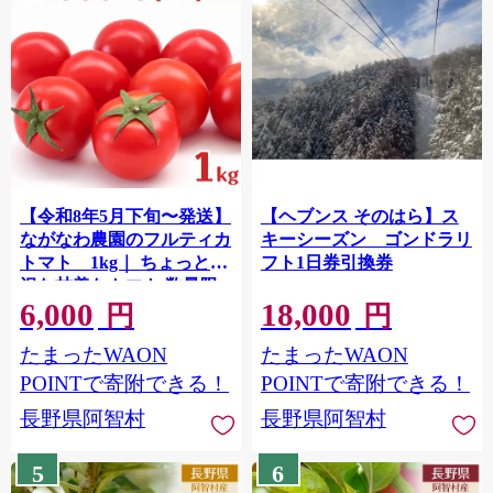
【令和8年5月下旬〜発送】
【ヘブンス そのはら】ス
ながなわ農園のフルティカ
キーシーズン ゴンドラリ
トマト 1kg｜ ちょっと贅
フト1日券引換券
沢な甘美なトマト 数量限
6,000
18,000
定 トマト フルーツ 甘い 送
円
円
料無料 信州 長野 阿智村 長
たまったWAON
たまったWAON
縄農園
POINTで寄附できる！
POINTで寄附できる！
長野県阿智村
長野県阿智村
5
6