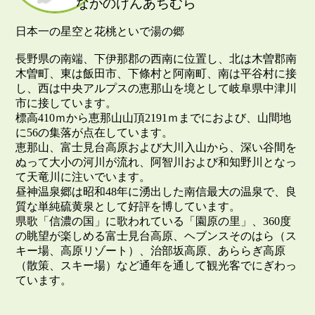
ながのけんあちむら
日本一の星空と花桃といで湯の郷
長野県の南端、下伊那郡の西南に位置し、北は木曽郡南
木曽町、東は飯田市、下條村と阿南町、南は平谷村に接
し、西は中央アルプスの恵那山を境として岐阜県中津川
市に接しています。
標高410ｍから恵那山山頂2191ｍまでにおよび、山間地
に56の集落が点在しています。
恵那山、富士見台高原および大川入山から、深い谷間を
ぬって大小の河川が流れ、阿智川および和知野川となっ
て天竜川に注いでいます。
昼神温泉郷は昭和48年に湧出した南信最大の温泉で、良
質な単純硫黄泉として好評を博しています。
県歌「信濃の国」に歌われている「園原の里」、360度
の眺望が楽しめる富士見台高原、ヘブンスそのはら（ス
キー場、高原リゾート）、治部坂高原、あららぎ高原
（散策、スキー場）など通年を通して観光客でにぎわっ
ています。