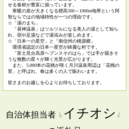
せる食材が豊富に揃っています。
寒暖の差が大きくなる標高500～1000m地帯という阿
智ならではの地域特性が一つの理由です。
☆「湯のまち」
「昼神温泉」はツルツルになる美人の湯として知ら
れ、宿や足湯などで湯浴みが楽しめます。
☆「日本一の星空」と「南信州の桃源郷」
環境省認定の日本一星空が綺麗な村です。
「富士見台高原ヘブンスそのはら」では手が届きそ
うな無数の星々が輝く光景が広がります。
また、5,000本の花桃が咲く月川温泉周辺は「花桃の
里」と呼ばれ、春は多くの人で賑わいます。
皆さまのお越しを心よりお待ちしております。
イチオシ
自治体担当者