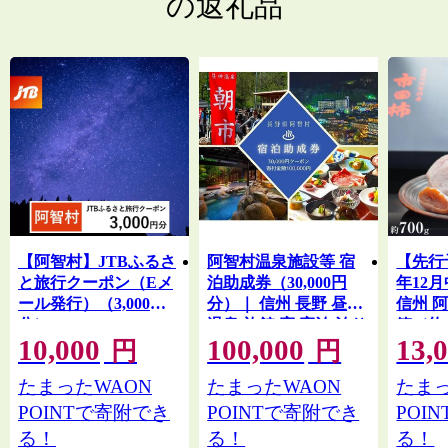
の返礼品
【阿智村】JTBふるさ
阿智村温泉施設等 宿
【先行
と旅行クーポン（Eメ
泊助成券（30,000円
年12
ール発行）（3,000円
分）｜ 信州 長野 昼神
信州 阿
分）
温泉 旅館 宿 宿泊 泊り
箱（約7
10,000
100,000
13,
お泊り 国内旅行 トラ
地 名産
円
円
ベル 観光 星空 スター
フルー
たまったWAON
たまったWAON
たまっ
ビレッジ 花桃 温泉
POINTで寄附でき
POINTで寄附でき
POI
る！
る！
る！