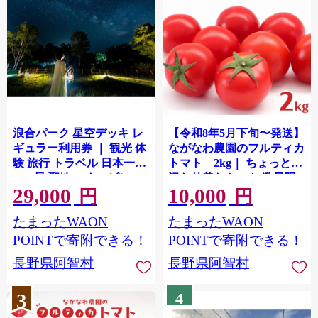
浪合パーク 星空デッキ レ
【令和8年5月下旬〜発送】
ギュラー利用券 ｜ 観光 体
ながなわ農園のフルティカ
験 旅行 トラベル 日本一
トマト 2kg｜ ちょっと贅
star 星 聖地 スタービレッ
沢な甘美なトマト 数量限
29,000
10,000
ジ 阿智村 長野県
定 トマト フルーツ 甘い 送
円
円
料無料 信州 長野 阿智村 長
たまったWAON
たまったWAON
縄農園
POINTで寄附できる！
POINTで寄附できる！
長野県阿智村
長野県阿智村
3
4