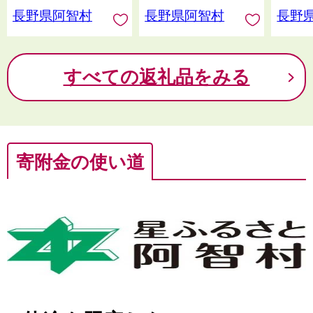
長野県阿智村
長野県阿智村
長野
すべての返礼品をみる
寄附金の使い道