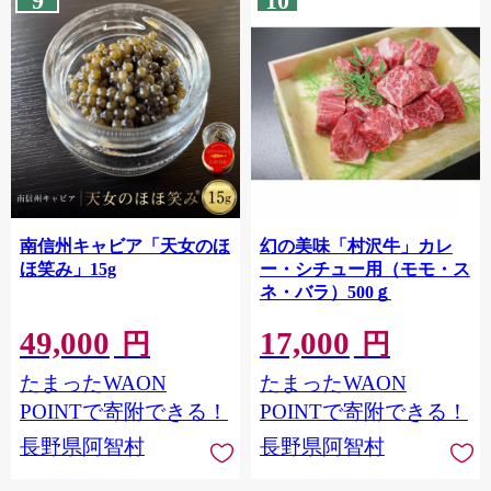
9
10
南信州キャビア「天女のほ
幻の美味「村沢牛」カレ
ほ笑み」15g
ー・シチュー用（モモ・ス
ネ・バラ）500ｇ
49,000
17,000
円
円
たまったWAON
たまったWAON
POINTで寄附できる！
POINTで寄附できる！
長野県阿智村
長野県阿智村