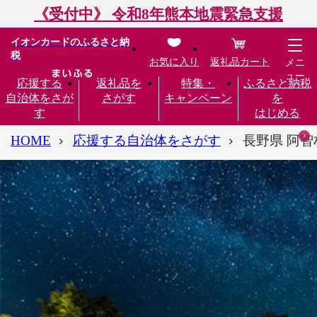
《受付中》 令和8年熊本地震緊急支援
イオンカードのふるさと納
税
お気に入り
返礼品カート
メニ
ュー
応援する
返礼品を
特集・
ふるさと納税
自治体をさが
さがす
キャンペーン
を
す
はじめる
HOME
応援する自治体をさがす
長野県 阿智