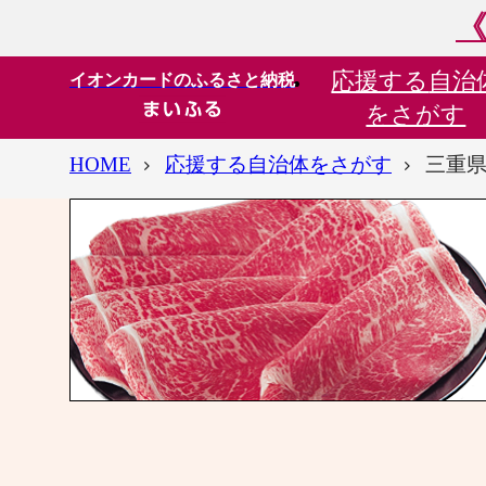
《
応援する
自治
イオンカードのふるさと納税
をさがす
HOME
応援する自治体をさがす
三重県