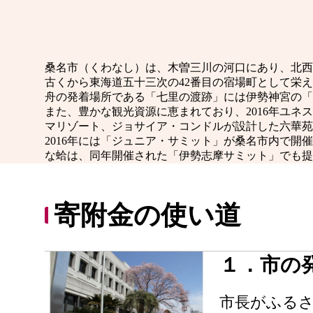
桑名市（くわなし）は、木曽三川の河口にあり、北西
古くから東海道五十三次の42番目の宿場町として栄
舟の発着場所である「七里の渡跡」には伊勢神宮の「
また、豊かな観光資源に恵まれており、2016年ユネ
マリゾート、ジョサイア・コンドルが設計した六華苑
2016年には「ジュニア・サミット」が桑名市内で
な蛤は、同年開催された「伊勢志摩サミット」でも提
寄附金の使い道
１．市の
市長がふる