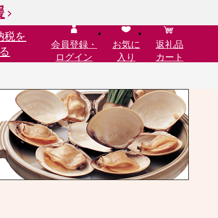
援
納税を
会員登録・
お気に
返礼品
る
ログイン
入り
カート