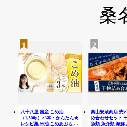
桑
1
2
八十八屋 国産 こめ油
奥山安蔵商店 売
（1,500g）×3本・かんたん★
め合わせセット 干
レシピ集 米油 こめあぶら コ
魚類 魚介類 海鮮