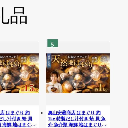
礼品
5
店 はまぐり 約
奥山安蔵商店 はまぐり 約
製だし汁付き 蛤 貝
1kg 特製だし汁付き 蛤 貝 魚
類 海鮮 地はまぐり
介 魚介類 海鮮 地はまぐり