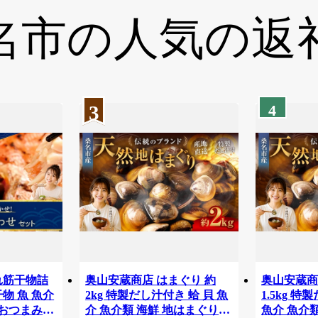
名市の
人気の返
3
4
れ筋干物詰
奥山安蔵商店 はまぐり 約
奥山安蔵商
物 魚 魚介
2kg 特製だし汁付き 蛤 貝 魚
1.5kg 特
 おつまみ
介 魚介類 海鮮 地はまぐり
魚介 魚介