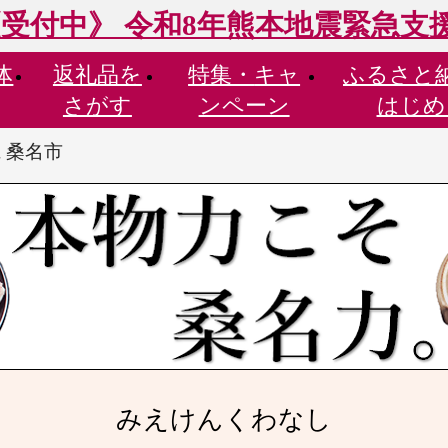
受付中》 令和8年熊本地震緊急支
体
返礼品を
特集・
キャ
ふるさと
さがす
ンペーン
はじめ
 桑名市
みえけんくわなし