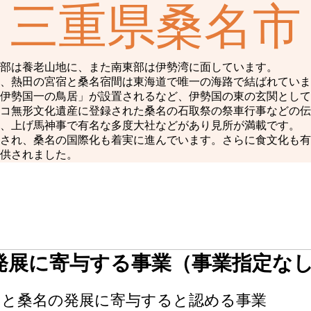
三重県桑名市
部は養老山地に、また南東部は伊勢湾に面しています。
え、熱田の宮宿と桑名宿間は東海道で唯一の海路で結ばれてい
伊勢国一の鳥居」が設置されるなど、伊勢国の東の玄関として
スコ無形文化遺産に登録された桑名の石取祭の祭車行事などの伝
、上げ馬神事で有名な多度大社などがあり見所が満載です。
開催され、桑名の国際化も着実に進んでいます。さらに食文化も
供されました。
発展に寄与する事業（事業指定な
さと桑名の発展に寄与すると認める事業