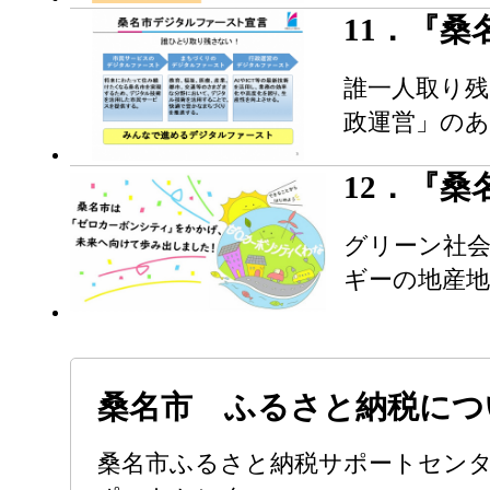
11．『
誰一人取り
政運営」のあ
12．『
グリーン社
ギーの地産
桑名市 ふるさと納税につ
桑名市ふるさと納税サポートセンター 〒