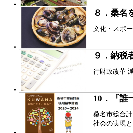
８．桑名
文化・スポー
９．納税
行財政改革 
10．『
桑名市総合計
社会の実現