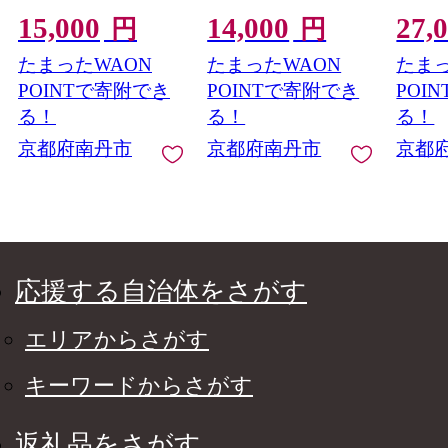
黒毛和牛
黒毛和牛 霜降り 和牛
黒毛和
15,000
14,000
27,
真空パック すき焼肉
小分け
円
円
すき焼き肉 すきやき
き焼肉
たまったWAON
たまったWAON
たまっ
しゃぶしゃぶ肉 お肉
きやき
牛 肉 国産 丹波産 ブラ
肉 お肉
POINTで寄附でき
POINTで寄附でき
POI
ンド 冷凍 京都 京都産
波産 
る！
る！
る！
黒毛和牛
都 京
京都府南丹市
京都府南丹市
京都
応援する自治体をさがす
エリアからさがす
キーワードからさがす
返礼品をさがす