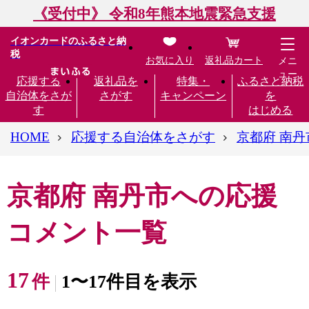
《受付中》 令和8年熊本地震緊急支援
イオンカードのふるさと納
税
お気に入り
返礼品カート
メニ
ュー
応援する
返礼品を
特集・
ふるさと納税
自治体をさが
さがす
キャンペーン
を
す
はじめる
HOME
応援する自治体をさがす
京都府 南丹
京都府 南丹市への応援
コメント一覧
17
件
1〜17件目を表示