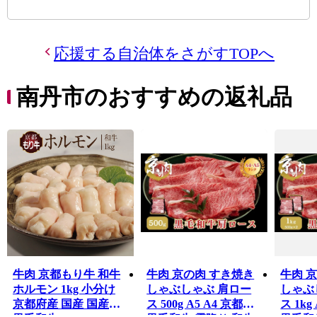
応援する自治体をさがすTOPへ
南丹市のおすすめの返礼品
牛肉 京都もり牛 和牛
牛肉 京の肉 すき焼き
牛肉 
ホルモン 1kg 小分け
しゃぶしゃぶ 肩ロー
しゃぶ
京都府産 国産 国産牛
ス 500g A5 A4 京都産
ス 1kg