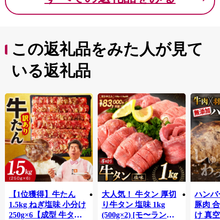
この返礼品をみた人が見て
いる返礼品
【1位獲得】牛たん
大人気！ 牛タン 厚切
ハンバー
1.5kg ねぎ塩味 小分け
り牛タン 塩味 1kg
豚肉 
250g×6【成型 牛タン
(500g×2) [モ〜ランド
け 真