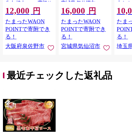
牛肉 焼肉 BBQ 薄切り
宮城県 気仙沼市
大きめ
12,000
16,000
10,
ぎゅうたん スライス
20564660] 肉 牛肉 精肉
保存料
円
円
訳あり サイズ不揃
牛たん 牛タン塩 牛た
淡路島
たまったWAON
たまったWAON
たまっ
い】 G4721
ん塩 冷凍 焼肉 BBQ ア
ポーク 
ウトドア バーベキュ
き肉 
POINTで寄附でき
POINTで寄附でき
POI
ー 厚切り タン
ず 惣
る！
る！
る！
まみ 
大阪府泉佐野市
宮城県気仙沼市
埼玉
んのお
お中元
贈答
最近チェックした返礼品