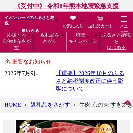
《受付中》 令和8年熊本地震緊急支援
イオンカードのふるさと納
税
お気に入り
返礼品カート
メニ
ュー
応援する
返礼品を
特集・
ふるさと納税
自治体をさが
さがす
キャンペーン
を
す
はじめる
重要なお知らせ
2026年7月9日
【重要】2026年10月のふる
さと納税制度改正に伴う影
響について
HOME
返礼品をさがす
牛肉 京の肉 すき焼き