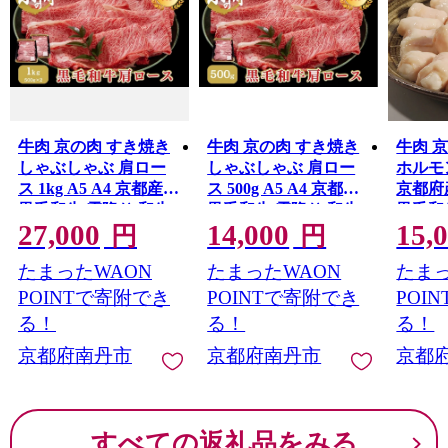
牛肉 京の肉 すき焼き
牛肉 京の肉 すき焼き
牛肉 
しゃぶしゃぶ 肩ロー
しゃぶしゃぶ 肩ロー
ホルモン
ス 1kg A5 A4 京都産
ス 500g A5 A4 京都産
京都府
黒毛和牛 霜降り 和牛
黒毛和牛 霜降り 和牛
黒毛和
27,000
14,000
15,
小分け 真空パック す
真空パック すき焼肉
円
円
き焼肉 すき焼き肉 す
すき焼き肉 すきやき
たまったWAON
たまったWAON
たまっ
きやき しゃぶしゃぶ
しゃぶしゃぶ肉 お肉
肉 お肉 牛 肉 国産 丹
牛 肉 国産 丹波産 ブラ
POINTで寄附でき
POINTで寄附でき
POI
波産 ブランド 冷凍 京
ンド 冷凍 京都 京都産
る！
る！
る！
都 京都産黒毛和牛
黒毛和牛
京都府南丹市
京都府南丹市
京都
すべての返礼品をみる