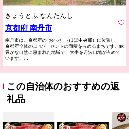
きょうとふ なんたんし
京都府 南丹市
南丹市は、京都府の"おへそ"（ほぼ中央部）に位置し、
京都府全体の13.4パーセントの面積を占めるまちです。緑
豊かな自然に恵まれた地域で、大半を丹波山地が占めて
います。
市の代表的な観光スポットである「美山かやぶきの里」
は日本の原風景に出会える場所として人気で、約50戸の
かやぶき民家が立ち並ぶ地域は国の重要伝統的建造物群
保存地区に選定されており、新緑や雪など四季折々に変
この自治体のおすすめの返
化する景観で訪れる人々を癒してくれます。
京都の台所として付加価値の高いお米や京野菜、乳製品
礼品
などを生産しているほか、木工や焼き物等の工芸作家が
拠点を構える「ものづくり」のまち、南丹市。
ふるさと納税を通じて、ぜひ、南丹市の「食」や「技」
をお楽しみください。