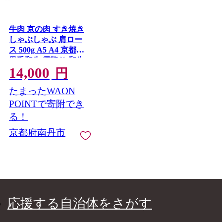
牛肉 京の肉 すき焼き
しゃぶしゃぶ 肩ロー
ス 500g A5 A4 京都産
黒毛和牛 霜降り 和牛
14,000
真空パック すき焼肉
円
すき焼き肉 すきやき
たまったWAON
しゃぶしゃぶ肉 お肉
牛 肉 国産 丹波産 ブラ
POINTで寄附でき
ンド 冷凍 京都 京都産
る！
黒毛和牛
京都府南丹市
応援する自治体をさがす