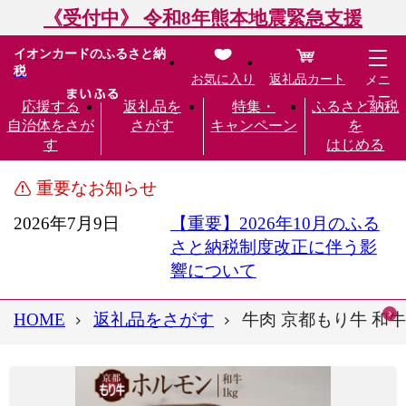
《受付中》 令和8年熊本地震緊急支援
イオンカードのふるさと納
税
お気に入り
返礼品カート
メニ
ュー
応援する
返礼品を
特集・
ふるさと納税
自治体をさが
さがす
キャンペーン
を
す
はじめる
重要なお知らせ
2026年7月9日
【重要】2026年10月のふる
さと納税制度改正に伴う影
響について
HOME
返礼品をさがす
牛肉 京都もり牛 和牛