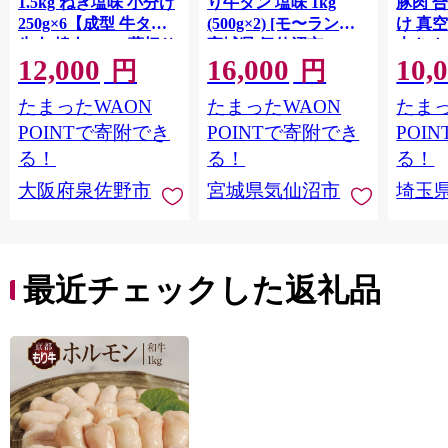
1.5kg ねぎ塩味 小分け
り牛タン 塩味 1kg
豚肉 
250g×6【成型 牛タン
(500g×2) [モ〜ランド
け 真
牛肉 焼肉 BBQ 薄切り
宮城県 気仙沼市
大きめ
12,000
16,000
10,
ぎゅうたん スライス
20564660] 肉 牛肉 精肉
保存料
円
円
訳あり サイズ不揃
牛たん 牛タン塩 牛た
淡路島
たまったWAON
たまったWAON
たまっ
い】 G4721
ん塩 冷凍 焼肉 BBQ ア
ポーク 
ウトドア バーベキュ
き肉 
POINTで寄附でき
POINTで寄附でき
POI
ー 厚切り タン
ず 惣
る！
る！
る！
まみ 
大阪府泉佐野市
宮城県気仙沼市
埼玉
んのお
お中元
贈答
最近チェックした返礼品