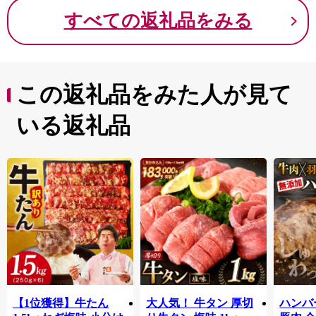
すべての返礼品をみる
この返礼品をみた人が見て
いる返礼品
【1位獲得】牛たん
大人気！ 牛タン 厚切
ハンバー