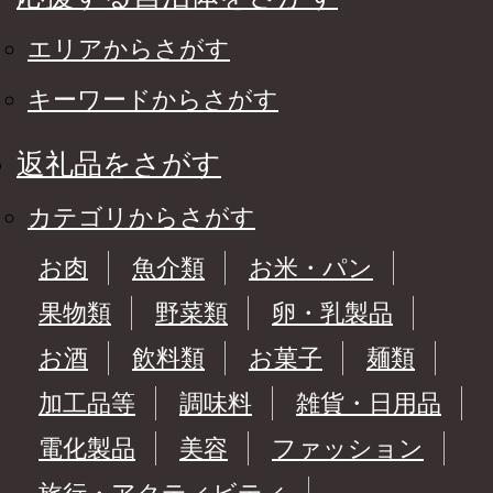
エリアからさがす
キーワードからさがす
返礼品をさがす
カテゴリからさがす
お肉
魚介類
お米・パン
果物類
野菜類
卵・乳製品
お酒
飲料類
お菓子
麺類
加工品等
調味料
雑貨・日用品
電化製品
美容
ファッション