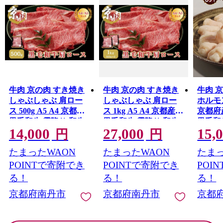
牛肉 京の肉 すき焼き
牛肉 京の肉 すき焼き
牛肉 
しゃぶしゃぶ 肩ロー
しゃぶしゃぶ 肩ロー
ホルモン
ス 500g A5 A4 京都産
ス 1kg A5 A4 京都産
京都府
黒毛和牛 霜降り 和牛
黒毛和牛 霜降り 和牛
黒毛和
14,000
27,000
15,
真空パック すき焼肉
小分け 真空パック す
円
円
すき焼き肉 すきやき
き焼肉 すき焼き肉 す
たまったWAON
たまったWAON
たまっ
しゃぶしゃぶ肉 お肉
きやき しゃぶしゃぶ
牛 肉 国産 丹波産 ブラ
肉 お肉 牛 肉 国産 丹
POINTで寄附でき
POINTで寄附でき
POI
ンド 冷凍 京都 京都産
波産 ブランド 冷凍 京
る！
る！
る！
黒毛和牛
都 京都産黒毛和牛
京都府南丹市
京都府南丹市
京都