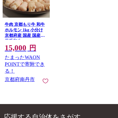
牛肉 京都もり牛 和牛
ホルモン 1kg 小分け
京都府産 国産 国産牛
黒毛和牛
15,000
円
たまったWAON
POINTで寄附でき
る！
京都府南丹市
応援する自治体をさがす