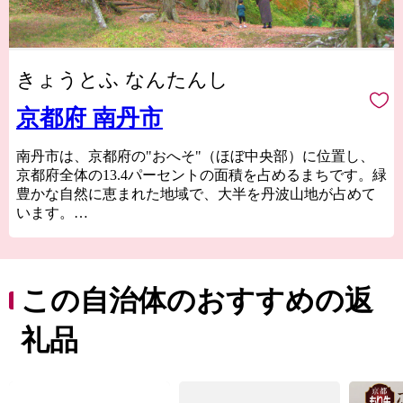
きょうとふ なんたんし
京都府 南丹市
南丹市は、京都府の"おへそ"（ほぼ中央部）に位置し、
京都府全体の13.4パーセントの面積を占めるまちです。緑
豊かな自然に恵まれた地域で、大半を丹波山地が占めて
います。
市の代表的な観光スポットである「美山かやぶきの里」
は日本の原風景に出会える場所として人気で、約50戸の
かやぶき民家が立ち並ぶ地域は国の重要伝統的建造物群
保存地区に選定されており、新緑や雪など四季折々に変
この自治体のおすすめの返
化する景観で訪れる人々を癒してくれます。
京都の台所として付加価値の高いお米や京野菜、乳製品
礼品
などを生産しているほか、木工や焼き物等の工芸作家が
拠点を構える「ものづくり」のまち、南丹市。
ふるさと納税を通じて、ぜひ、南丹市の「食」や「技」
をお楽しみください。