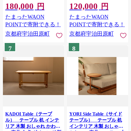
180,000
120,000
し 56210612
円
円
たまったWAON
たまったWAON
POINTで寄附できる！
POINTで寄附できる！
京都府宇治田原町
京都府宇治田原町
7
8
KADOI Table（テーブ
YORI Side Table（サイド
ル） テーブル 机 インテ
テーブル） テーブル 机
リア 木製 おしゃれ かわい
インテリア 木製 おしゃれ