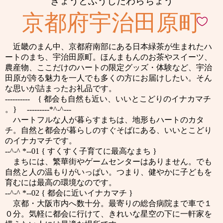
きょうとふうじたわらちょう
京都府宇治田原町
近畿のまん中、京都府南部にある日本緑茶が生まれたハ
ートのまち、宇治田原町。ほんまもんのお茶やスイーツ、
農産物、ここだけのハートの限定グッズ・体験など、宇治
田原が誇る魅力を一人でも多くの方にお届けしたい。そん
な思いが詰まったお礼品です。
---------- { 都会も自然も近い、いいとこどりのイナカマチ
。} ---------*^-^---
ハートフルな人が暮らすまちは、地形もハートのカタ
チ。自然と都会が暮らしのすぐそばにある、いいとこどり
のイナカマチです。
--^-^ *--01 { すくすく子育てに最高なまち }
まちには、繁華街やゲームセンターはありません。でも
自然と人の温もりがいっぱい。つまり、健やかに子どもを
育むには最高の環境なのです。
--^-^ *--02 { 都会に近いイナカマチ }
京都・大阪市内へ数十分。最寄りの総合病院まで車で１
０分。気軽に都会に行けて、きれいな星空の下に一軒家を