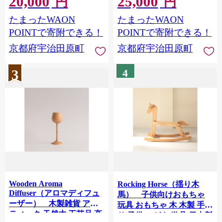
20,000
25,000
円
円
ほうじ茶 和紅茶 セット デ
ド カットボード 木材 木製
たまったWAON
たまったWAON
ザート 洋菓子 ギフト 詰合
品 56210615
わせ〉 56210499
POINTで寄附できる！
POINTで寄附できる！
京都府宇治田原町
京都府宇治田原町
3
4
Wooden Aroma
Rocking Horse（揺り木
Diffuser（アロマディフュ
馬） 子供向けおもちゃ
ーザー） 木製雑貨 アン
玩具 おもちゃ 木 木製 手作
ティーク 天然木 工芸品 高
り 子供 こども 遊具 日本製