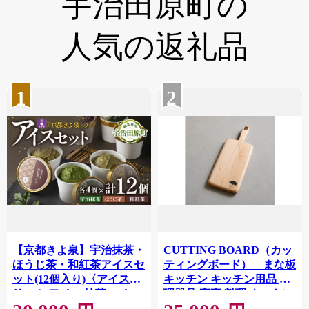
宇治田原町の
人気の返礼品
1
2
【京都きよ泉】宇治抹茶・
CUTTING BOARD（カッ
ほうじ茶・和紅茶アイスセ
ティングボード） まな板
ット(12個入り)〈アイスク
キッチン キッチン用品 調
リーム アイス 抹茶スイー
理器具 家事 料理 クッキン
ツ スイーツ 宇治抹茶 抹茶
グ 木製 カッティングボー