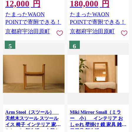
級 木 雑貨 モダン 可愛い
12,000
180,000
ギフト プレゼント
円
円
おしゃれ コードレス 水を
56210613
使わない 玄関 プレゼン
たまったWAON
たまったWAON
ト ギフト 56210614
POINTで寄附できる！
POINTで寄附できる！
京都府宇治田原町
京都府宇治田原町
5
6
Arm Stool（スツール）
Miki Mirror Small（ミラ
天然木スツール スツール
ー 小） インテリア お
イス 椅子 インテリア 家具
しゃれ 壁掛け 鏡 家具 雑貨
おしゃれ 新生活 一人暮ら
日用品 新生活 56210611