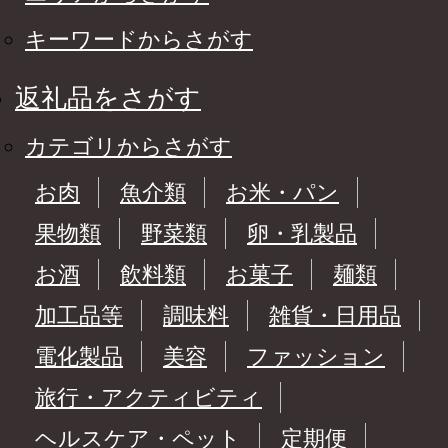
キーワードからさがす
返礼品をさがす
カテゴリからさがす
お肉
魚介類
お米・パン
果物類
野菜類
卵・乳製品
お酒
飲料類
お菓子
麺類
加工品等
調味料
雑貨・日用品
電化製品
美容
ファッション
旅行・アクティビティ
ヘルスケア・ペット
定期便