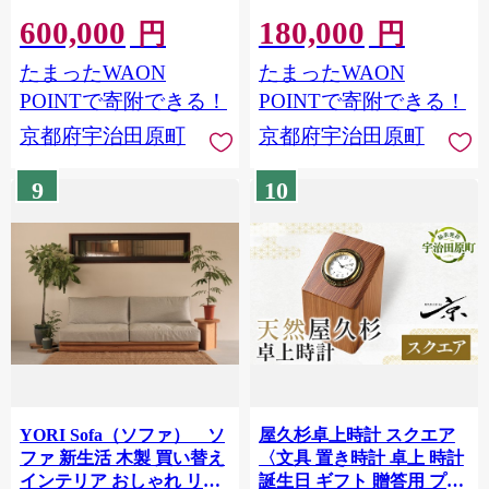
い 家具 食卓 ダイニング 新
かわいい 家具 ローテーブ
600,000
180,000
生活 56210610
ル 丸 デスク サイドデスク
円
円
1人暮らし 新生活
たまったWAON
たまったWAON
56210609
POINTで寄附できる！
POINTで寄附できる！
京都府宇治田原町
京都府宇治田原町
9
10
YORI Sofa（ソファ） ソ
屋久杉卓上時計 スクエア
ファ 新生活 木製 買い替え
〈文具 置き時計 卓上 時計
インテリア おしゃれ リビ
誕生日 ギフト 贈答用 プレ