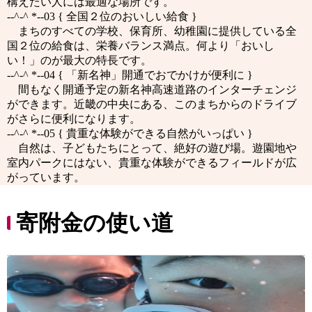
構えたい人には最適な場所です。
--^-^ *--03 { 全国２位のおいしい給食 }
まちのすべての学校、保育所、幼稚園に提供している全
国２位の給食は、栄養バランス満点。何より「おいし
い！」のが最大の特長です。
--^-^ *--04 { 「新名神」開通でおでかけが便利に }
間もなく開通予定の新名神高速道路のインターチェンジ
ができます。近畿の中央にある、このまちからのドライブ
がさらに便利になります。
--^-^ *--05 { 貴重な体験ができる自然がいっぱい }
自然は、子どもたちにとって、絶好の遊び場。遊園地や
室内パークにはない、貴重な体験ができるフィールドが広
がっています。
寄附金の使い道