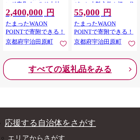
ング 家具 くつろぎ 木材
ゼント 木製 入学 お祝い 父
2,400,000
55,000
56210608
の日 送別 卒業 記念品 記念
円
円
高級 高級文具 就職 祝い 雑
たまったWAON
たまったWAON
貨 日用品 工芸 〉56210607
POINTで寄附できる！
POINTで寄附できる！
京都府宇治田原町
京都府宇治田原町
すべての返礼品をみる
応援する自治体をさがす
エリアからさがす