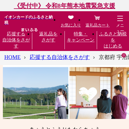
《受付中》 令和8年熊本地震緊急支援
イオンカードのふるさと納
税
お気に入り
返礼品カート
メニ
ュー
応援する
返礼品を
特集・
ふるさと納税
自治体をさが
さがす
キャンペーン
を
す
はじめる
HOME
応援する自治体をさがす
京都府 宇治