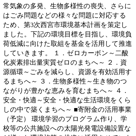
常気象の多発、生物多様性の喪失、さらに
はごみ問題などの様々な問題に対応する
ため、第3次西宮市環境基本計画を策定し
ました。下記の環境目標を目指し、環境負
荷低減に向けた取組を基金を活用して推進
していきます。 １．ゼロカーボン～二酸
化炭素排出量実質ゼロのまちへ～ ２．資
源循環～ごみを減らし、資源を有効活用す
るまちへ～ ３．生物多様性～生き物のつ
ながりが豊かな恵みを育むまちへ～ ４．
安全・快適～安全・快適な生活環境をくら
しの中で築くまちへ～ ■寄附金の活用事業
（予定） 環境学習のプログラム作り、学
校等の公共施設への太陽光発電設備設置な