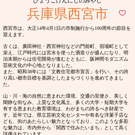
ひょうごけんにしのみやし
兵庫県西宮市
西宮市は、大正14年4月1日の市制施行から100周年の節目を
迎えます。
古くは、廣田神社・西宮神社などの門前町、宿場町として
栄え、江戸時代には宮水を使った酒造りが盛んになり、明
治末期からは住宅開発が進むとともに、阪神間モダニズム
芸術文化の中心地となりました。
また、昭和38年には「文教住宅都市宣言」を行い、その誇
り高い都市目標を基調としたまちづくりを進めてきまし
た。
山・川・海の自然に恵まれた環境、交通の至便さ、美しく
閑静な街なみ、上質な文化風土、多くの大学・短期大学を
有する恵まれた教育環境は、わがまちの誇るべき財産で
す。近年では、県立芸術文化センターや有名な洋菓子店な
ども、街のあたらしい魅力となっており、このような多彩
な魅力は、市内外から「関西で住みたいまち」として高く
評価されています。