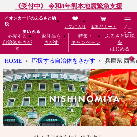
《受付中》 令和8年熊本地震緊急支援
イオンカードのふるさと納
税
お気に入り
返礼品カート
メニ
ュー
応援する
返礼品を
特集・
ふるさと納税
自治体をさが
さがす
キャンペーン
を
す
はじめる
HOME
応援する自治体をさがす
兵庫県 西宮