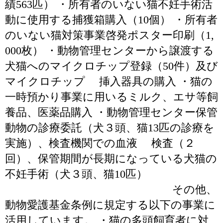
績563匹） ・所有者のいない猫不妊手術活
動に使用する捕獲箱購入（10個） ・所有者
のいない猫対策事業啓発ポスター印刷（1,
000枚） ・動物管理センターから譲渡する
犬猫へのマイクロチップ登録（50件）及び
マイクロチップ 挿入器具の購入 ・猫の
一時預かり事業に用いるミルク、エサ等飼
養品、医薬品購入 ・動物管理センター保管
動物の診療委託（犬３頭、猫13匹の診療を
実施）、検査機関での血液 検査（２
回）、保管期間が長期になっている犬猫の
不妊手術（犬３頭、猫10匹）
その他、
動物愛護基金条例に規定する以下の事業に
活用しています。 ・猫の多頭飼育者に対