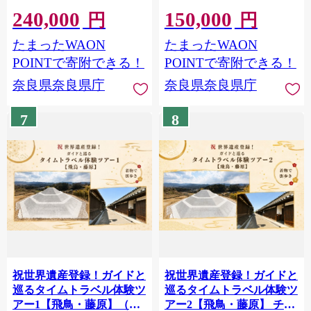
（着物で参拝）チケット
チケット
240,000
150,000
円
円
たまったWAON
たまったWAON
POINTで寄附できる！
POINTで寄附できる！
奈良県奈良県庁
奈良県奈良県庁
7
8
祝世界遺産登録！ガイドと
祝世界遺産登録！ガイドと
巡るタイムトラベル体験ツ
巡るタイムトラベル体験ツ
アー1【飛鳥・藤原】（着
アー2【飛鳥・藤原】 チケ