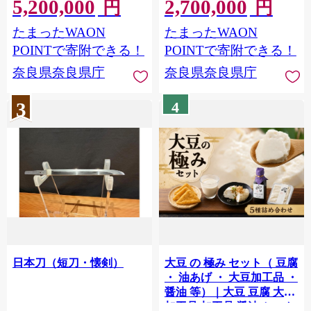
5,200,000
2,700,000
円
円
たまったWAON
たまったWAON
POINTで寄附できる！
POINTで寄附できる！
奈良県奈良県庁
奈良県奈良県庁
3
4
日本刀（短刀・懐剣）
大豆 の 極み セット（ 豆腐
・ 油あげ ・ 大豆加工品 ・
醤油 等）｜大豆 豆腐 大豆
加工品 加工品 醤油 セット