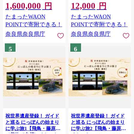
1,600,000
12,000
贈り物 ギフト 油あげ セッ
円
円
ト 詰合せ 奈良県
たまったWAON
たまったWAON
POINTで寄附できる！
POINTで寄附できる！
奈良県奈良県庁
奈良県奈良県庁
5
6
祝世界遺産登録！ ガイド
祝世界遺産登録！ ガイド
と巡る にっぽんの始まり
と巡る にっぽんの始まり
に学ぶ旅1【飛鳥・藤原】
に学ぶ旅2【飛鳥・藤原】