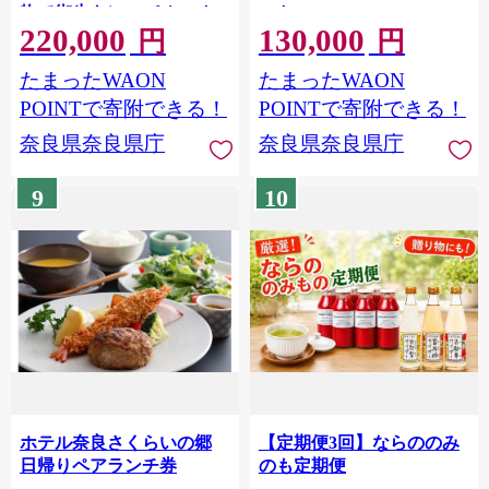
物で街歩き） チケット
ット
220,000
130,000
円
円
たまったWAON
たまったWAON
POINTで寄附できる！
POINTで寄附できる！
奈良県奈良県庁
奈良県奈良県庁
9
10
ホテル奈良さくらいの郷
【定期便3回】ならののみ
日帰りペアランチ券
のも定期便