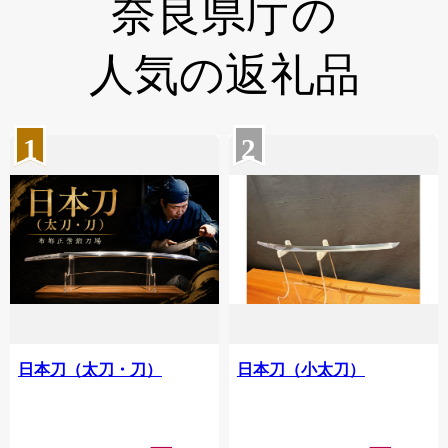
奈良県庁の
人気の返礼品
1
2
日本刀（太刀・刀）
日本刀（小太刀）