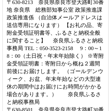
〒630-8213 奈良県奈良市登大路町30番
地 奈良県 総務部知事公室 政策推進課
政策推進係 （自治体メールアドレスは
送信専用になります） 【お礼の品、寄
附金受領証明書等、ふるさと納税全般
に関すること】 奈良県ふるさと納税
事務局 TEL：050-3523-2158 9：00～1
8：00（土日祝・年末年始除く） ※寄附
金受領証明書：寄附日から概ね２週間
前後にお届けします。 （ゴールデンウ
ィーク、お盆、年末年始などの大型連
休の期間中はお届けにお時間がかかる
場合があります。） 奈良県ふるさ
と納税事務局
〒630-8501 奈良県奈良市登大路町30番