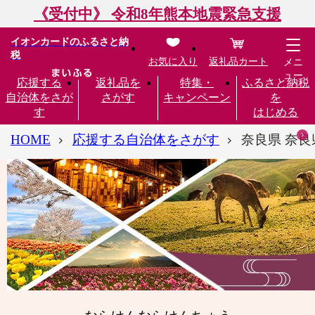
《受付中》 令和8年熊本地震緊急支援
イオンカードのふるさと納
税
お気に入り
返礼品カート
メニ
ュー
応援する
返礼品を
特集・
ふるさと納税
自治体をさが
さがす
キャンペーン
を
す
はじめる
HOME
応援する自治体をさがす
奈良県 奈良