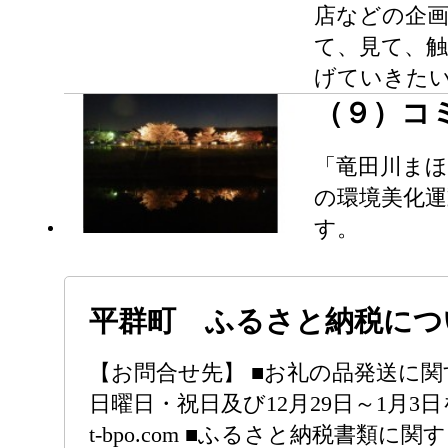
店などの企画
て、見て、触
げていきた
（９）コ
「竜田川ま
の環境美化
す。
平群町 ふるさと納税につ
【お問合せ先】 ■お礼の品発送に関す
日曜日・祝日及び12月29日～1月3日を除く
t-bpo.com ■ふるさと納税書