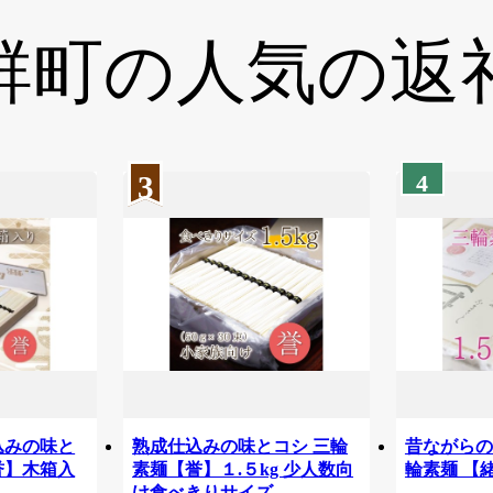
群町の
人気の返
3
4
込みの味と
熟成仕込みの味とコシ 三輪
昔ながらの
誉】木箱入
素麺【誉】１.５kg 少人数向
輪素麺 【緒
け食べきりサイズ