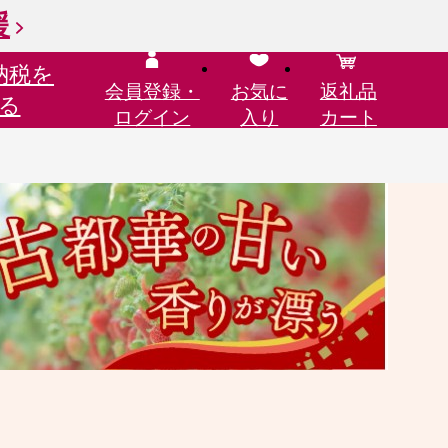
援
納税を
会員登録・
お気に
返礼品
る
ログイン
入り
カート