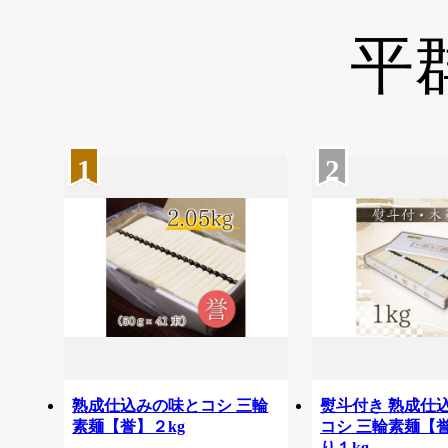
平
1
2
熟成仕込みの味とコシ 三輪
熨斗付き 熟成仕
素麺【誉】２kg
コシ 三輪素麺【
り１kg