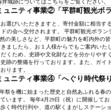
椿井城跡についてはこちらをご覧ください。
ミュニティ事業②「平群町観光ボ
をお選びいただきますと、寄付金額に相当す
ドの会へ交付されます。 平群町観光ボラン
自然の美しさなど、平群町の魅力を町内外の
だきましたら、お１人様からでもご案内いた
ただくため、史跡や文化財などを分かりやす
の史跡の整備を行っております。また、ガイ
でおります。
ミュニティ事業④「へぐり時代祭
00年祭を機に始まった歴史と自然あふれる春
ています。 毎年4月29日（祝）に開催して
を歩く時代行列や、道の駅くまがしステーシ