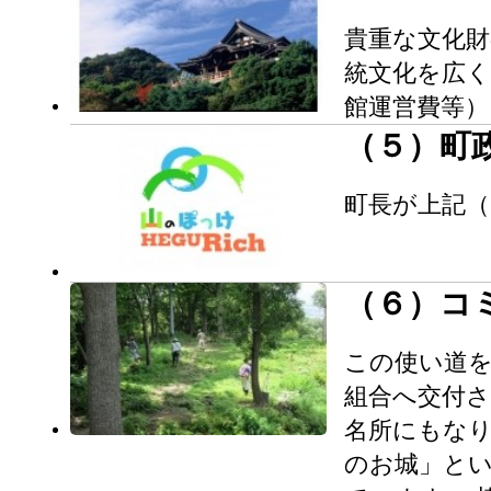
貴重な文化財
統文化を広く
館運営費等）
（５）町
町長が上記
（６）コ
この使い道
組合へ交付さ
名所にもな
のお城」と