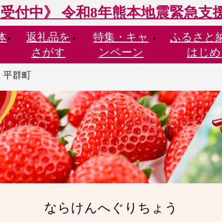
受付中》 令和8年熊本地震緊急支
体
返礼品を
特集・
キャ
ふるさと
さがす
ンペーン
はじめ
 平群町
ならけんへぐりちょう