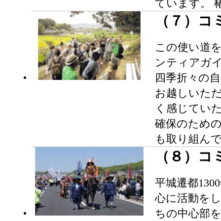
ています。 
（７）コ
この使い道
ンティアガイ
四季折々の
お越しいた
く感じてい
確保のため
も取り組ん
（８）コ
平城遷都13
心に活動をし
ちの中心部