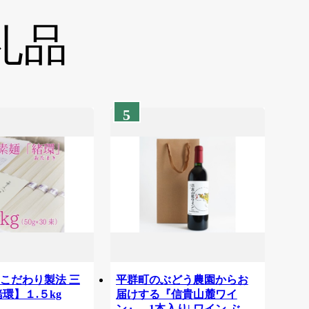
礼品
5
こだわり製法 三
平群町のぶどう農園からお
環】１.５kg
届けする『信貴山麓ワイ
ン』 1本入り| ワイン ぶど