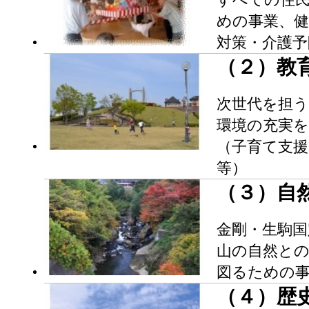
めの事業、
対策・介護予
（２）教
次世代を担
環境の充実
（子育て支援
等）
（３）自
金剛・生駒国
山の自然と
図るための事
（４）歴