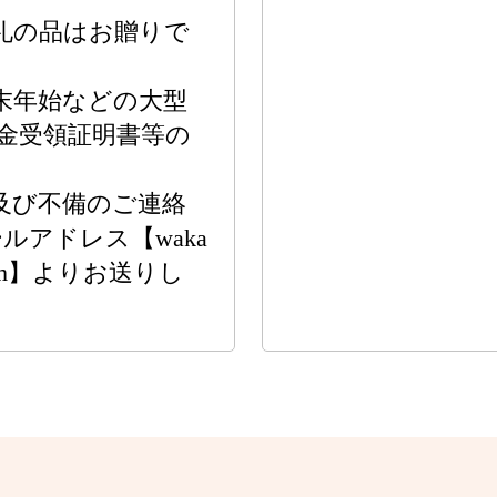
礼の品はお贈りで
末年始などの大型
金受領証明書等の
。
及び不備のご連絡
アドレス【waka
ato.com】よりお送りし