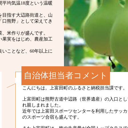
平均気温18度という温暖
を目指す大辺路街道と、山
「口熊野」として栄えてき
菜、米作りが盛んです。
い果実をはじめ、農産加工
いことなど、60年以上に
自治体担当者コメント
こんにちは。上富田町のふるさと納税担当課です。
上富田町は熊野古道中辺路（世界遺産）の入口とし
れ親しまれました。
近年では上富田スポーツセンターを利用したサッカ
のスポーツ合宿も盛んです。