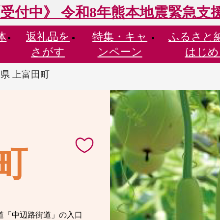
受付中》 令和8年熊本地震緊急支
体
返礼品を
特集・
キャ
ふるさと
さがす
ンペーン
はじめ
県 上富田町
町
道「中辺路街道」の入口