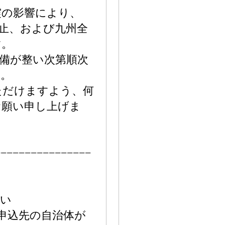
震の影響により、
止、および九州全
す。
備が整い次第順次
す。
ただけますよう、何
お願い申し上げま
−−−−−−−−−−−−−−−−
さい
附申込先の自治体が