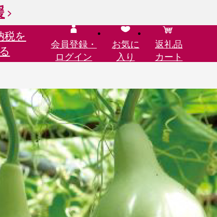
援
納税を
会員登録・
お気に
返礼品
る
ログイン
入り
カート