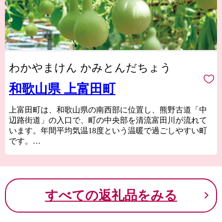
わかやまけん かみとんだちょう
和歌山県 上富田町
上富田町は、和歌山県の南西部に位置し、熊野古道「中
辺路街道」の入口で、町の中央部を清流富田川が流れて
います。年間平均気温18度という温暖で過ごしやすい町
です。
熊野信仰が盛んだった頃は、海岸線にそって熊野を目指
す大辺路街道と、山間部を行く中辺路街道の分岐点であ
ったことから「口熊野」として栄えてきました。
上富田では、温暖な気候を活かした果樹栽培や野菜、米
すべての返礼品をみる
作りが盛んです。梅、みかん、スモモなど、採れたての
みずみずしい果実をはじめ、農産加工品も盛んです。
また、子育て環境の良さ、自然豊かで交通の便も良いこ