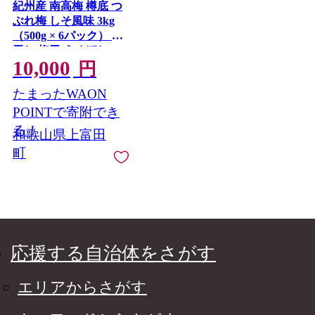
紀州産 南高梅 樽底 つ
ぶれ梅 しそ風味 3kg
（500g × 6パック） 梅
干し 梅干 うめぼし
10,000
円
たまったWAON
POINTで寄附でき
る！
和歌山県上富田
町
応援する自治体をさがす
エリアからさがす