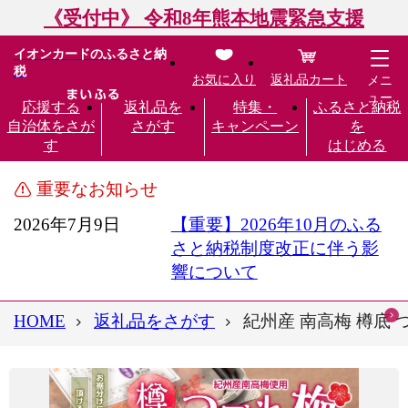
《受付中》 令和8年熊本地震緊急支援
イオンカードのふるさと納
税
お気に入り
返礼品カート
メニ
ュー
応援する
返礼品を
特集・
ふるさと納税
自治体をさが
さがす
キャンペーン
を
す
はじめる
重要なお知らせ
2026年7月9日
【重要】2026年10月のふる
さと納税制度改正に伴う影
響について
HOME
返礼品をさがす
紀州産 南高梅 樽底 つ