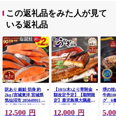
となど、60年以上にわたり人口増加を続けています。
この返礼品をみた人が見て
いる返礼品
訳あり 銀鮭 切身 約
【10/1(木)より寄附金
堺の技
2kg [宮城東洋 宮城県
額改定予定】【期間限
牛肉1
気仙沼市 20564991] 鮭
定】鹿児島県大隅産う
グ 6
魚介類 海鮮 訳アリ 規
なぎ蒲焼4尾（400g）
加 牛
12,500
12,000
5,0
格外 不揃い さけ サケ
ット 6
円
円