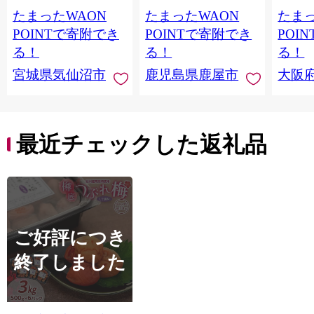
鮭切身 シャケ 切り身
メ 温
たまったWAON
たまったWAON
たまっ
冷凍 家庭用 おかず 弁
菜 簡
当 支援 サーモン 銀鮭
すめ 
POINTで寄附でき
POINTで寄附でき
POI
切り身 魚 わけあり
取り寄
る！
る！
る！
料 ふ
宮城県気仙沼市
鹿児島県鹿屋市
大阪
堺市】
最近チェックした返礼品
ご好評につき
終了しました