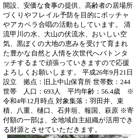
開設、安価な食事の提供、高齢者の居場所
づくりやフレイル予防を目的にボッチャ
やアカペラ合唱の活動もしています。 清
流甲川の水、大山の伏流水、おいしい空
気、黒ぼくの大地の恵みを受けて育まれ
た豊かな自然と人情を次世代へバトンタ
ッチするまで頑張っていきますので応援
よろしくお願いします。 平成26年9月21日
設立 拠点：旧上中山保育所 世帯数：244
世帯 人口：693人 平均年齢：56.4歳 ※
令和4年12月時点 対象集落：羽田井、束
積、八重、樋口、石井垣、報国、萩原 ※寄
付額の一部は、全地域自主組織が活用でき
る財源とさせていただきます。