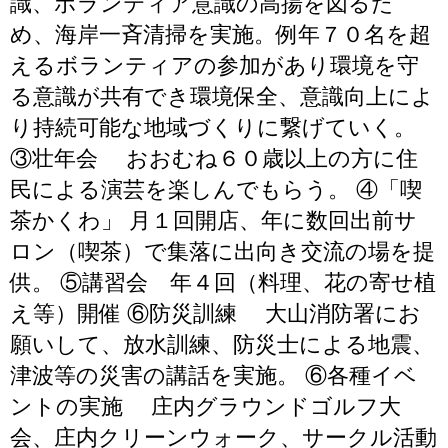
識、ボランティア意識の高揚を図るた
め、海岸一斉清掃を実施。例年７０名を超
えるボランティアの参加があり環境を守
る意識が共有でき環境保全、意識向上によ
り持続可能な地域づくりに繋げていく。
③壮年会 おおむね６０歳以上の方に住
民による演芸を楽しんでもらう。 ④「喫
茶かくわ」 月１回開店、年に数回出前サ
ロン（喫茶）で集落に出向き交流の場を提
供。 ⑤講習会 年４回（料理、花の寄せ植
え等）開催 ⑥防災訓練 大山消防署にお
願いして、放水訓練、防災士による地震、
津波等の災害の講話を実施。 ⑥各種イベ
ントの実施 庄内グラウンドゴルフ大
会、庄内クリーンウォーク、サークル活動