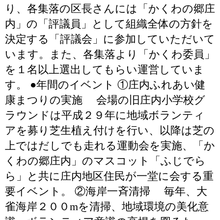
り、各集落の区長さんには「かくわの郷庄
内」の「評議員」として組織全体の方針を
決定する「評議会」に参加していただいて
います。また、各集落より「かくわ委員」
を１名以上選出してもらい運営していま
す。 ●年間のイベント ①庄内ふれあい健
康まつりの実施 会場の旧庄内小学校グ
ラウンドは平成２９年に地域ボランティ
アを募り芝生植え付けを行い、以降は芝の
上ではだしでも走れる運動会を実施、「か
くわの郷庄内」のマスコット「ふじでら
ら」と共に庄内地区住民が一堂に会する重
要イベント。 ②海岸一斉清掃 毎年、大
雀海岸２００mを清掃、地域環境の美化意