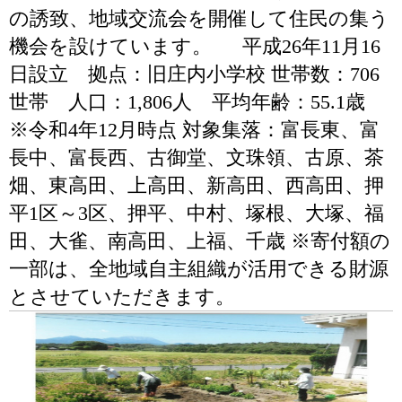
の誘致、地域交流会を開催して住民の集う
機会を設けています。 平成26年11月16
日設立 拠点：旧庄内小学校 世帯数：706
世帯 人口：1,806人 平均年齢：55.1歳
※令和4年12月時点 対象集落：富長東、富
長中、富長西、古御堂、文珠領、古原、茶
畑、東高田、上高田、新高田、西高田、押
平1区～3区、押平、中村、塚根、大塚、福
田、大雀、南高田、上福、千歳 ※寄付額の
一部は、全地域自主組織が活用できる財源
とさせていただきます。