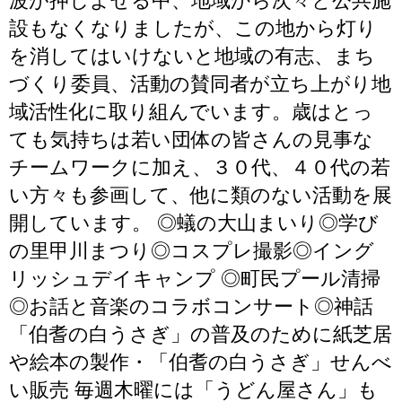
波が押しよせる中、地域から次々と公共施
設もなくなりましたが、この地から灯り
を消してはいけないと地域の有志、まち
づくり委員、活動の賛同者が立ち上がり地
域活性化に取り組んでいます。歳はとっ
ても気持ちは若い団体の皆さんの見事な
チームワークに加え、３０代、４０代の若
い方々も参画して、他に類のない活動を展
開しています。 ◎蟻の大山まいり◎学び
の里甲川まつり◎コスプレ撮影◎イング
リッシュデイキャンプ ◎町民プール清掃
◎お話と音楽のコラボコンサート◎神話
「伯耆の白うさぎ」の普及のために紙芝居
や絵本の製作・「伯耆の白うさぎ」せんべ
い販売 毎週木曜には「うどん屋さん」も