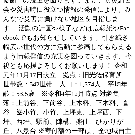
協働」の浸透を図ります。また、防災講習
会や災害時に役立つ情報の発信により、み
んなで災害に負けない地区を目指しま
す。 活動の計画や様子などは広報紙やFac
ebookでもお知らせしています。引き続き
幅広い世代の方に活動に参画してもらえる
よう情報発信の充実を図っていきます。今
後とも応援よろしくお願いします！ 令和
元年11月17日設立 拠点：旧光徳保育所
世帯数：542世帯 人口：1,574人 平均年
齢：53.5歳 ※令和4年12月時点 対象集
落：上前谷、下前谷、上木料、下木料、倉
谷、峯小竹、小竹、上坪東、上坪西、下
坪、西坪、駅前、陣構、楽仙、ひかりが
丘、八景台 ※寄付額の一部は、全地域自主