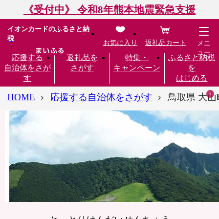
《受付中》 令和8年熊本地震緊急支援
イオンカードのふるさと納
税
お気に入り
返礼品カート
メニ
ュー
応援する
返礼品を
特集・
ふるさと納税
自治体をさが
さがす
キャンペーン
を
す
はじめる
HOME
応援する自治体をさがす
鳥取県 大山