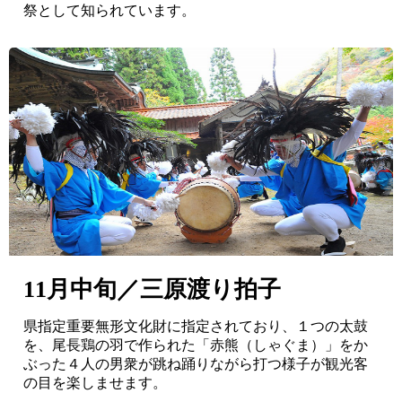
祭として知られています。
11月中旬／三原渡り拍子
県指定重要無形文化財に指定されており、１つの太鼓
を、尾長鶏の羽で作られた「赤熊（しゃぐま）」をか
ぶった４人の男衆が跳ね踊りながら打つ様子が観光客
の目を楽しませます。