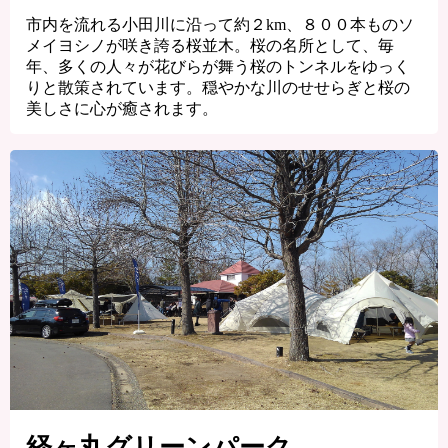
市内を流れる小田川に沿って約２km、８００本ものソ
メイヨシノが咲き誇る桜並木。桜の名所として、毎
年、多くの人々が花びらが舞う桜のトンネルをゆっく
りと散策されています。穏やかな川のせせらぎと桜の
美しさに心が癒されます。
経ヶ丸グリーンパーク