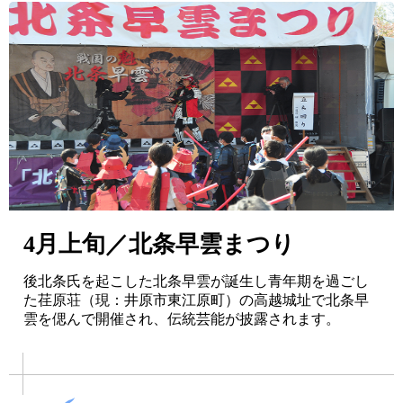
4月上旬／北条早雲まつり
後北条氏を起こした北条早雲が誕生し青年期を過ごし
た荏原荘（現：井原市東江原町）の高越城址で北条早
雲を偲んで開催され、伝統芸能が披露されます。