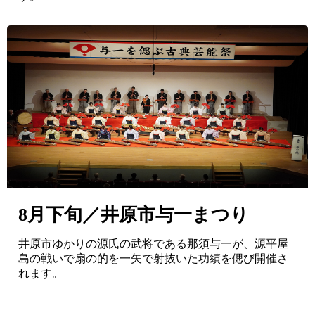
8月下旬／井原市与一まつり
井原市ゆかりの源氏の武将である那須与一が、源平屋
島の戦いで扇の的を一矢で射抜いた功績を偲び開催さ
れます。