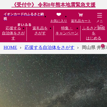
《受付中》 令和8年熊本地震緊急支援
イオンカードのふるさと納
税
お気に入り
返礼品カート
メニ
ュー
応援する
返礼品を
特集・
ふるさと納税
自治体をさが
さがす
キャンペーン
を
す
はじめる
HOME
応援する自治体をさがす
岡山県 井原