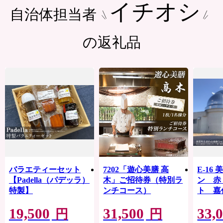
イチオシ
自治体担当者
の返礼品
バラエティーセット
7202「遊心美膳 高
E-16
【Padella（パデッラ）
木」ご招待券（特別ラ
ン 赤
特製】
ンチコース）
ト 嘉
19,500
31,500
33,
円
円