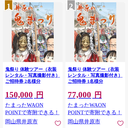
1
2
鬼祭り 体験ツアー（衣装
鬼祭り 体験ツアー（衣装
レンタル・写真撮影付き）
レンタル・写真撮影付き）
ご招待券 2名様分
ご招待券 1名様分
150,000
77,000
円
円
たまったWAON
たまったWAON
POINTで寄附できる！
POINTで寄附できる！
岡山県井原市
岡山県井原市