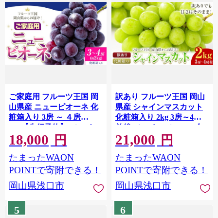
ご家庭用 フルーツ王国 岡
訳あり フルーツ王国 岡山
山県産 ニューピオーネ 化
県産 シャインマスカット
粧箱入り 3房 ～ ４房
化粧箱入り 2kg 3房～4房
2kg【先行予約】 Lino ＆
前後 Lino ＆ Kai Farm《10
18,000
21,000
Kai Farm《2026年9月中
月上旬-11月中旬頃出荷》
円
円
旬-10月中旬頃出荷》ピオ
マスカット 送料無料 岡山
たまったWAON
たまったWAON
ーネ 送料無料 岡山県 浅口
県 浅口市 シャインマスカ
市 ニューピオーネ 岡山 ぶ
ット 岡山 ぶどう フルーツ
POINTで寄附できる！
POINTで寄附できる！
どう フルーツ 果物
果物
岡山県浅口市
岡山県浅口市
5
6