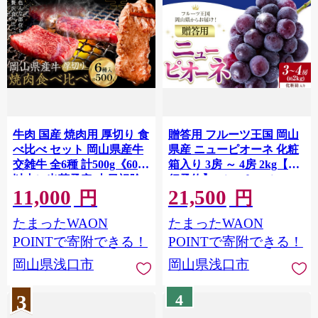
牛肉 国産 焼肉用 厚切り 食
贈答用 フルーツ王国 岡山
べ比べ セット 岡山県産牛
県産 ニューピオーネ 化粧
交雑牛 全6種 計500g《60日
箱入り 3房 ～ 4房 2kg【先
以内に出荷予定(土日祝除
行予約】 Lino ＆ Kai
11,000
21,500
く)》 岡山県 浅口市 肉 三
Farm《2026年9月中旬-10
円
円
角バラ ナカバラ ソトバラ
月中旬頃出荷》ピオーネ
たまったWAON
たまったWAON
ウチモモ ラムイチ ブリス
送料無料 岡山県 浅口市 ギ
ケ マル グルメ お取り寄せ
フト ニューピオーネ 岡山
POINTで寄附できる！
POINTで寄附できる！
グルメ
ぶどう フルーツ 果物
岡山県浅口市
岡山県浅口市
3
4