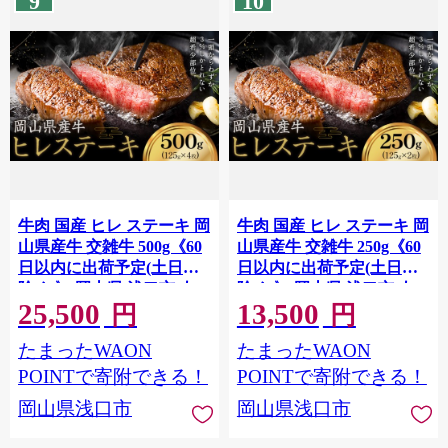
9
10
牛肉 国産 ヒレ ステーキ 岡
牛肉 国産 ヒレ ステーキ 岡
山県産牛 交雑牛 500g《60
山県産牛 交雑牛 250g《60
日以内に出荷予定(土日祝
日以内に出荷予定(土日祝
除く)》 岡山県 浅口市 肉
除く)》 岡山県 浅口市 肉
25,500
13,500
ステーキ 高級部位 希少部
ステーキ 高級部位 希少部
円
円
位 グルメ お取り寄せグル
位 グルメ お取り寄せグル
たまったWAON
たまったWAON
メ
メ
POINTで寄附できる！
POINTで寄附できる！
岡山県浅口市
岡山県浅口市