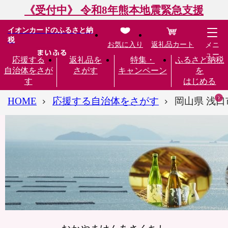
《受付中》 令和8年熊本地震緊急支援
イオンカードのふるさと納
税
お気に入り
返礼品カート
メニ
ュー
応援する
返礼品を
特集・
ふるさと納税
自治体をさが
さがす
キャンペーン
を
す
はじめる
HOME
応援する自治体をさがす
岡山県 浅口