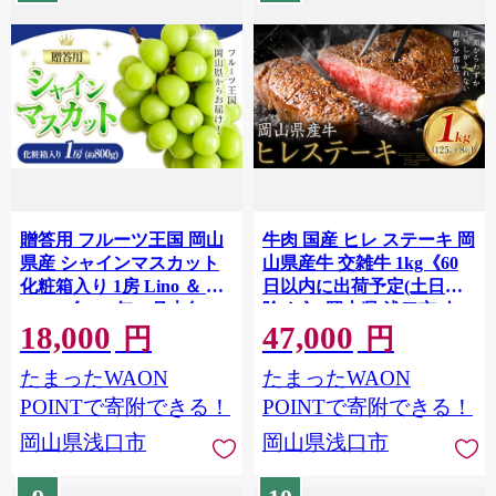
贈答用 フルーツ王国 岡山
牛肉 国産 ヒレ ステーキ 岡
県産 シャインマスカット
山県産牛 交雑牛 1kg《60
化粧箱入り 1房 Lino ＆ Kai
日以内に出荷予定(土日祝
Farm《2026年10月上旬-11
除く)》 岡山県 浅口市 肉
18,000
47,000
月中旬頃出荷》マスカット
ステーキ 高級部位 希少部
円
円
送料無料 岡山県 浅口市 ギ
位 グルメ お取り寄せグル
たまったWAON
たまったWAON
フト シャインマスカット
メ
岡山 ぶどう フルーツ 果物
POINTで寄附できる！
POINTで寄附できる！
岡山県浅口市
岡山県浅口市