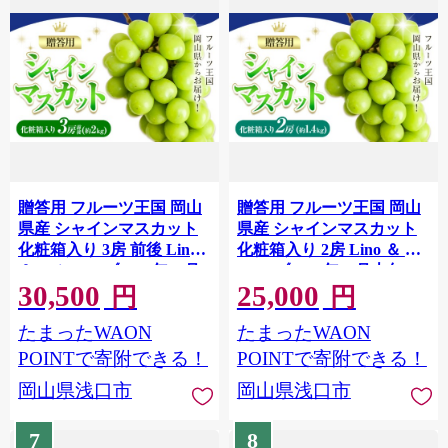
贈答用 フルーツ王国 岡山
贈答用 フルーツ王国 岡山
県産 シャインマスカット
県産 シャインマスカット
化粧箱入り 3房 前後 Lino
化粧箱入り 2房 Lino ＆ Kai
＆ Kai Farm《2026年10月
Farm《2026年10月上旬-11
30,500
25,000
上旬-11月中旬頃出荷》マ
月中旬頃出荷》マスカット
円
円
スカット 送料無料 岡山県
送料無料 岡山県 浅口市 ギ
たまったWAON
たまったWAON
浅口市 ギフト シャインマ
フト シャインマスカット
スカット 岡山 ぶどう フル
岡山 ぶどう フルーツ 果物
POINTで寄附できる！
POINTで寄附できる！
ーツ 果物
岡山県浅口市
岡山県浅口市
7
8