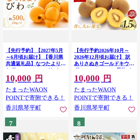
【先行予約】【2027年5月
【先行予約2026年10月～
～6月頃お届け】【香川県
2026年12月頃お届け】 訳
共通返礼品】なつたよりび
ありさぬきゴールドキウイ
わ 約500g 250g×2 びわ な
(約1.5kg) フルーツ 果物 く
10,000
10,000
つたより 大玉 柔らかい 香
だもの ゴールド キウイ キ
円
円
川県共通返礼品 食品 名産
ウイフルーツ さぬき ゴー
たまったWAON
たまったWAON
四国 香川 F5J-1031
ルドキウイ デザート 食品
名産 四国 1万円 F5J-1064
POINTで寄附できる！
POINTで寄附できる！
香川県琴平町
香川県琴平町
7
8