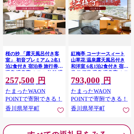
桜の抄 「露天風呂付き客
紅梅亭 コーナースィート
室」 初音プレミアム 2名1
山草花 温泉露天風呂付き
泊2食付き 宿泊券 旅行券
和洋室 6名1泊2食付き 宿泊
温泉 温泉宿 ホテル 旅館 温
券 旅行券 温泉 温泉宿 ホテ
257,500
793,000
泉旅館 旅行 温泉旅行 ペア
ル 旅館 温泉旅館 旅行 温泉
円
円
旅行チケット チケット レ
旅行 ペア 旅行チケット チ
たまったWAON
たまったWAON
ジャー 四国 F5J-1247
ケット レジャー 四国 F5J-
1246
POINTで寄附できる！
POINTで寄附できる！
香川県琴平町
香川県琴平町