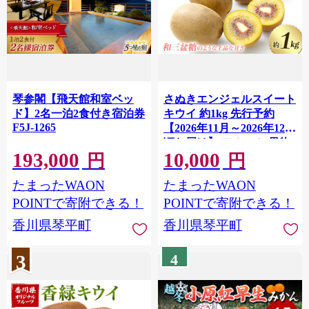
琴参閣【飛天館和室ベッ
さぬきエンジェルスイート
ド】2名一泊2食付き宿泊券
キウイ 約1kg 先行予約
F5J-1265
【2026年11月～2026年12月
頃お届け】 フルーツ 果物
193,000
10,000
くだもの キウイ さぬき エ
円
円
ンジェルスイートキウイ
たまったWAON
たまったWAON
デザート 食品 名産 オリジ
ナル品種 四国 1万円 F5J-
POINTで寄附できる！
POINTで寄附できる！
668
香川県琴平町
香川県琴平町
3
4