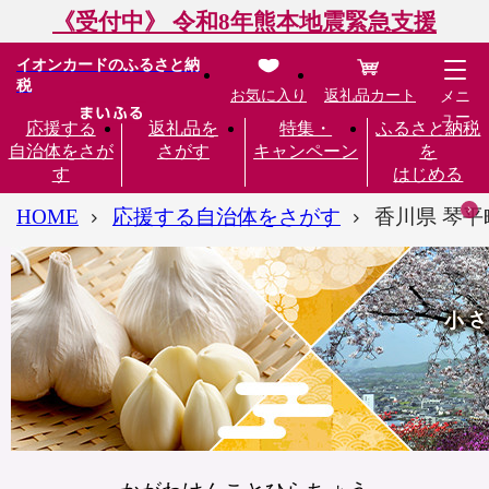
《受付中》 令和8年熊本地震緊急支援
イオンカードのふるさと納
税
お気に入り
返礼品カート
メニ
ュー
応援する
返礼品を
特集・
ふるさと納税
自治体をさが
さがす
キャンペーン
を
す
はじめる
HOME
応援する自治体をさがす
香川県 琴平