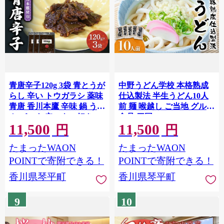
青唐辛子120g 3袋 青とうが
中野うどん学校 本格熟成
らし 辛い トウガラシ 薬味
仕込製法 半生うどん10人
青唐 香川本鷹 辛味 鍋 うど
前 麺 喉越し ご当地 グルメ
ん パスタ 辛いもの好き
食品 四国 F5J-1239
11,500
11,500
F5J-1225
円
円
たまったWAON
たまったWAON
POINTで寄附できる！
POINTで寄附できる！
香川県琴平町
香川県琴平町
9
10