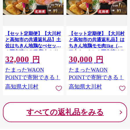
【セット定期便】【大川村
【セット定期便】【大川村
と高知市の共通返礼品】土
と高知市の共通返礼品】は
佐はちきん地鶏なべセット
ちきん地鶏モモ肉1kg（一
＆西京漬け５種 鶏肉 とり
口大カット）＆西京漬け５
32,000
30,000
肉 肉 海鮮 魚介 真鯛 金目
種 地鶏 モモ肉 西京漬け 真
円
円
鯛 鰤 鯖 銀鮭 海鮮 魚介 高
鯛 金目鯛 鰤 鯖 銀鮭 鶏肉
たまったWAON
たまったWAON
知県 大川村 F6R-115
とり肉 肉 海鮮 魚介 高知県
大川村 F6R-113
POINTで寄附できる！
POINTで寄附できる！
高知県大川村
高知県大川村
すべての返礼品をみる