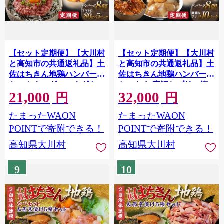
【セット定期便】【大川村
【セット定期便】【大川村
と高知市の共通返礼品】土
と高知市の共通返礼品】土
佐はちきん地鶏ハンバーグ
佐はちきん地鶏ハンバーグ
セット＆マグロのネギトロ
セット＆ 真鯛とブリの海
21,000
32,000
地鶏 鶏肉 とり肉 肉 まぐろ
鮮漬丼の素セット 地鶏 鶏
円
円
海鮮 高知県 大川村 F6R-
肉 とり肉 肉 タイ ぶり 海
たまったWAON
たまったWAON
111
鮮 高知県 大川村 F6R-108
POINTで寄附できる！
POINTで寄附できる！
高知県大川村
高知県大川村
9
10