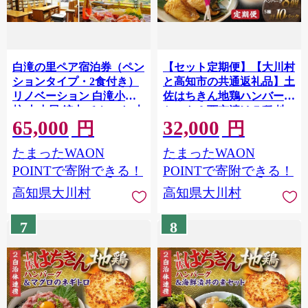
白滝の里ペア宿泊券（ペン
【セット定期便】【大川村
ションタイプ・2食付き）
と高知市の共通返礼品】土
リノベーション 白滝小学
佐はちきん地鶏ハンバーグ
校 山小屋 鉱山 チケット 大
セット＆西京漬け５種 地
65,000
32,000
川黒牛 はちきん地鶏 ふる
鶏 真鯛 金目鯛 鰤 鯖 銀鮭
円
円
さと料理 高知県 大川村
鶏肉 とり肉 肉 海鮮 魚介
たまったWAON
たまったWAON
F6R-118
高知県 大川村 F6R-114
POINTで寄附できる！
POINTで寄附できる！
高知県大川村
高知県大川村
7
8