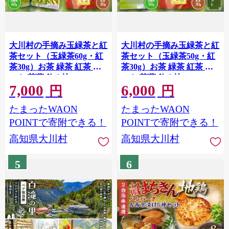
大川村の手摘み玉緑茶と紅
大川村の手摘み玉緑茶と紅
茶セット（玉緑茶60g・紅
茶セット（玉緑茶50g・紅
茶30g）お茶 緑茶 紅茶 セ
茶30g）お茶 緑茶 紅茶 セ
ット 茶葉 飲み比べ F6R-
ット 茶葉 飲み比べ F6R-
7,000
6,000
150
149
円
円
たまったWAON
たまったWAON
POINTで寄附できる！
POINTで寄附できる！
高知県大川村
高知県大川村
5
6