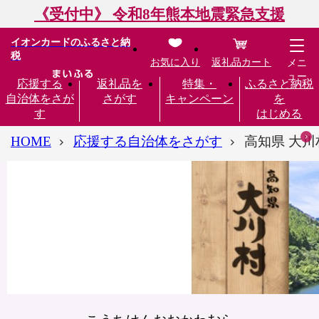
《受付中》 令和8年熊本地震緊急支援
イオンカードのふるさと納
税
お気に入り
返礼品カート
メニ
ュー
応援する
返礼品を
特集・
ふるさと納税
自治体をさが
さがす
キャンペーン
を
す
はじめる
HOME
応援する自治体をさがす
高知県 大川