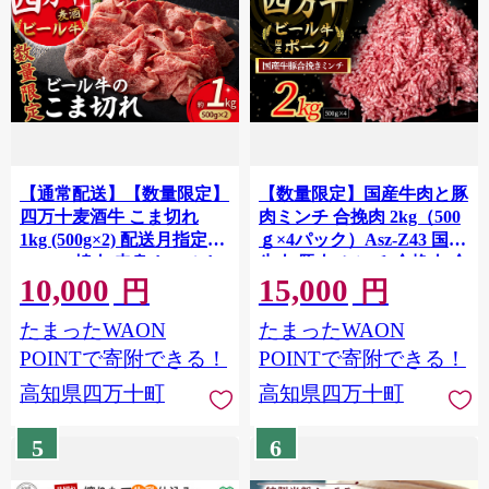
【通常配送】【数量限定】
【数量限定】国産牛肉と豚
四万十麦酒牛 こま切れ
肉ミンチ 合挽肉 2kg（500
1kg (500g×2) 配送月指定
ｇ×4パック）Asz-Z43 国産
Asz-39 焼肉 赤身 しゃぶし
牛肉 豚肉 ミンチ 合挽肉 合
10,000
15,000
ゃぶ 麦酒牛 ビール牛 小分
いびき肉 冷凍 ハンバーグ
円
円
け 冷凍 牛丼 肉じゃが すき
四万十ビール牛 四万十ポ
たまったWAON
たまったWAON
焼き 鉄板焼き
ーク
POINTで寄附できる！
POINTで寄附できる！
高知県四万十町
高知県四万十町
5
6