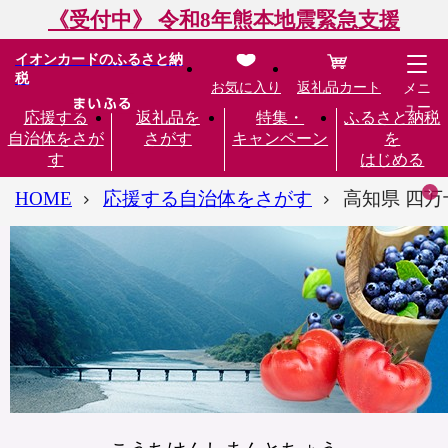
《受付中》 令和8年熊本地震緊急支援
イオンカードのふるさと納
税
お気に入り
返礼品カート
メニ
ュー
応援する
返礼品を
特集・
ふるさと納税
自治体をさが
さがす
キャンペーン
を
す
はじめる
HOME
応援する自治体をさがす
高知県 四万