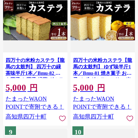
四万十の米粉カステラ【龍
四万十の米粉カステラ【龍
馬の太鼓判】 四万十の緑
馬の太鼓判】 ゆず味半斤1
茶味半斤1本／Bmu-82 焼
本／Bmu-81 焼き菓子 お菓
き菓子 お菓子 緑茶 グルテ
子 ゆず グルテンフリー 米
5,000
5,000
ンフリー 米粉 カステラ 半
粉 カステラ 半斤 ゆず味 ス
円
円
斤 スイーツ 和菓子 米粉ス
イーツ 和菓子 米粉スイー
たまったWAON
たまったWAON
イーツ 米粉菓子
ツ 米粉菓子
POINTで寄附できる！
POINTで寄附できる！
高知県四万十町
高知県四万十町
9
10