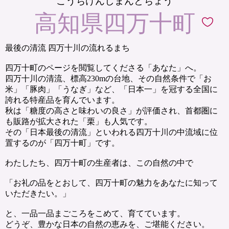
こうちけんしまんとちょう
高知県四万十町
最後の清流 四万十川の流れるまち
四万十町のページを閲覧してくださる「あなた」へ。
四万十川の清流、標高230mの台地、その自然条件で「お
米」「豚肉」「うなぎ」など、「日本一」を冠する全国に
誇れる特産品を育んでいます。
秋は「糖度の高さと味わいの良さ」が評価され、首都圏に
も販路が拡大された「栗」も人気です。
その「日本最後の清流」といわれる四万十川の中流域に位
置するのが「四万十町」です。
わたしたち、四万十町の生産者は、この自然の中で
「お礼の品をとおして、四万十町の魅力をあなたに知って
いただきたい。」
と、一品一品まごころをこめて、育てています。
どうぞ、豊かな日本の自然の恵みを、ご堪能ください。