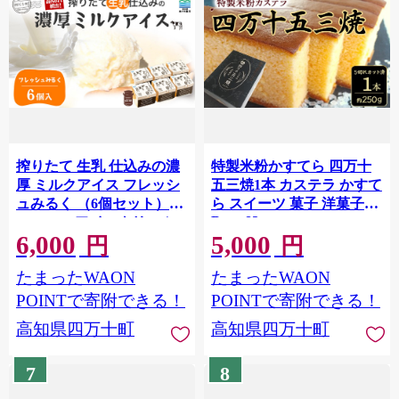
搾りたて 生乳 仕込みの濃
特製米粉かすてら 四万十
厚 ミルクアイス フレッシ
五三焼1本 カステラ かすて
ュみるく （6個セット）
ら スイーツ 菓子 洋菓子
Bmu-83
Qak-A32 アイスクリーム
6,000
5,000
アイス しぼりたて生乳 ア
円
円
イス セット ミルク アイス
たまったWAON
たまったWAON
大容量 冷凍 人気
POINTで寄附できる！
POINTで寄附できる！
高知県四万十町
高知県四万十町
7
8