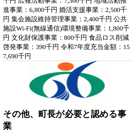
千円 広報活動事業：7,300千円 地域活動推
進事業：6,800千円 婚活支援事業：2,500千
円 集会施設維持管理事業：2,400千円 公共
施設Wi-Fi(無線通信)環境整備事業：1,800千
円 文化財保護事業：800千円 食品ロス削減
啓発事業：390千円 令和7年度充当金額：15
7,690千円
その他、町長が必要と認める事
業