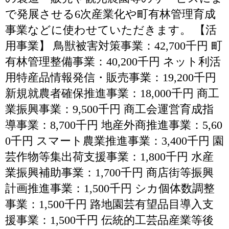
で発展させる6次産業化や町有林管理育成
事業などに使わせていただきます。 【活
用事業】 鳥獣被害対策事業：42,700千円 町
有林管理整備事業：40,200千円 ネット利活
用特産品情報発信・販売事業：19,200千円
新規就農者確保推進事業：18,000千円 商工
業振興事業：9,500千円 商工会運営育成指
導事業：8,700千円 地産外商推進事業：5,60
0千円 スマート農業推進事業：3,400千円 園
芸作物等集出荷支援事業：1,800千円 水産
業振興補助事業：1,700千円 商店街等振興
計画推進事業：1,500千円 シカ個体数調整
事業：1,500千円 路地園芸有望品目導入支
援事業：1,500千円 伝統的工芸品産業等後