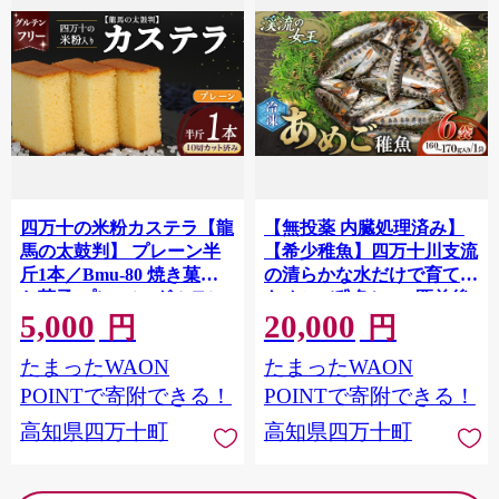
四万十の米粉カステラ【龍
【無投薬 内臓処理済み】
馬の太鼓判】 プレーン半
【希少稚魚】四万十川支流
斤1本／Bmu-80 焼き菓子
の清らかな水だけで育てた
お菓子 プレーン グルテン
あめご（稚魚）100匹前後
5,000
20,000
フリー 米粉 カステラ スイ
（約1kg）冷凍／Eay-09 お
円
円
ーツ 和菓子 米粉スイーツ
つまみ 希少 アメゴ アマゴ
たまったWAON
たまったWAON
米粉菓子
魚 あめご あまご 川魚 稚魚
POINTで寄附できる！
POINTで寄附できる！
高知県四万十町
高知県四万十町