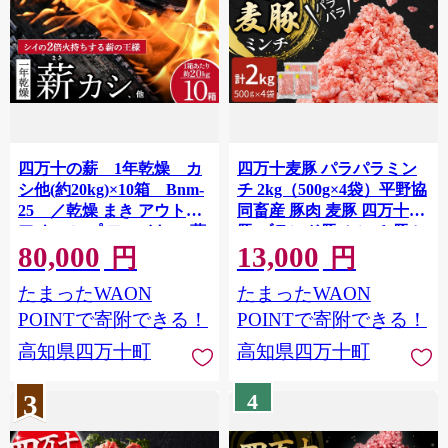
四万十の薪 1年乾燥 カ
四万十麦豚 パラパラミン
シ他(約20kg)×10箱 Bnm-
チ 2kg（500g×4袋）平野協
25 ／乾燥 まき アウトド
同畜産 豚肉 麦豚 四万十麦
ア キャンプ ファイヤー 薪
豚 ブランド豚 ミンチ 豚ミ
80,000
13,000
ストーブ焚き火 焚火 森林
ンチ 冷凍ミンチ ハンバー
円
円
林業 サウナ
グ Ahc-A22
たまったWAON
たまったWAON
POINTで寄附できる！
POINTで寄附できる！
高知県四万十町
高知県四万十町
3
4