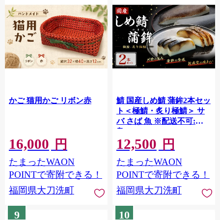
かご 猫用かご リボン赤
鯖 国産しめ鯖 蒲鉾2本セッ
ト＜極鯖・炙り極鯖＞ サ
バ さば 魚 ※配送不可:離
島
16,000
12,500
円
円
たまったWAON
たまったWAON
POINTで寄附できる！
POINTで寄附できる！
福岡県大刀洗町
福岡県大刀洗町
9
10