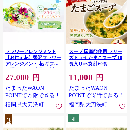
フラワーアレンジメント
スープ 国産卵使用 フリー
【お供え花】贅沢フラワー
ズドライ たまごスープ 10
アレンジメント 花 ギフト
食入り×6袋 計60食
※配送不可：沖縄、離島
27,000
11,000
円
円
たまったWAON
たまったWAON
POINTで寄附できる！
POINTで寄附できる！
福岡県大刀洗町
福岡県大刀洗町
3
4