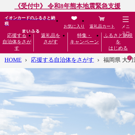
《受付中》 令和8年熊本地震緊急支援
イオンカードのふるさと納
税
お気に入り
返礼品カート
メニ
ュー
応援する
返礼品を
特集・
ふるさと納税
自治体をさが
さがす
キャンペーン
を
す
はじめる
HOME
応援する自治体をさがす
福岡県 大刀