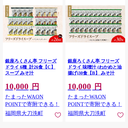
銀座ろくさん亭 フリーズ
銀座ろくさん亭 フリーズ
ドライ 6種_計26食【C】
ドライ 味噌汁 (わかめと油
スープ みそ汁
揚げ)30食【B】 みそ汁
10,000
10,000
円
円
たまったWAON
たまったWAON
POINTで寄附できる！
POINTで寄附できる！
福岡県大刀洗町
福岡県大刀洗町