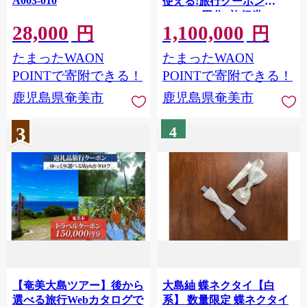
A003-010
使える!旅行クーポン
(300,000円分) 旅行券
28,000
1,100,000
A188-004
円
円
たまったWAON
たまったWAON
POINTで寄附できる！
POINTで寄附できる！
鹿児島県奄美市
鹿児島県奄美市
3
4
【奄美大島ツアー】後から
大島紬 蝶ネクタイ【白
選べる旅行Webカタログで
系】 数量限定 蝶ネクタイ