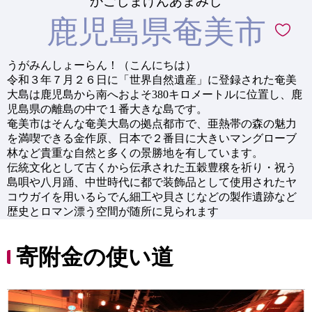
かごしまけんあまみし
鹿児島県奄美市
うがみんしょーらん！（こんにちは）
令和３年７月２６日に「世界自然遺産」に登録された奄美
大島は鹿児島から南へおよそ380キロメートルに位置し、鹿
児島県の離島の中で１番大きな島です。
奄美市はそんな奄美大島の拠点都市で、亜熱帯の森の魅力
を満喫できる金作原、日本で２番目に大きいマングローブ
林など貴重な自然と多くの景勝地を有しています。
伝統文化として古くから伝承された五穀豊穣を祈り・祝う
島唄や八月踊、中世時代に都で装飾品として使用されたヤ
コウガイを用いるらでん細工や貝さじなどの製作遺跡など
歴史とロマン漂う空間が随所に見られます
寄附金の使い道