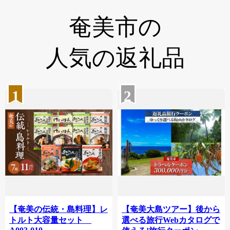
奄美市の
人気の返礼品
1
2
【奄美の伝統・島料理】レ
【奄美大島ツアー】後から
トルト大容量セット
選べる旅行Webカタログで