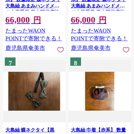
大島紬 あまみハンドメイ
大島紬 あまみハンドメイ
ド大賞受賞 日本百貨店協
ド大賞受賞 日本百貨店協
66,000
66,000
会会長賞受賞 蝶 ネクタイ
会会長賞受賞 蝶 ネクタイ
円
円
絹 シルク 金具 真鍮 メンズ
絹 シルク 金具 真鍮 メンズ
たまったWAON
たまったWAON
ファッション おしゃれ 手
ファッション おしゃれ 手
作り 小物 結婚式 新郎 演奏
作り 小物 結婚式 新郎 演奏
POINTで寄附できる！
POINTで寄附できる！
会 発表会 父の日 プレゼン
会 発表会 父の日 プレゼン
鹿児島県奄美市
鹿児島県奄美市
ト 贈答 ギフト 伝統工芸品
ト 贈答 ギフト 伝統工芸品
鹿児島 奄美 A088-008
鹿児島 奄美 A088-007
7
8
大島紬 蝶ネクタイ【黒
大島紬 巾着【赤系】 数量