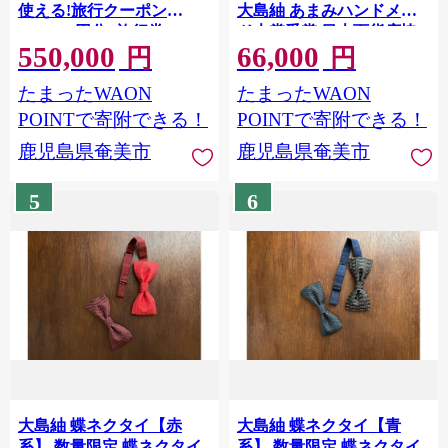
使える!旅行クーポン
大島紬 あまみハンドメイ
(150,000円分) 旅行券
ド大賞受賞 日本百貨店協
550,000
66,000
A188-003
会会長賞受賞 蝶 ネクタイ
円
円
絹 シルク 金具 真鍮 メンズ
たまったWAON
たまったWAON
ファッション おしゃれ 手
作り 小物 結婚式 新郎 演奏
POINTで寄附できる！
POINTで寄附できる！
会 発表会 父の日 プレゼン
鹿児島県奄美市
鹿児島県奄美市
ト 贈答 ギフト 伝統工芸品
鹿児島 奄美 A088-009
5
6
大島紬 蝶ネクタイ【赤
大島紬 蝶ネクタイ【青
系】 数量限定 蝶ネクタイ
系】 数量限定 蝶ネクタイ