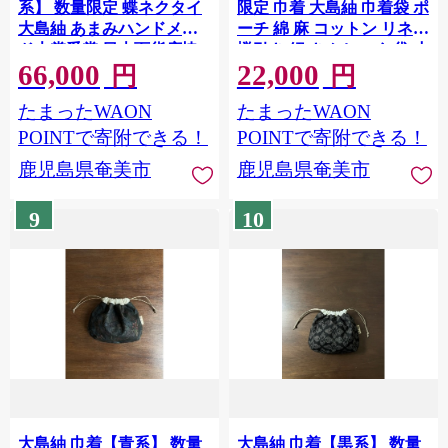
系】 数量限定 蝶ネクタイ
限定 巾着 大島紬 巾着袋 ポ
大島紬 あまみハンドメイ
ーチ 綿 麻 コットン リネン
ド大賞受賞 日本百貨店協
蝋引き 紐 きんちゃく 袋 小
66,000
22,000
会会長賞受賞 蝶 ネクタイ
物入れ メンズ レディース
円
円
絹 シルク 金具 真鍮 メンズ
ファッション 可愛い ぽっ
たまったWAON
たまったWAON
ファッション おしゃれ 手
てり かわいい おしゃれ 手
作り 小物 結婚式 新郎 演奏
作り 小物 小さい 手のひら
POINTで寄附できる！
POINTで寄附できる！
会 発表会 父の日 プレゼン
サイズ プレゼント 贈答 ギ
鹿児島県奄美市
鹿児島県奄美市
ト 贈答 ギフト 伝統工芸品
フト 伝統工芸品 鹿児島 奄
鹿児島 奄美 A088-006
美 A088-005
9
10
大島紬 巾着【青系】 数量
大島紬 巾着【黒系】 数量