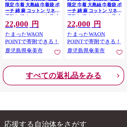
限定 巾着 大島紬 巾着袋 ポ
限定 巾着 大島紬 巾着袋 ポ
ーチ 綿 麻 コットン リネン
ーチ 綿 麻 コットン リネン
蝋引き 紐 きんちゃく 袋 小
蝋引き 紐 きんちゃく 袋 小
22,000
22,000
物入れ メンズ レディース
物入れ メンズ レディース
円
円
ファッション 可愛い ぽっ
ファッション 可愛い ぽっ
たまったWAON
たまったWAON
てり かわいい おしゃれ 手
てり かわいい おしゃれ 手
作り 小物 小さい 手のひら
作り 小物 小さい 手のひら
POINTで寄附できる！
POINTで寄附できる！
サイズ プレゼント 贈答 ギ
サイズ プレゼント 贈答 ギ
鹿児島県奄美市
鹿児島県奄美市
フト 伝統工芸品 鹿児島 奄
フト 伝統工芸品 鹿児島 奄
美 A088-004
美 A088-003
すべての返礼品をみる
応援する自治体をさがす