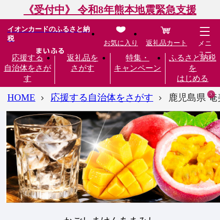
《受付中》 令和8年熊本地震緊急支援
イオンカードのふるさと納
税
お気に入り
返礼品カート
メニ
ュー
応援する
返礼品を
特集・
ふるさと納税
自治体をさが
さがす
キャンペーン
を
す
はじめる
HOME
応援する自治体をさがす
鹿児島県 奄