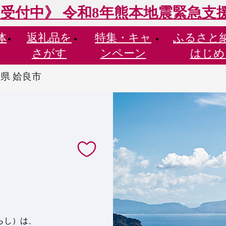
受付中》 令和8年熊本地震緊急支
体
返礼品を
特集・
キャ
ふるさと
さがす
ンペーン
はじめ
県 姶良市
らし）は、