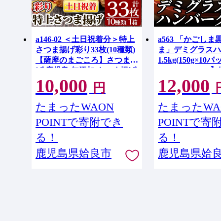
a146-02 ＜土日祝着分＞特上
a563 「かごし
さつま揚げ彩り33枚(10種類)
ま」デミグラスハ
【薩摩のまごころ】さつまあ
1.5kg(150g×10
げ 鹿児島 無添加 さつま揚げ
Food Compan
10,000
12,000
人気 チーズ天入り 練物 冷蔵
バーグ デミソース
円
ギフト 贈答用
島県産 肉 豚 豚肉
冷凍ハンバーグ 
たまったWAON
たまったWA
るだけ 湯煎 簡単
POINTで寄附でき
POINTで寄
小分け
る！
る！
鹿児島県姶良市
鹿児島県姶