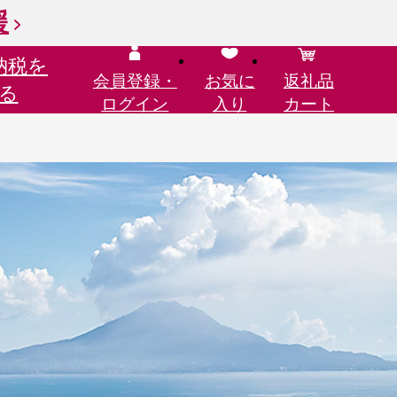
援
納税を
会員登録・
お気に
返礼品
る
ログイン
入り
カート