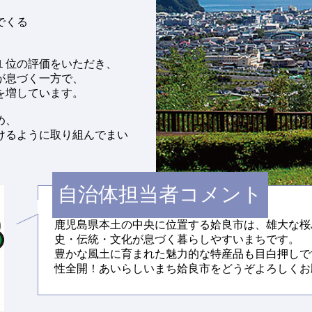
でくる
１位の評価をいただき、
が息づく一方で、
を増しています。
め、
けるように取り組んでまい
自治体担当者コメント
鹿児島県本土の中央に位置する姶良市は、雄大な桜
史・伝統・文化が息づく暮らしやすいまちです。
豊かな風土に育まれた魅力的な特産品も目白押しで
性全開！あいらしいまち姶良市をどうぞよろしくお