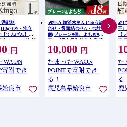
白土洗顔料
a959-A 加治木まんじゅう詰
a5
go(110g×1本・泡立
合せ・饅頭詰合せA・合計18
干し
)【てんげん】姶
個(プレーン9個、よもぎ9
【フ
密泡 もっちり泡 洗
個）【堂免堂】姶良市 和菓
産 
00
10,000
1
 洗顔フォーム きん
子 まんじゅう 饅頭 加治木饅
るか
円
円
頭 酒まんじゅう 手づくり お
ツマ
菓子 おやつ スイーツ デザー
料・
WAON
たまったWAON
た
ト お茶請け お茶菓子 郷土菓
イー
Tで寄附でき
POINTで寄附でき
P
子 セット 詰め合わせ 冷凍
る！
る
県姶良市
鹿児島県姶良市
鹿