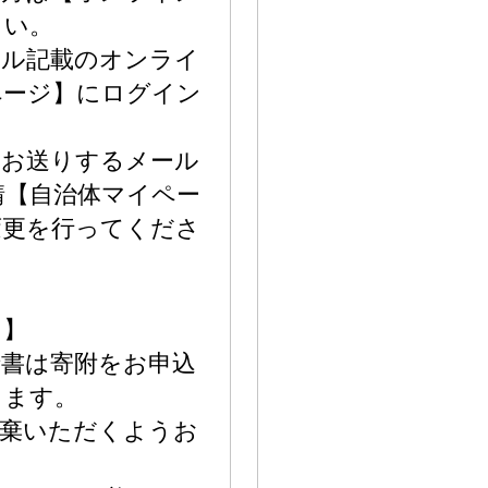
さい。
ール記載のオンライ
ページ】にログイン
りお送りするメール
請【自治体マイペー
変更を行ってくださ
て】
請書は寄附をお申込
します。
廃棄いただくようお