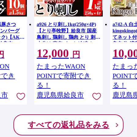
ま黒豚さつ
a926 とり刺し1kg(250g×4P)
a742-A 
ンバーグ
【とり亭牧野】姶良市 国産
kingokin
パック)【AKR
鳥刺し 鶏刺し 鶏肉 とり 刺身
てネット付
y】姶良市 ハン
小分け 真空パック 冷凍 おつ
良市 泡 濃
12,000
10,0
 国産 鹿児
まみ おかず
顔料 洗顔
円
円
 惣菜 総菜
ごきんご
おかず 温め
ON
たまったWAON
たまった
 冷凍 個包装
附でき
POINTで寄附でき
POIN
る！
る！
良市
鹿児島県姶良市
鹿児島
すべての返礼品をみる