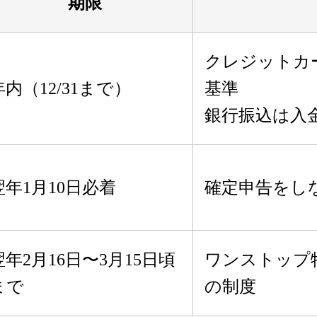
期限
クレジットカ
年内（12/31まで）
基準
銀行振込は入
翌年1月10日必着
確定申告をし
翌年2月16日〜3月15日頃
ワンストップ
まで
の制度