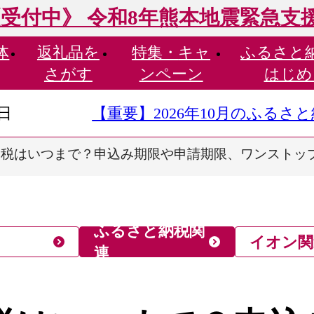
受付中》 令和8年熊本地震緊急支
体
返礼品を
特集・
キャ
ふるさと
さがす
ンペーン
はじめ
9日
【重要】2026年10月のふる
納税はいつまで？申込み期限や申請期限、ワンストッ
ふるさと納税関
イオン関
連