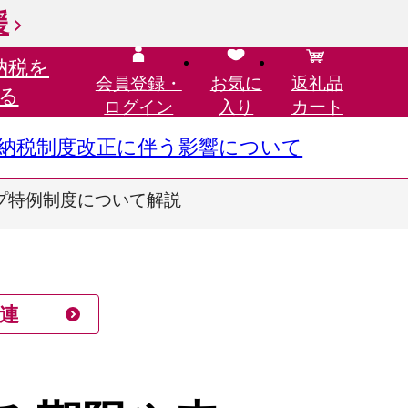
援
納税を
会員登録・
お気に
返礼品
る
ログイン
入り
カート
さと納税制度改正に伴う影響について
プ特例制度について解説
連