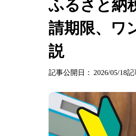
ふるさと納
請期限、ワ
説
記事公開日：
2026/05/18
記