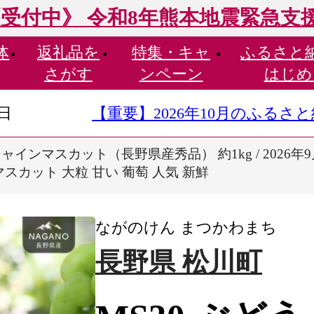
受付中》 令和8年熊本地震緊急支
体
返礼品を
特集・
キャ
ふるさと
さがす
ンペーン
はじめ
9日
【重要】2026年10月のふる
 シャインマスカット（長野県産秀品） 約1kg / 2026
マスカット 大粒 甘い 葡萄 人気 新鮮
ながのけん まつかわまち
長野県 松川町