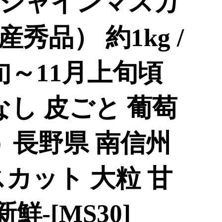
う シャインマスカ
秀品） 約1kg /
下旬～11月上旬頃
なし 皮ごと 葡萄
 長野県 南信州
カット 大粒 甘
鮮-[MS30]