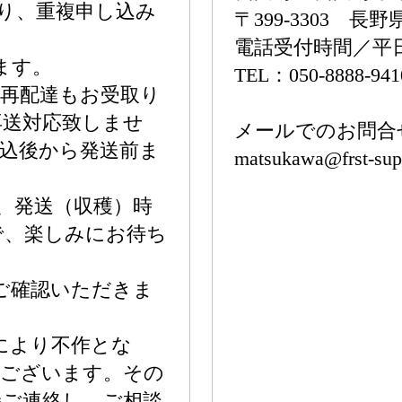
り、重複申し込み
〒399-3303 長
電話受付時間／平日9
ます。
TEL：050-8888-941
再配達もお受取り
再送対応致しませ
メールでのお問合
込後から発送前ま
matsukawa@frst-supp
、発送（収穫）時
で、楽しみにお待ち
ご確認いただきま
により不作とな
がございます。その
接ご連絡し、ご相談