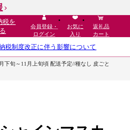
援
納税を
会員登録・
お気に
返礼品
る
ログイン
入り
カート
さと納税制度改正に伴う影響について
年9月下旬～11月上旬頃 配送予定//種なし 皮ごと