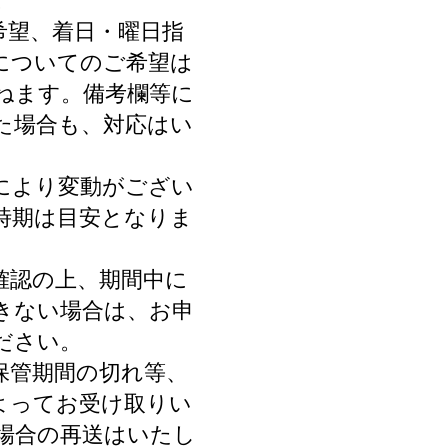
。
希望、着日・曜日指
についてのご希望は
ねます。備考欄等に
た場合も、対応はい
により変動がござい
時期は目安となりま
確認の上、期間中に
きない場合は、お申
ださい。
保管期間の切れ等、
よってお受け取りい
場合の再送はいたし