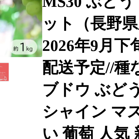
MS30 ぶど
ット（長野県産
2026年9月
配送予定//種
ブドウ ぶどう
シャイン マス
い 葡萄 人気 新