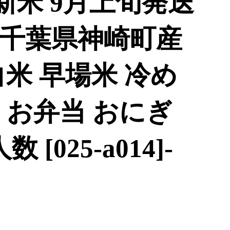
新米 9月上旬発送
g 千葉県神崎町産
米 早場米 冷め
 お弁当 おにぎ
[025-a014]-