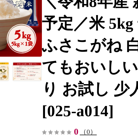
＼令和8年産 
予定／米 5k
ふさこがね 白
てもおいしい
り お試し 少人数 
[025-a014]
0
（0）