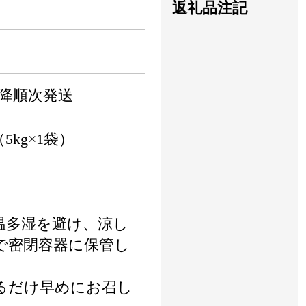
返礼品注記
以降順次発送
5kg×1袋）
温多湿を避け、涼し
で密閉容器に保管し
るだけ早めにお召し