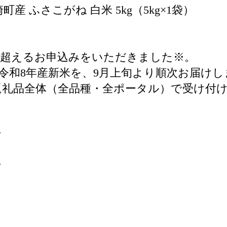
 ふさこがね 白米 5kg（5kg×1袋）
件を超えるお申込みをいただきました※。
令和8年産新米を、9月上旬より順次お届けし
お米返礼品全体（全品種・全ポータル）で受け付
方
方