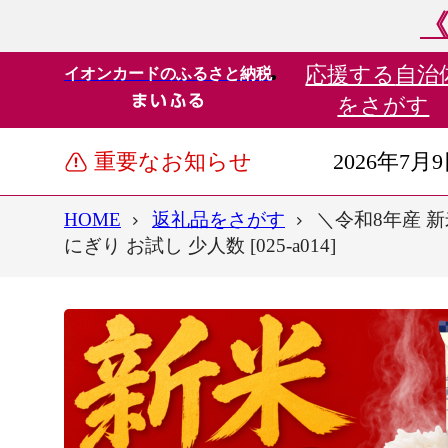
《
応援する
自治
イオンカードのふるさと納税
をさがす
重要なお知らせ
2026年7月
HOME
返礼品をさがす
＼令和8年産 新
にぎり お試し 少人数 [025-a014]