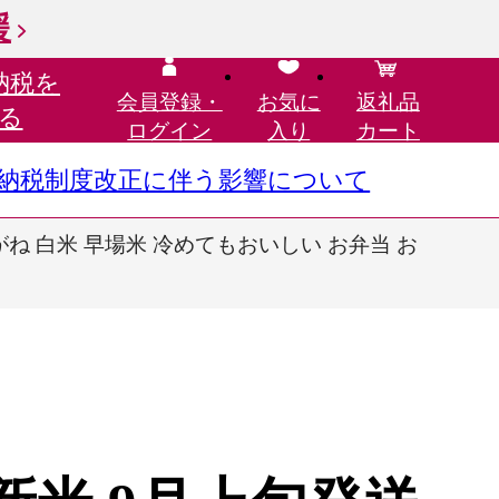
援
納税を
会員登録・
お気に
返礼品
る
ログイン
入り
カート
さと納税制度改正に伴う影響について
がね 白米 早場米 冷めてもおいしい お弁当 お