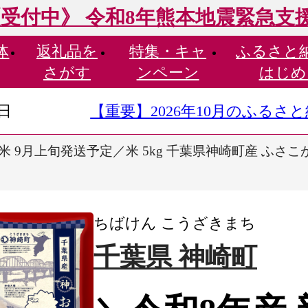
受付中》 令和8年熊本地震緊急支
体
返礼品を
特集・
キャ
ふるさと
さがす
ンペーン
はじめ
9日
【重要】2026年10月のふる
米 9月上旬発送予定／米 5kg 千葉県神崎町産 ふさこ
ちばけん こうざきまち
千葉県 神崎町