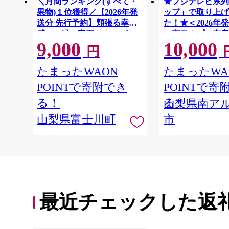
＼月間ランキング(すべて・
★フジテレビ系列
果物)１位獲得／【2026年発
ップ」で取り上げ
送分 先行予約】頬張る幸福
た！★＜2026年
感 〜緑の宝石・ シャイン
＞南アルプス市産
9,000
10,000
マスカット 〜 １ｋｇ以上
スカット1.2kg以
円
（２〜３房） フルーツ 山梨
房） クール便発
ALPAG007
県産 果物 くだもの シャイン
たまったWAON
たまったWA
マスカット ぶどう ブドウ 葡
POINTで寄附でき
POINTで寄
萄 大粒 種なし 先行予約 富士
川町 10000円 一万円 9000円
る！
る！
山梨県南ア
九千円
山梨県富士川町
市
最近チェックした返