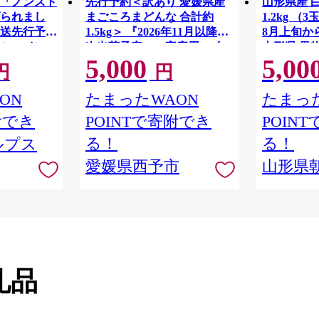
「ノンスト
先行予約＜訳あり 愛媛県産
山形県産 
られまし
まごころまどんな 合計約
1.2kg （
発送先行予約
1.5kg＞ 『2026年11月以降順
8月上旬か
シャインマ
次出荷予定』ご家庭用 ご自
山形県 果物
5,000
5,00
上（2～3
宅用 紅まどんな マドンナ お
もも 夏 送
円
円
送
試し わけあり 果物 柑橘 フル
ーツ 高級 国産 濃厚 果汁 産
ON
たまったWAON
たまった
地直送 ミヤモトオレンジガ
附でき
POINTで寄附でき
POIN
ーデン 愛媛県 西予市【常
温】
る！
る！
ルプス
愛媛県西予市
山形県
礼品