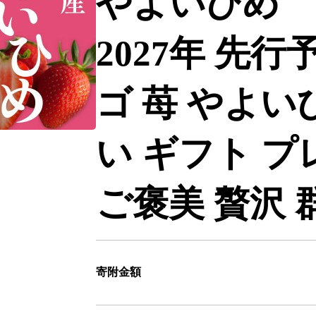
やよいひめ 2
2027年 先行
ゴ 苺 やよい
い ギフト プ
ご褒美 贅沢 
寄附金額