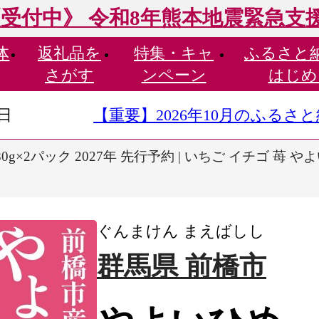
受付中》 令和8年熊本地震緊急支
体
返礼品を
特集・
キャ
ふるさと
さがす
ンペーン
はじめ
9日
【重要】2026年10月のふる
0g×2パック 2027年 先行予約 | いちご イチゴ 苺 
ぐんまけん まえばしし
群馬県 前橋市