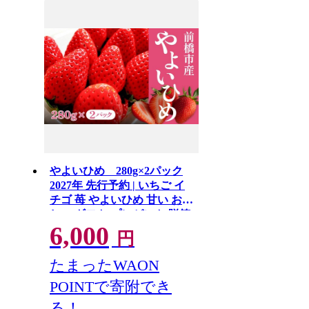
やよいひめ 280g×2パック
2027年 先行予約 | いちご イ
チゴ 苺 やよいひめ 甘い おい
しい ギフト プレゼント 贈答
6,000
用 ご褒美 贅沢 群馬県 前橋市
円
たまったWAON
POINTで寄附でき
る！