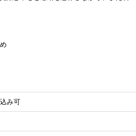
ため
申込み可