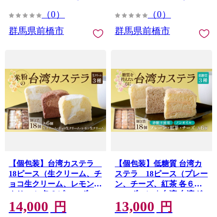
便利 おやつ 軽食 ギフト 贈
チーズ 冷凍 手軽 簡単 便利
（0）
（0）
り物 プレゼント 天香 テン
おやつ 軽食 ギフト 贈り物
シャン 群馬県 前橋市
プレゼント 天香 テンシャ
群馬県前橋市
群馬県前橋市
ン 群馬県 前橋市
【個包装】台湾カステラ
【個包装】低糖質 台湾カ
18ピース（生クリーム、チ
ステラ 18ピース（プレー
ョコ生クリーム、レモン生
ン、チーズ、紅茶 各６ピ
クリーム 各６ピースず
ースずつ）｜台湾 台湾グ
14,000
13,000
つ）グルテンフリー｜台湾
ルメ 本場の味 グルメ 手作
円
円
台湾グルメ 本場の味 グル
り カステラ 台湾カステラ