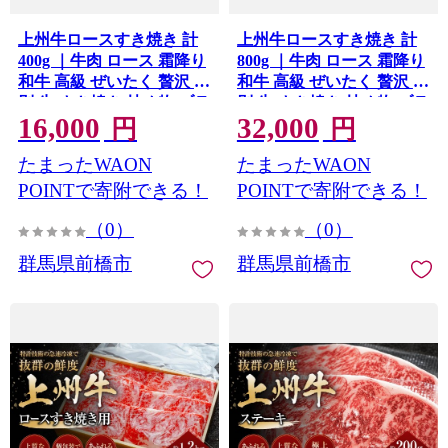
上州牛ロースすき焼き 計
上州牛ロースすき焼き 計
400g ｜牛肉 ロース 霜降り
800g ｜牛肉 ロース 霜降り
和牛 高級 ぜいたく 贅沢 特
和牛 高級 ぜいたく 贅沢 特
別 牛 すき焼き 炒め物 ブラ
別 牛 すき焼き 炒め物 ブラ
16,000
32,000
ンド牛 上州牛 使いやすい
ンド牛 上州牛 使いやすい
円
円
便利 長期保存 冷凍 ストッ
便利 長期保存 冷凍 ストッ
たまったWAON
たまったWAON
ク 群馬県 前橋市
ク 群馬県 前橋市
POINTで寄附できる！
POINTで寄附できる！
（0）
（0）
群馬県前橋市
群馬県前橋市