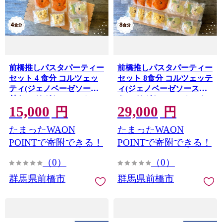
前橋推しパスタパーティー
前橋推しパスタパーティー
セット 4 食分 コルツェッ
セット 8食分 コルツェッテ
ティ(ジェノベーゼソース
ィ(ジェノベーゼソース付
付き)、リガトーニ、ミー
き)、リガトーニ、ミート
15,000
29,000
トソース｜生パスタ パス
ソース｜生パスタ パスタ
円
円
タ 簡単 本格 コルツェッテ
簡単 本格 コルツェッティ
たまったWAON
たまったWAON
ィ リガトーニ ジェノベー
リガトーニ ジェノベーゼ
ゼ ミートソース ソース 小
ミートソース ソース 小麦
POINTで寄附できる！
POINTで寄附できる！
麦 美味しい おいしい 楽し
美味しい おいしい 楽しい
（0）
（0）
い おうちごはん 簡単ご飯
おうちごはん 簡単ご飯 コ
コナリエ 群馬県 前橋市
ナリエ 群馬県 前橋市
群馬県前橋市
群馬県前橋市