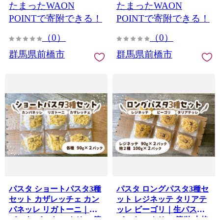
たまったWAON
たまったWAON
料理 家庭用 美味しい おつ
イーツ 甘味 おやつ プレゼ
まみ 柔らか とろける ごは
ント 贈答用 ギフト 群馬県
POINTで寄附できる！
POINTで寄附できる！
ん 群馬県 前橋市
前橋市
（0）
（0）
群馬県前橋市
群馬県前橋市
パスタ ショートパスタ3種
パスタ ロングパスタ3種セ
セット カザレッチェ カン
ット レジネッテ タリアテ
パネッレ リガトーニ｜生
ッレ ビーゴリ｜生パスタ
パスタ パスタ コナリエ 簡
パスタ コナリエ 簡単 本格