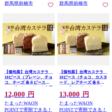
群馬県前橋市
群馬県前橋市
【個包装】台湾カステラ
【個包装】台湾カステラ
18ピース（プレーン、チョ
18ピース（チョコ、カスタ
コ、チーズ 各６ピースず
ード、レアチーズ 各６ピ
つ）グルテンフリー｜台湾
ースずつ）グルテンフリー
12,000
13,000
台湾グルメ 本場の味 グル
｜台湾 台湾グルメ 本場の
円
円
メ 手作り カステラ 台湾カ
味 グルメ 手作り カステラ
たまったWAON
たまったWAON
ステラ 甘い 美味しい チョ
台湾カステラ 甘い 美味し
コ チーズ 冷凍 手軽 簡単
い チョコ カスタード レア
POINTで寄附できる！
POINTで寄附できる！