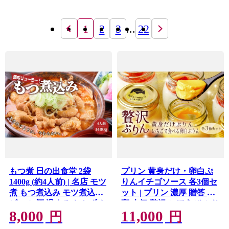
1
2
3
...
22
もつ煮 日の出食堂 2袋
プリン 黄身だけ・卵白ぷ
1400g (約4人前) | 名店 モツ
りんイチゴソース 各3個セ
煮 もつ煮込み モツ煮込み
ット | プリン 濃厚 贈答 最
ビール 酒 温まる おかず お
高 人気 贅沢 ごほうび ぷり
8,000
11,000
つまみ つまみ 惣菜 国産 豚
ん 濃厚 黄身だけ 卵白 苺
円
円
豚肉 冷蔵 グルメ 簡単 手軽
いちご イチゴ たまご 卵 ス