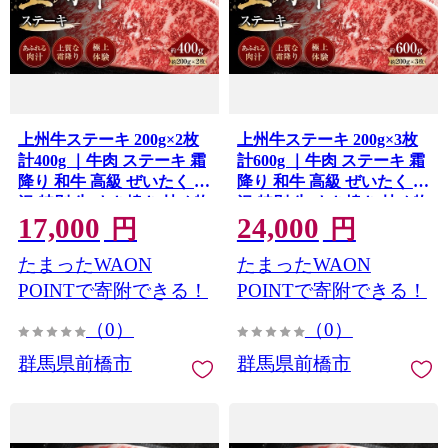
上州牛ステーキ 200g×2枚
上州牛ステーキ 200g×3枚
計400g ｜牛肉 ステーキ 霜
計600g ｜牛肉 ステーキ 霜
降り 和牛 高級 ぜいたく 贅
降り 和牛 高級 ぜいたく 贅
沢 特別 牛 すき焼き 炒め物
沢 特別 牛 すき焼き 炒め物
17,000
24,000
ブランド牛 上州牛 使いや
ブランド牛 上州牛 使いや
円
円
すい 便利 長期保存 冷凍 ス
すい 便利 長期保存 冷凍 ス
たまったWAON
たまったWAON
トック 群馬県 前橋市
トック 群馬県 前橋市
POINTで寄附できる！
POINTで寄附できる！
（0）
（0）
群馬県前橋市
群馬県前橋市