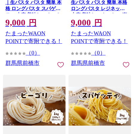
｜生パスタ パスタ 簡単 本
生パスタ パスタ 簡単 本格
格 ロングパスタ スパゲッ
ロングパスタ レジネッテ
ティ 小麦 美味しい おいし
小麦 美味しい おいしい 楽
9,000
9,000
い 楽しい おうちごはん 簡
しい おうちごはん 簡単ご
円
円
単ご飯 コナリエ 群馬県 前
飯 コナリエ 群馬県 前橋市
たまったWAON
たまったWAON
橋市
POINTで寄附できる！
POINTで寄附できる！
（0）
（0）
群馬県前橋市
群馬県前橋市