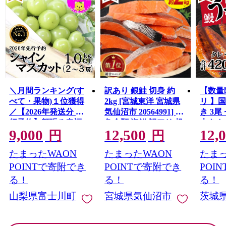
＼月間ランキング(す
訳あり 銀鮭 切身 約
【数量
べて・果物)１位獲得
2kg [宮城東洋 宮城県
リ 】
／【2026年発送分 先
気仙沼市 20564991] 鮭
き 3尾 
行予約】頬張る幸福
魚介類 海鮮 訳アリ 規
大きさ
9,000
12,500
12,
感 〜緑の宝石・ シ
格外 不揃い さけ サケ
レ・山
円
円
ャインマスカット 〜
鮭切身 シャケ 切り身
鰻 ふ
たまったWAON
たまったWAON
たまっ
１ｋｇ以上（２〜３
冷凍 家庭用 おかず 弁
な重 
房） フルーツ 山梨県
当 支援 サーモン 銀鮭
茨城 
POINTで寄附でき
POINTで寄附でき
POI
産 果物 くだもの シャ
切り身 魚 わけあり
と納税 冷
る！
る！
る！
イン マスカット ぶど
山梨県富士川町
宮城県気仙沼市
茨城
う ブドウ 葡萄 大粒 種
なし 先行予約 富士川
町 10000円 一万円