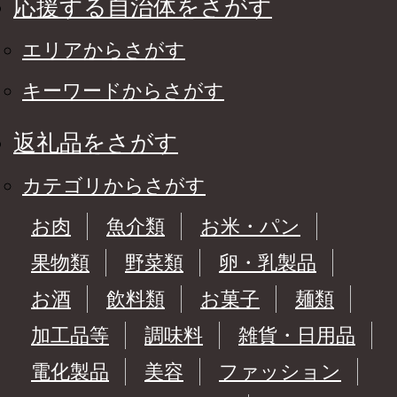
応援する自治体をさがす
エリアからさがす
キーワードからさがす
返礼品をさがす
カテゴリからさがす
お肉
魚介類
お米・パン
果物類
野菜類
卵・乳製品
お酒
飲料類
お菓子
麺類
加工品等
調味料
雑貨・日用品
電化製品
美容
ファッション