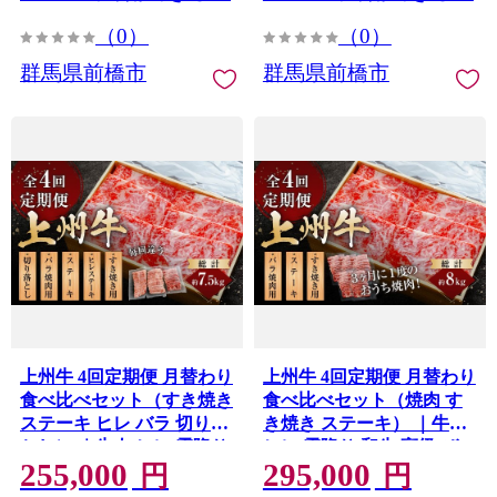
使いやすい 便利 長期保存
馬県 前橋市
（0）
（0）
冷凍 ストック 群馬県 前橋
市
群馬県前橋市
群馬県前橋市
上州牛 4回定期便 月替わり
上州牛 4回定期便 月替わり
食べ比べセット（すき焼き
食べ比べセット（焼肉 す
ステーキ ヒレ バラ 切り落
き焼き ステーキ） ｜牛肉
とし） ｜牛肉 ヒレ 霜降り
ヒレ 霜降り 和牛 高級 ぜい
255,000
295,000
和牛 高級 ぜいたく 贅沢 特
たく 贅沢 特別 牛 すき焼き
円
円
別 牛 すき焼き ステーキ 炒
ステーキ 炒め物 ブランド