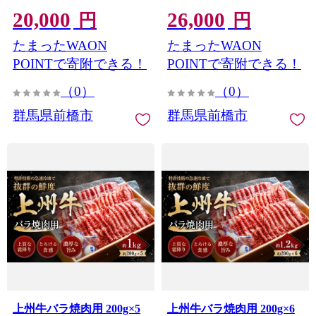
贅沢 特別 牛 焼肉 炒め物
贅沢 特別 牛 焼肉 炒め物
20,000
26,000
ブランド牛 上州牛 使いや
ブランド牛 上州牛 使いや
円
円
すい 便利 長期保存 冷凍 ス
すい 便利 長期保存 冷凍 ス
たまったWAON
たまったWAON
トック 群馬県 前橋市
トック 群馬県 前橋市
POINTで寄附できる！
POINTで寄附できる！
（0）
（0）
群馬県前橋市
群馬県前橋市
上州牛バラ焼肉用 200g×5
上州牛バラ焼肉用 200g×6