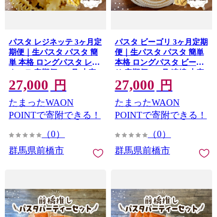
パスタ レジネッテ 3ヶ月定
パスタ ビーゴリ 3ヶ月定期
期便｜生パスタ パスタ 簡
便｜生パスタ パスタ 簡単
単 本格 ロングパスタ レジ
本格 ロングパスタ ビーゴ
ネッテ 定期便 3ヶ月 小麦
リ 定期便 3ヶ月 連続 小麦
27,000
27,000
美味しい おいしい 楽しい
美味しい おいしい 楽しい
円
円
おうちごはん 簡単ご飯 コ
おうちごはん 簡単ご飯 コ
たまったWAON
たまったWAON
ナリエ 群馬県 前橋市
ナリエ 群馬県 前橋市
POINTで寄附できる！
POINTで寄附できる！
（0）
（0）
群馬県前橋市
群馬県前橋市