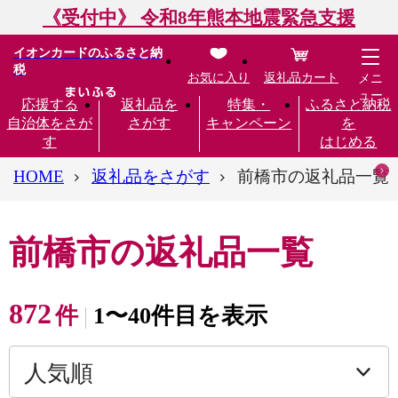
《受付中》 令和8年熊本地震緊急支援
イオンカードのふるさと納
税
お気に入り
返礼品カート
メニ
ュー
応援する
返礼品を
特集・
ふるさと納税
自治体をさが
さがす
キャンペーン
を
す
はじめる
HOME
返礼品をさがす
前橋市の返礼品一覧
前橋市の返礼品一覧
872
件
1〜40件目を表示