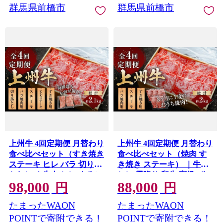
群馬県前橋市
群馬県前橋市
上州牛 4回定期便 月替わり
上州牛 4回定期便 月替わり
食べ比べセット（すき焼き
食べ比べセット（焼肉 す
ステーキ ヒレ バラ 切り落
き焼き ステーキ） ｜牛肉
とし） ｜牛肉 ヒレ まるご
ヒレ 霜降り 和牛 高級 ぜい
98,000
88,000
と 霜降り 和牛 高級 ぜいた
たく 贅沢 特別 牛 すき焼き
円
円
く 贅沢 特別 牛 すき焼き
ステーキ 炒め物 ブランド
たまったWAON
たまったWAON
ステーキ バラ 切り落とし
牛 上州牛 使いやすい 便利
炒め物 ブランド牛 上州牛
長期保存 冷凍 ストック 群
POINTで寄附できる！
POINTで寄附できる！