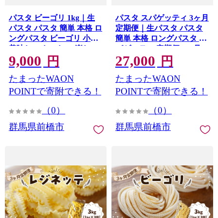
パスタ ビーゴリ 1kg｜生
パスタ スパゲッティ 3ヶ月
パスタ パスタ 簡単 本格 ロ
定期便｜生パスタ パスタ
ングパスタ ビーゴリ 小麦
簡単 本格 ロングパスタ ス
美味しい おいしい 楽しい
パゲッティ 定期便 3ヶ月
9,000
27,000
おうちごはん 簡単ご飯 コ
連続 小麦 美味しい おいし
円
円
ナリエ 群馬県 前橋市
い 楽しい おうちごはん 簡
たまったWAON
たまったWAON
単ご飯 コナリエ 群馬県 前
橋市
POINTで寄附できる！
POINTで寄附できる！
（0）
（0）
群馬県前橋市
群馬県前橋市