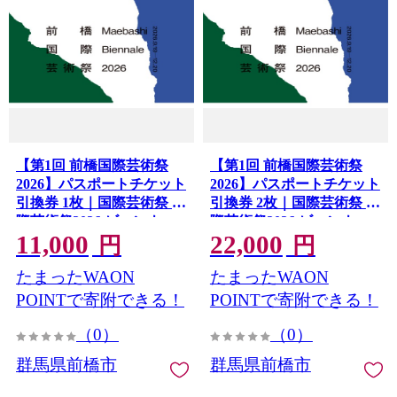
【第1回 前橋国際芸術祭
【第1回 前橋国際芸術祭
2026】パスポートチケット
2026】パスポートチケット
引換券 1枚｜国際芸術祭 国
引換券 2枚｜国際芸術祭 国
際芸術祭2026 ビエンナー
際芸術祭2026 ビエンナー
11,000
22,000
レ 芸術祭 アート アートイ
レ 芸術祭 アート アートイ
円
円
ベント ふるさと納税 芸術
ベント ふるさと納税 芸術
たまったWAON
たまったWAON
祭支援 地域文化支援 文化
祭支援 地域文化支援 文化
芸術 現代アート 建築デザ
芸術 現代アート 建築デザ
POINTで寄附できる！
POINTで寄附できる！
イン 群馬県 前橋市
イン 群馬県 前橋市
（0）
（0）
群馬県前橋市
群馬県前橋市