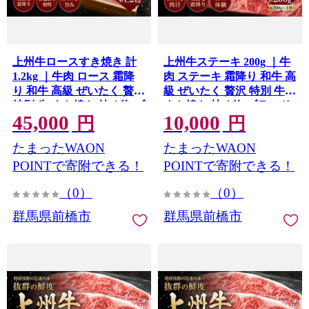
上州牛ロースすき焼き 計
上州牛ステーキ 200g ｜牛
1.2kg ｜牛肉 ロース 霜降
肉 ステーキ 霜降り 和牛 高
り 和牛 高級 ぜいたく 贅沢
級 ぜいたく 贅沢 特別 牛
特別 牛 すき焼き 炒め物 ブ
すき焼き 炒め物 ブランド
45,000
10,000
ランド牛 上州牛 使いやす
牛 上州牛 使いやすい 便利
円
円
い 便利 長期保存 冷凍 スト
長期保存 冷凍 ストック 群
たまったWAON
たまったWAON
ック 群馬県 前橋市
馬県 前橋市
POINTで寄附できる！
POINTで寄附できる！
（0）
（0）
群馬県前橋市
群馬県前橋市