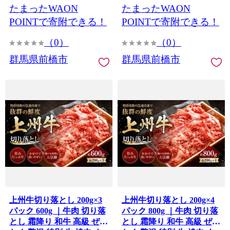
たまったWAON
たまったWAON
め物 ブランド牛 上州牛 使
牛 上州牛 使いやすい 便利
いやすい 便利 長期保存 冷
長期保存 冷凍 ストック 群
POINTで寄附できる！
POINTで寄附できる！
凍 ストック 群馬県 前橋市
馬県 前橋市
（0）
（0）
群馬県前橋市
群馬県前橋市
上州牛切り落とし 200g×3
上州牛切り落とし 200g×4
パック 600g ｜牛肉 切り落
パック 800g ｜牛肉 切り落
とし 霜降り 和牛 高級 ぜい
とし 霜降り 和牛 高級 ぜい