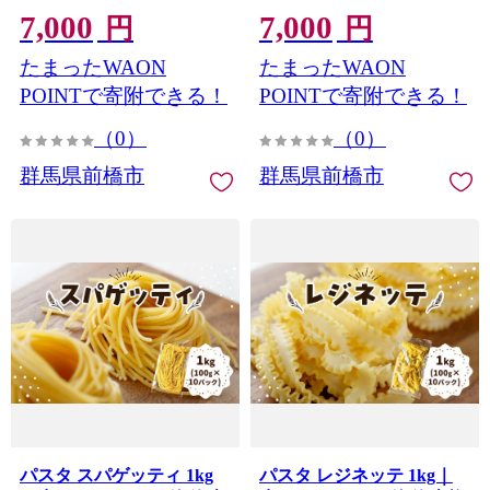
7,000
7,000
単 本格 ショートパスタ カ
ロングパスタ レジネッテ
円
円
ザレッチェ カンパネッレ
タリアテッレ ビーゴリ 小
たまったWAON
たまったWAON
リガトーニ 小麦 珍しい め
麦 珍しい めずらしい おい
ずらしい おいしい 楽しい
しい 楽しい おうちごはん
POINTで寄附できる！
POINTで寄附できる！
おうちごはん 簡単ご飯 コ
簡単ご飯 コナリエ 群馬県
（0）
（0）
ナリエ 群馬県 前橋市
前橋市
群馬県前橋市
群馬県前橋市
パスタ スパゲッティ 1kg
パスタ レジネッテ 1kg｜