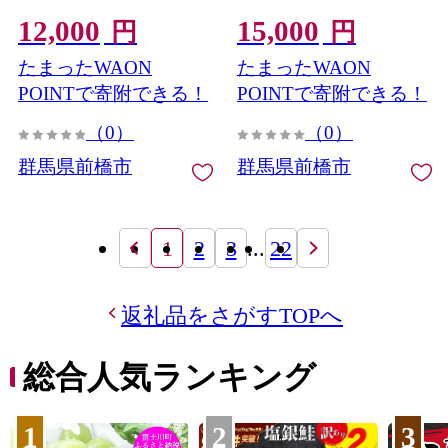
たく 贅沢 特別 牛 焼肉 す
たく 贅沢 特別 牛 焼肉 す
12,000
15,000
き焼き 牛丼 炒め物 ブラン
き焼き 牛丼 炒め物 ブラン
円
円
ド牛 上州牛 使いやすい 便
ド牛 上州牛 使いやすい 便
たまったWAON
たまったWAON
利 長期保存 冷凍 ストック
利 長期保存 冷凍 ストック
群馬県 前橋市
群馬県 前橋市
POINTで寄附できる！
POINTで寄附できる！
（0）
（0）
群馬県前橋市
群馬県前橋市
1
2
3
...
22
返礼品をさがすTOPへ
総合人気ランキング
1
2
3