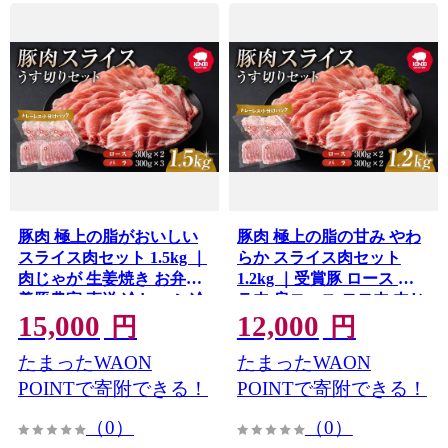
豚肉 極上の脂がおいしい
豚肉 極上の脂の甘み やわ
スライス肉セット 1.5kg ｜
らか スライス肉セット
肉じゃが 生姜焼き お弁当
1.2kg ｜受賞豚 ロース バ
養豚農家 直送 冷しゃぶ 冷
ラ肉 肩ロース モモ肉 肉じ
15,000
12,000
凍 しゃぶしゃぶ 小分け お
ゃが 生姜焼き お弁当 養豚
円
円
かず 生姜焼き 無添加 安全
農家 直送 冷しゃぶ 冷凍 し
たまったWAON
たまったWAON
安心 子ども 食べ比べ 個包
ゃぶしゃぶ 小分け おかず
装 アウトドア キャンプ 贈
無添加 安全 安心 子ども 食
POINTで寄附できる！
POINTで寄附できる！
答 BBQ 焼肉 子ども お歳
べ比べ 個包装 贈答 焼肉 群
（0）
（0）
暮 つまみ パーティー 群馬
馬県 前橋市
県 前橋市