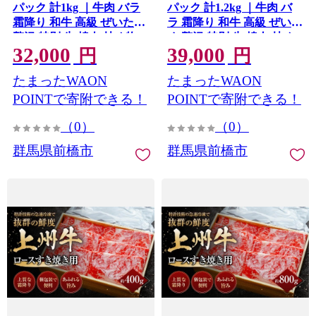
パック 計1kg ｜牛肉 バラ
パック 計1.2kg ｜牛肉 バ
霜降り 和牛 高級 ぜいたく
ラ 霜降り 和牛 高級 ぜいた
贅沢 特別 牛 焼肉 炒め物
く 贅沢 特別 牛 焼肉 炒め
32,000
39,000
ブランド牛 上州牛 使いや
物 ブランド牛 上州牛 使い
円
円
すい 便利 長期保存 冷凍 ス
やすい 便利 長期保存 冷凍
たまったWAON
たまったWAON
トック 群馬県 前橋市
ストック 群馬県 前橋市
POINTで寄附できる！
POINTで寄附できる！
（0）
（0）
群馬県前橋市
群馬県前橋市