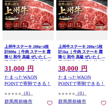
上州牛ステーキ 200g×4枚
上州牛ステーキ 200g×5枚
計800g ｜牛肉 ステーキ 霜
計1kg ｜牛肉 ステーキ 霜
降り 和牛 高級 ぜいたく 贅
降り 和牛 高級 ぜいたく 贅
沢 特別 牛 すき焼き 炒め物
沢 特別 牛 すき焼き 炒め物
31,000
38,000
ブランド牛 上州牛 使いや
ブランド牛 上州牛 使いや
円
円
すい 便利 長期保存 冷凍 ス
すい 便利 長期保存 冷凍 ス
たまったWAON
たまったWAON
トック 群馬県 前橋市
トック 群馬県 前橋市
POINTで寄附できる！
POINTで寄附できる！
（0）
（0）
群馬県前橋市
群馬県前橋市