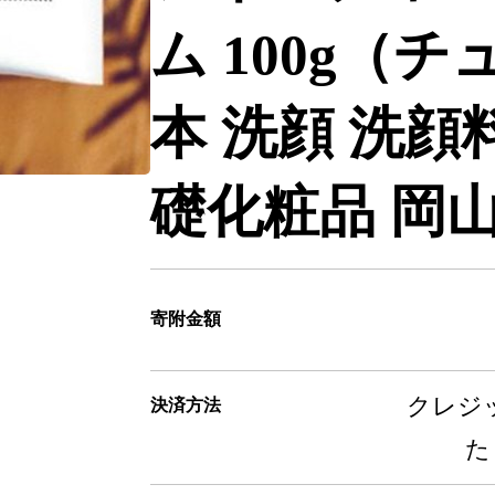
ム 100g（
本 洗顔 洗顔
礎化粧品 岡
寄附金額
クレジッ
決済方法
た