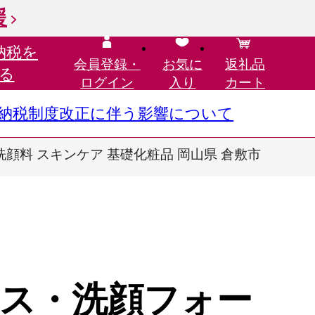
援
納税を
会員登録・
お気に
返礼品
る
ログイン
入り
カート
さと納税制度改正に伴う影響について
洗顔料 スキンケア 基礎化粧品 岡山県 倉敷市
ス・洗顔フォー