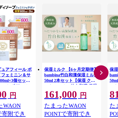
ピュアフィール ボ
保湿ミルク 【6ヶ月定期便】
保湿
 フェミニン＆サ
bambina竹白和漢保湿ミルク
ba
00ml×3個セット
50ml 2本セット【保湿 クリ
50
ィール ボディソー
ーム bambina 竹白和漢 保湿
ーム
00
161,000
8
ティケア 美容 ミド
ミルク 50ml 高保湿 潤い し
ミル
円
円
ェミニン＆サボン
わ ハリ アトピー 保湿 無香料
わ 
体 さっぱり 群馬県
無添加 竹炭 硫黄 ケイ素 シリ
無添
WAON
たまったWAON
た
群馬県板倉町
カ ミネラル ナチュラル 和漢
カ 
Tで寄附でき
POINTで寄附でき
P
ヨモギ 桑の葉 ナツメ 甘草 オ
ヨモ