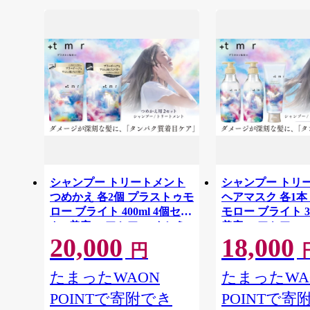
シャンプー トリートメント
シャンプー トリ
つめかえ 各2個 プラストゥモ
ヘアマスク 各1本
ロー ブライト 400ml 4個セッ
モロー ブライト 3
ト | 美容 ヘアケア つめかえ
美容 ヘアケア つ
20,000
18,000
詰め替え ブリーチ 口コミ 香
替え ブリーチ 口
円
り リピート ランキング ロン
ピート ランキング
グ ストレート サラサラ 洗い
トレート サラサ
たまったWAON
たまったWA
上がり パサつき カラー 髪 保
り パサつき カラー
POINTで寄附でき
POINTで寄
湿 ダメージ タンパク質 艶 リ
ダメージ タンパク