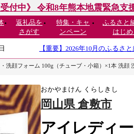
受付中》 令和8年熊本地震緊急支
体
返礼品を
特集・
キャ
ふるさと
さがす
ンペーン
はじめ
9日
【重要】2026年10月のふる
洗顔フォーム 100g（チューブ・小箱）×1本 洗顔 
おかやまけん くらしきし
岡山県 倉敷市
アイレディー