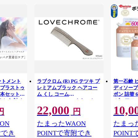
ートメント
ラブクロム (R) PG テツキ プ
第一石鹸 
 プラストゥ
レミアムブラック ヘアコー
ディソープ
本セット |
ム くし コーム
ボン 詰替 6
めかえ 詰め
LOVECHROME さらつや ヘ
[ピュアフ
22,000
10,0
コミ 香り リ
アケア 駒ヶ根市[№5659-
プ ビュー
円
円
1415]
 ロング ス
ル世代 フ
ラ 洗い上が
からだ 身
ON
たまったWAON
たまった
 髪 保湿
板倉町] 
附でき
POINTで寄附でき
POIN
質 艶 リペ