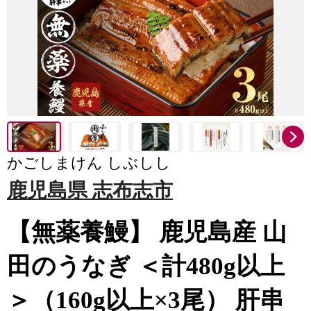
かごしまけん しぶしし
鹿児島県 志布志市
【無薬養鰻】 鹿児島産 山
田のうなぎ ＜計480g以上
＞（160g以上×3尾） 肝串