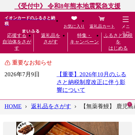
《受付中》 令和8年熊本地震緊急支援
イオンカードのふるさと納
税
お気に入り
返礼品カート
メニ
ュー
応援する
返礼品を
特集・
ふるさと納税
自治体をさが
さがす
キャンペーン
を
す
はじめる
重要なお知らせ
2026年7月9日
【重要】2026年10月のふる
さと納税制度改正に伴う影
響について
HOME
返礼品をさがす
【無薬養鰻】 鹿児島産 