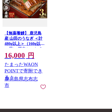
【無薬養鰻】 鹿児島
産 山田のうなぎ ＜計
480g以上＞（160g以上
×3尾） 肝串セット う
16,000
なぎ 鰻 ウナギ 無薬 養
円
鰻 無投薬 3尾 国産 九
たまったWAON
州産 蒲焼き かばやき
冷凍 うな重 ひつまぶ
POINTで寄附でき
し タレ 山椒 【ポータ
る！
鹿児島県志布志
ル限定】 a6-062-km
市