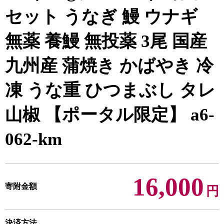
セット うなぎ 鰻 ウナギ
無薬 養鰻 無投薬 3尾 国産
九州産 蒲焼き かばやき 冷
凍 うな重 ひつまぶし タレ
山椒 【ポータル限定】 a6-
062-km
16,000
寄附金額
円
決済方法