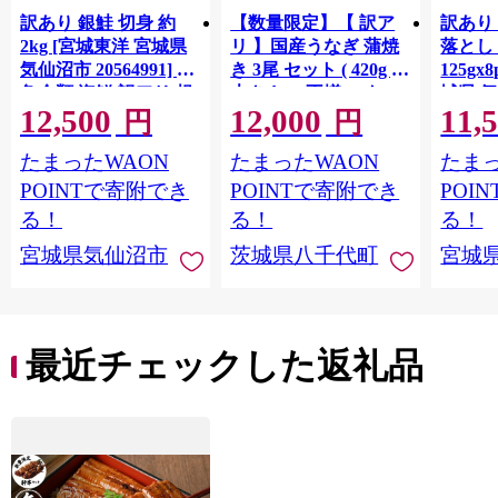
訳あり 銀鮭 切身 約
【数量限定】【 訳ア
訳あり
2kg [宮城東洋 宮城県
リ 】国産うなぎ 蒲焼
落とし 
気仙沼市 20564991] 鮭
き 3尾 セット ( 420g )
125gx
魚介類 海鮮 訳アリ 規
大きさ の不揃い タ
城県 
12,500
12,000
11,
格外 不揃い さけ サケ
レ・山椒付き ウナギ
20564
円
円
鮭切身 シャケ 切り身
鰻 ふぞろい 不揃い う
お刺し
たまったWAON
たまったWAON
たまっ
冷凍 家庭用 おかず 弁
な重 ひつまぶし 人気
生 生
当 支援 サーモン 銀鮭
茨城 八千代町 ふるさ
鮭 銀鮭
POINTで寄附でき
POINTで寄附でき
POI
切り身 魚 わけあり
と納税 冷凍 [SF951ya]
介
る！
る！
る！
宮城県気仙沼市
茨城県八千代町
宮城
最近チェックした返礼品