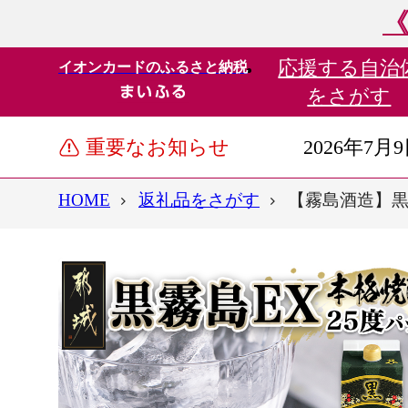
《
応援する
自治
イオンカードのふるさと納税
をさがす
重要なお知らせ
2026年7月
HOME
返礼品をさがす
【霧島酒造】黒霧