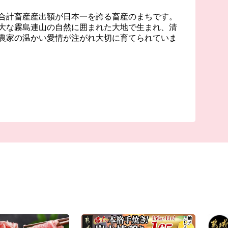
合計畜産産出額が日本一を誇る畜産のまちです。
大な霧島連山の自然に囲まれた大地で生まれ、清
農家の温かい愛情が注がれ大切に育てられていま
もと、きめ細やかな霜降りと色艶の良い柔らかい
こだわりぬいた飼料を与え、多くのブランド豚が
に合わせて独自の飼料や飼育方法で生産されてい
誇る焼酎は、霧島山麓で育つサツマイモや地下深
な水などを原料に作られ、全国の愛飲家に愛され
元の味わい深い個性的な焼酎はたくさんの人たち
都城市の応援をどうぞよろしくお願いいたしま