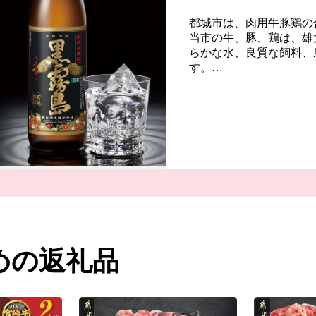
都城市は、肉用牛豚鶏の
当市の牛、豚、鶏は、雄
らかな水、良質な飼料、
す。
牛肉は、生産者の努力の
肉質が特徴です。
豚肉は、養豚農家各々が
確立されています。
鶏肉は、それぞれの銘柄
ます。
また、日本一の出荷額を
くからくみ上げた清らか
ています。市内４つの蔵
を魅了し続けています。
ふるさと納税を通じて、
めの返礼品
す。