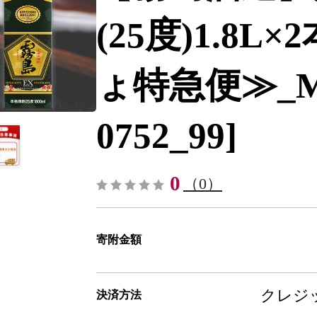
(25度)1.8
ょ特急便≫_MJ-
0752_99]
0
（0）
寄附金額
クレジッ
決済方法