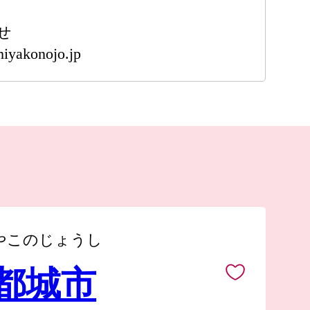
せ
iyakonojo.jp
やこのじょうし
 都城市