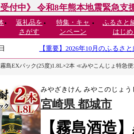
受付中》 令和8年熊本地震緊急支
体
返礼品を
特集・
キャ
ふるさと
さがす
ンペーン
はじめ
9日
【重要】2026年10月のふる
島EXパック(25度)1.8L×2本 ≪みやこんじょ特急便≫_
みやざきけん みやこのじょう
宮崎県 都城市
【霧島酒造】