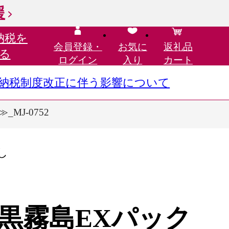
援
納税を
会員登録・
お気に
返礼品
る
ログイン
入り
カート
さと納税制度改正に伴う影響について
MJ-0752
し
黒霧島EXパック