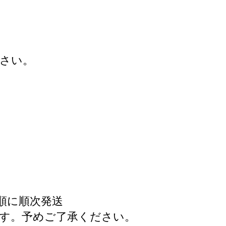
さい。
）
込順に順次発送
ます。予めご了承ください。