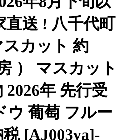
2026年8月下旬以
家直送 ! 八千代町
マスカット 約
～3房 ） マスカット
2026年 先行受
ドウ 葡萄 フルー
[AJ003ya]-