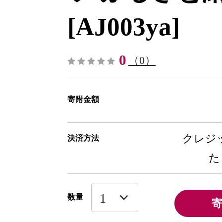
[AJ003ya]
0
（0）
寄附金額
クレジッ
決済方法
た
数量