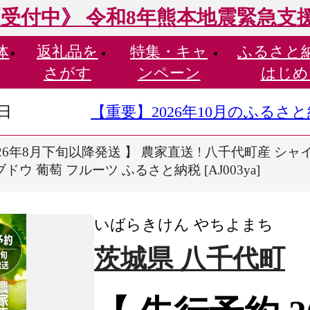
受付中》 令和8年熊本地震緊急支
体
返礼品を
特集・
キャ
ふるさと
さがす
ンペーン
はじめ
9日
【重要】2026年10月のふる
26年8月下旬以降発送 】 農家直送 ! 八千代町産 シャイン
ドウ 葡萄 フルーツ ふるさと納税 [AJ003ya]
いばらきけん やちよまち
茨城県 八千代町