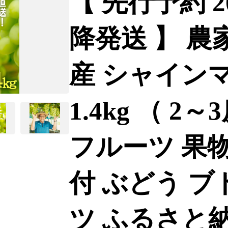
【 先行予約 
降発送 】 農
産 シャイン
1.4kg （ 2
フルーツ 果物 
付 ぶどう ブ
ツ ふるさと納税 