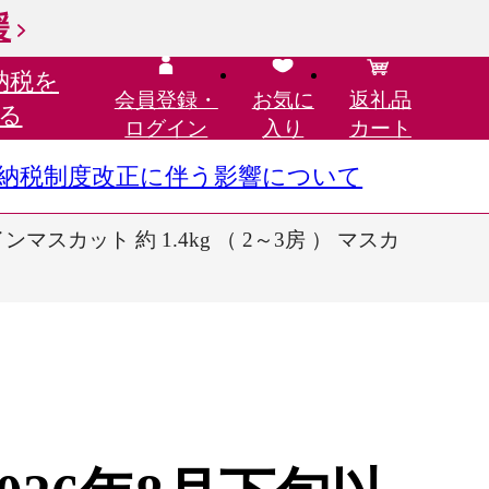
援
納税を
会員登録・
お気に
返礼品
る
ログイン
入り
カート
さと納税制度改正に伴う影響について
マスカット 約 1.4kg （ 2～3房 ） マスカ