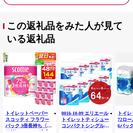
この返礼品をみた人が見て
いる返礼品
トイレットペーパー
0016-10-09 エリエール
トイレ
スコッティ フラワー
トイレットティシュー
72ロール
パック 3倍長持ち〈香
コンパクトシングル 8
6パック
り付〉4ロール(ダブ
ロール×8パック 64ロ
100m