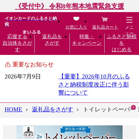
《受付中》 令和8年熊本地震緊急支援
イオンカードのふるさと納
税
お気に入り
返礼品カート
メニ
ュー
応援する
返礼品を
特集・
ふるさと納税
自治体をさが
さがす
キャンペーン
を
す
はじめる
重要なお知らせ
2026年7月9日
【重要】2026年10月のふる
さと納税制度改正に伴う影
響について
HOME
返礼品をさがす
トイレットペーパー 1