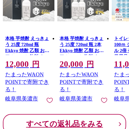
本格 芋焼酎 えっきょ
本格 芋焼酎 えっきょ
トイレ
う 25度 720ml 瓶
う 25度 720ml 瓶 2本
100ｍ
Ekkyo 焼酎 乙類 お酒
Ekkyo 焼酎 乙類 お酒
ル 2倍
アルコール 飲料 さつ
アルコール 飲料 さつ
日用品
12,000
20,000
11,
まいも 紅はるか 芋 い
まいも 紅はるか 芋 い
円
円
も イモ G酵母 オリジ
も イモ G酵母 オリジ
たまったWAON
たまったWAON
たまっ
ナル 晩酌 家飲み プレ
ナル 晩酌 家飲み プレ
ゼント 贈り物 ギフト
ゼント 贈り物 ギフト
POINTで寄附でき
POINTで寄附でき
POI
父の日 お中元 お歳暮
父の日 お中元 お歳暮
る！
る！
る！
誕生日 自家用 送料無
誕生日 自家用 送料無
岐阜県美濃市
岐阜県美濃市
岐阜
料 紫屋 岐阜県 美濃市
料 紫屋 岐阜県 美濃市
すべての返礼品をみる