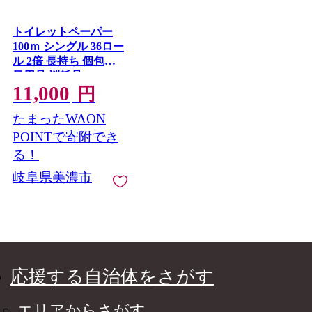
トイレットペーパー
100ｍ シングル 36ロー
ル 2倍 長持ち 個包装
日用品 消耗品
11,000
円
たまったWAON
POINTで寄附でき
る！
岐阜県美濃市
応援する自治体をさがす
エリアからさがす