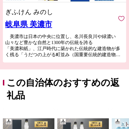
ぎふけん みのし
岐阜県 美濃市
美濃市は日本の中央に位置し、名川長良川や緑濃い
山々など豊かな自然と1300年の伝統を誇る
「美濃和紙」、江戸時代に築かれた伝統的な建造物が多
く残る「うだつの上がる町並み（国重要伝統的建造物群
保存地区）」などがあり、伝統文化が息づくまちです。
また、「うだつの上がる町並み」で毎年開催される美
濃和紙あかりアート展は、数多くの独創的なあかりの作
品が展示され、幻想的な世界が醸し出されます。
この自治体のおすすめの返
礼品