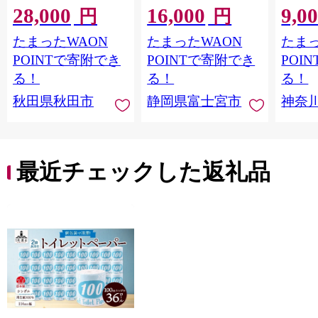
28,000
16,000
9,0
ル)×12パック 日用品
ール 1.5倍巻 82.5m
FSC
円
円
最短翌日発送 [スコッ
トイレットペーパー
長巻タ
たまったWAON
たまったWAON
たまっ
ティ フラワーパック
シングル パルプ100％
100％
トイレットペーパー
香りつき 日用品 消耗
防災 
POINTで寄附でき
POINTで寄附でき
POI
日本製紙クレシア] 秋
品 備蓄
ペーパ
る！
る！
る！
田県秋田市
川県 
秋田県秋田市
静岡県富士宮市
神奈
トペー
活雑貨
れっと
ち 長
便利 
最近チェックした返礼品
コ ト
ー 人