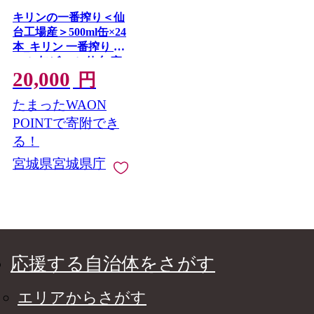
キリンの一番搾り＜仙
台工場産＞500ml缶×24
本_キリン 一番搾り ビ
ール 缶ビール 仙台 宮
20,000
城 地ビール 国産 酒 晩
円
酌 家飲み 美味しい 人
たまったWAON
気 おすすめ ギフト 贈
答 プレゼント 送料無
POINTで寄附でき
料【1412564】
る！
宮城県宮城県庁
応援する自治体をさがす
エリアからさがす