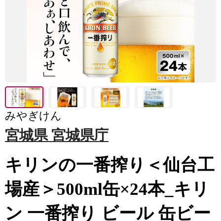
みやぎけん
宮城県 宮城県庁
キリンの一番搾り＜仙台工
場産＞500ml缶×24本_キリ
ン 一番搾り ビール 缶ビー