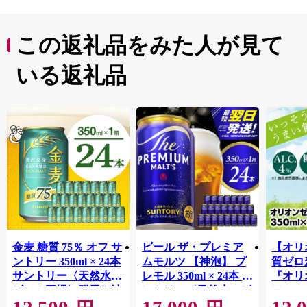
この返礼品をみた人が見て
いる返礼品
金麦 糖質 75％ オフ サ
ビール ザ・プレミア
【オリ
ントリー 350ml × 24本
ムモルツ 【神泡】 プ
質ゼロ
サントリー〈天然水の
レモル 350ml × 24本 サ
『オリ
ビール工場〉群馬※沖
ントリー〈天然水のビ
フ』(35
縄・離島地域へのお届
ール工場〉群馬※沖
泡酒 