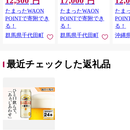
12,500
17,000
12,
円
円
け不可
縄・離島地域へのお届
1ケー
たまったWAON
たまったWAON
たまっ
け不可
ロ ゼ
麦芽3
POINTで寄附でき
POINTで寄附でき
POI
化した
る！
る！
る！
すめ 
群馬県千代田町
群馬県千代田町
沖縄
重瀬【
最近チェックした返礼品