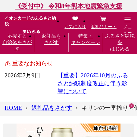
《受付中》 令和8年熊本地震緊急支援
イオンカードのふるさと納
税
お気に入り
返礼品カート
メニ
ュー
応援する
返礼品を
特集・
ふるさと納税
自治体をさが
さがす
キャンペーン
を
す
はじめる
重要なお知らせ
2026年7月9日
【重要】2026年10月のふる
さと納税制度改正に伴う影
響について
HOME
返礼品をさがす
キリンの一番搾り＜仙台