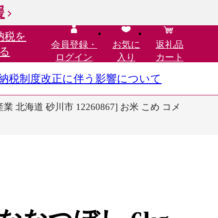
援
納税を
会員登録・
お気に
返礼品
る
ログイン
入り
カート
さと納税制度改正に伴う影響について
産業 北海道 砂川市 12260867] お米 こめ コメ