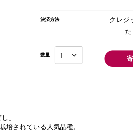
クレジッ
決済方法
た
数量
ぼし」
栽培されている人気品種。