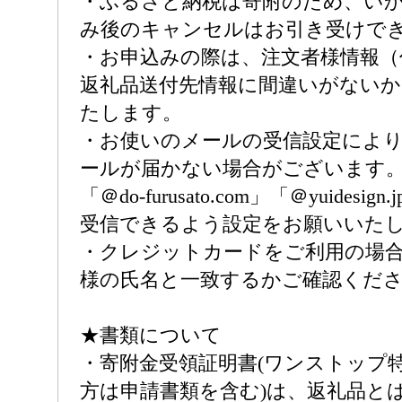
・ふるさと納税は寄附のため、い
み後のキャンセルはお引き受けで
・お申込みの際は、注文者様情報（
返礼品送付先情報に間違いがない
たします。
・お使いのメールの受信設定によ
ールが届かない場合がございます
「＠do-furusato.com」「＠yuides
受信できるよう設定をお願いいた
・クレジットカードをご利用の場
様の氏名と一致するかご確認くだ
★書類について
・寄附金受領証明書(ワンストップ
方は申請書類を含む)は、返礼品と