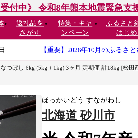
受付中》 令和8年熊本地震緊急支
体
返礼品を
特集・
キャ
ふるさと
さがす
ンペーン
はじめ
9日
【重要】2026年10月のふる
つぼし 6kg (5kg＋1kg) 3ヶ月 定期便 計18kg [松田
ほっかいどう すながわし
北海道 砂川市