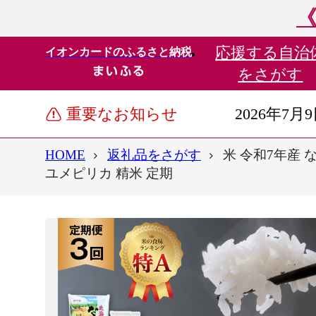
《
応援する
自治
イオンカードのふるさと納税
をさがす
重要なお知らせ
2026年7月
HOME
返礼品をさがす
米 令和7年産 なな
ユメピリカ 精米 定期