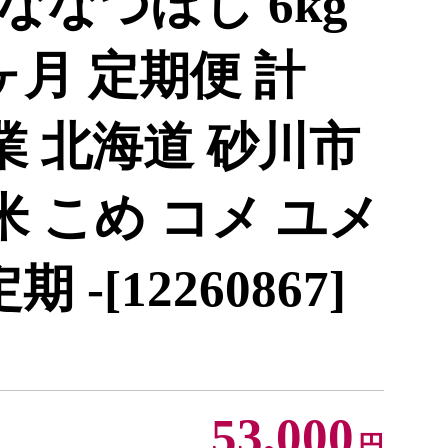
ななつぼし 6kg
 3ヶ月 定期便 計
産業 北海道 砂川市
 お米 こめ コメ ユメ
 -[12260867]
53,000
円