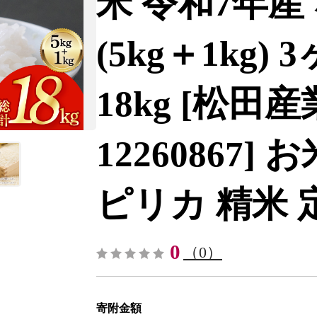
米 令和7年産 
(5kg＋1kg)
18kg [松田
12260867]
ピリカ 精米 定期
0
（0）
寄附金額