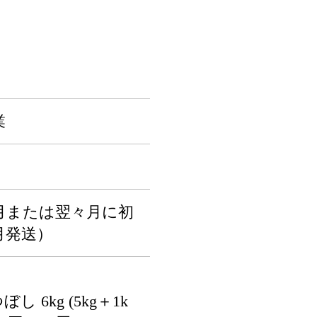
業
月または翌々月に初
月発送）
 6kg (5kg＋1k