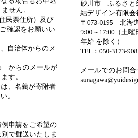
かなる場合もお申込
砂川市 ふるさと
きません。
結デザイン有限会
住民票住所）及び
〒073-0195 
かご確認をお願いい
9:00～17:00
年始 を除く）
り、自治体からのメ
TEL：050-3173-908
。
ign.jp」からのメールが
メールでのお問合
します。
sunagawa@yuidesign
合は、名義が寄附者
さい。
特例申請をご希望の
は別で郵送いたしま