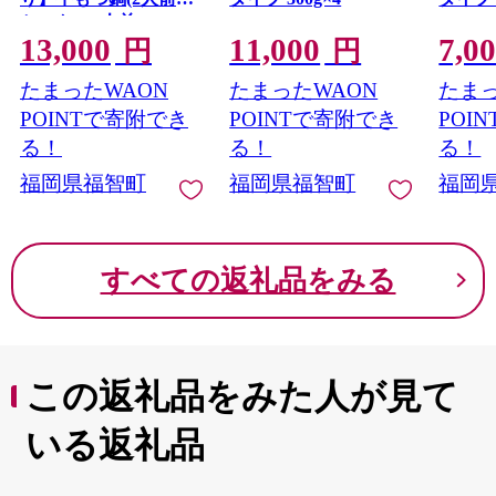
セット) 10人前
13,000
11,000
7,0
円
円
たまったWAON
たまったWAON
たまっ
POINTで寄附でき
POINTで寄附でき
POI
る！
る！
る！
福岡県福智町
福岡県福智町
福岡
すべての返礼品をみる
この返礼品をみた人が見て
いる返礼品