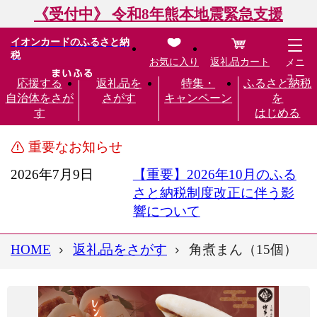
《受付中》 令和8年熊本地震緊急支援
イオンカードのふるさと納
税
お気に入り
返礼品カート
メニ
ュー
応援する
返礼品を
特集・
ふるさと納税
自治体をさが
さがす
キャンペーン
を
す
はじめる
重要なお知らせ
2026年7月9日
【重要】2026年10月のふる
さと納税制度改正に伴う影
響について
HOME
返礼品をさがす
角煮まん（15個）