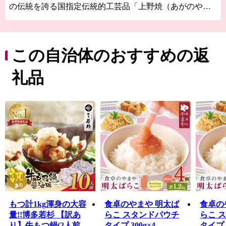
の伝統を誇る国指定伝統的工芸品「上野焼（あがのや
き）」の窯元が数多く点在する“陶の里”としても知られ
ています。
まちには、泉質豊かな温泉やファブラボ機能を備えた図
書館・歴史資料館があるほか、福岡県内最大最古で樹齢
この自治体のおすすめの返
600年のエドヒガン「虎尾桜」や樹齢500年の大藤「迎接
の藤」など、天然資源にも彩られています。 また、毎年
礼品
開催している「福智スイーツ大茶会」は、県内有数のス
イーツ店舗が出展し、まちの人口を上回る来場者が訪れ
るシンボルイベントとなっています。
ふるさと納税では、「コト消費」による体験型サービス
をはじめ、ブランド肉やお米、フルーツやスイーツな
ど、生産者のまごころと愛情が詰まった自慢の逸品をご
寄附のお礼の品として、福智が誇る魅力を発信し、地域
ブランド化を展開しています。
もつ計1kg渾身の大容
食卓のやまや 明太ば
食卓の
量!!博多若杉 【訳あ
らこ スタンドパウチ
らこ 
り】牛もつ鍋(2人前×5
タイプ 300g×4
タイプ 3