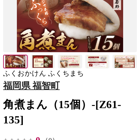
ふくおかけん ふくちまち
福岡県 福智町
角煮まん（15個）-[Z61-
135]