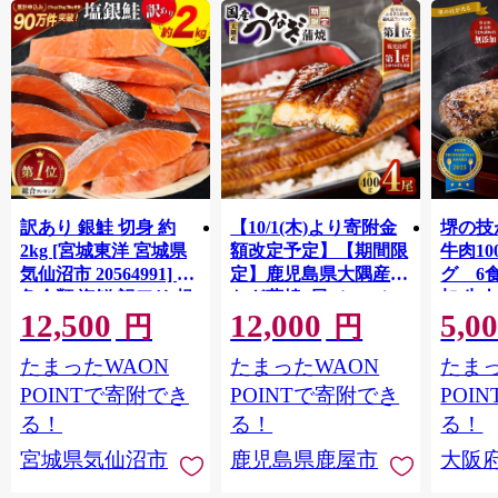
訳あり 銀鮭 切身 約
【10/1(木)より寄附金
堺の技
2kg [宮城東洋 宮城県
額改定予定】【期間限
牛肉1
気仙沼市 20564991] 鮭
定】鹿児島県大隅産う
グ 6
魚介類 海鮮 訳アリ 規
なぎ蒲焼4尾（400g）
加 牛
12,500
12,000
5,0
格外 不揃い さけ サケ
ット 6
円
円
鮭切身 シャケ 切り身
メ 温
たまったWAON
たまったWAON
たまっ
冷凍 家庭用 おかず 弁
菜 簡
当 支援 サーモン 銀鮭
すめ 
POINTで寄附でき
POINTで寄附でき
POI
切り身 魚 わけあり
取り寄
る！
る！
る！
料 ふ
宮城県気仙沼市
鹿児島県鹿屋市
大阪
堺市】