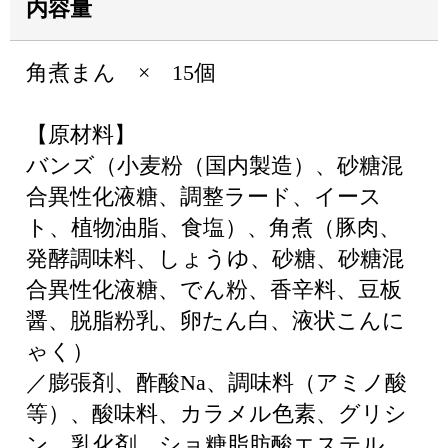
内容量
角煮まん × 15個
【原材料】
バンズ（小麦粉（国内製造）、砂糖混
合異性化液糖、調整ラード、イース
ト、植物油脂、食塩）、角煮（豚肉、
発酵調味料、しょうゆ、砂糖、砂糖混
合異性化液糖、でん粉、香辛料、豆板
醤、脱脂粉乳、卵たん白、液状こんに
ゃく）
／膨張剤、酢酸Na、調味料（アミノ酸
等）、酸味料、カラメル色素、グリシ
ン、乳化剤、ショ糖脂肪酸エステル、