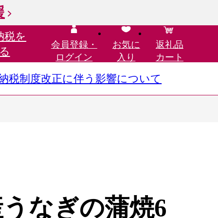
援
納税を
会員登録・
お気に
返礼品
る
ログイン
入り
カート
さと納税制度改正に伴う影響について
産うなぎの蒲焼6