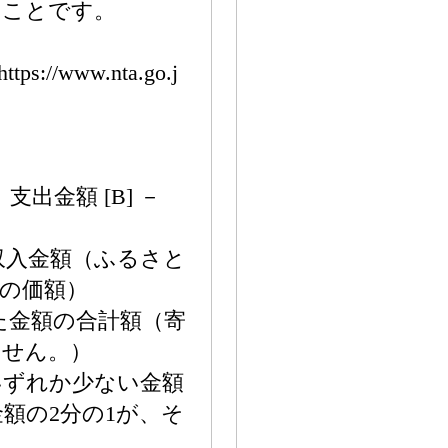
のことです。
www.nta.go.j
支出金額 [B] －
収入金額（ふるさと
の価額）
た金額の合計額（寄
ません。）
円のいずれか少ない金額
額の2分の1が、そ