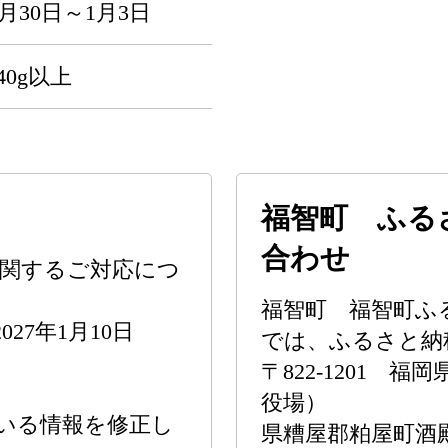
月30日～1月3日
40g以上
福智町 ふる
合わせ
に関するご対応につ
福智町 福智町ふ
27年1月10日
では、ふるさと納
〒822-1201 
役場） 〒
いる情報を修正し
県糟屋郡粕屋町酒殿