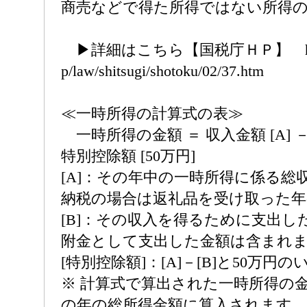
商売などで得た所得ではない所得
▶詳細はこちら【国税庁ＨＰ】 https://
p/law/shitsugi/shotoku/02/37.htm
≪一時所得の計算式の表≫
一時所得の金額 ＝ 収入金額 [A] － 
特別控除額 [50万円]
[A]：その年中の一時所得に係る総
納税の場合は返礼品を受け取った年
[B]：その収入を得るために支出し
附金として支出した金額は含まれ
[特別控除額]：[A]－[B]と50万
※ 計算式で算出された一時所得の金
の年の総所得金額に算入されます。