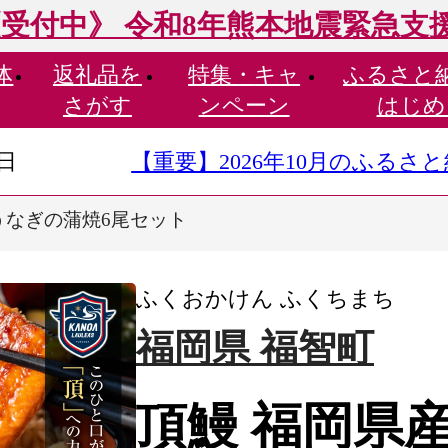
受付中》 令和8年熊本地震緊急支
体
返礼品を
特集・
キャ
ふるさと
さがす
ンペーン
はじめ
9日
【重要】2026年10月のふる
うなぎの蒲焼6尾セット
ふくおかけん ふくちまち
福岡県 福智町
頂鰻 福岡県