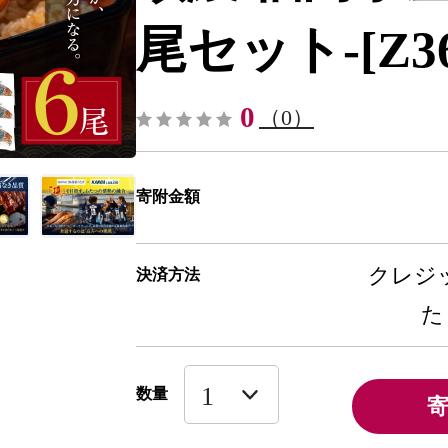
尾セット-[Z36
0
（0）
寄附金額
クレジッ
決済方法
た
数量