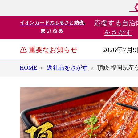
《
応援する
自治
イオンカードのふるさと納税
をさがす
重要なお知らせ
2026年7月
HOME
返礼品をさがす
頂鰻 福岡県産