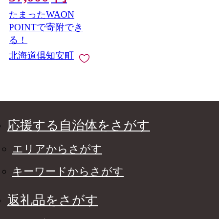
クル 長持 防災 常備品
たまったWAON
日用雑貨 消耗品 生活
必需品 備蓄 ペーパー
POINTで寄附でき
紙 北海道 倶知安町 日
る！
用品
北海道倶知安町
応援する自治体をさがす
エリアからさがす
キーワードからさがす
返礼品をさがす