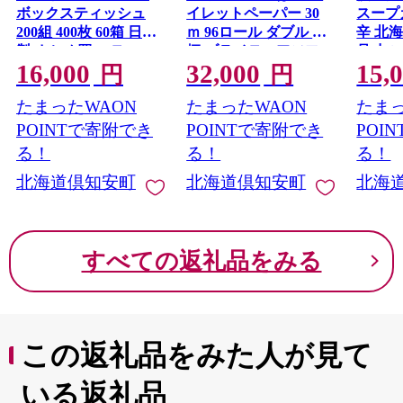
ボックスティッシュ
イレットペーパー 30
スープ
200組 400枚 60箱 日本
ｍ 96ロール ダブル 花
辛 北
製 まとめ買い ティッ
柄 ブライティアソフ
品 丸
16,000
32,000
15,
シュ リサイクル 長持
ト ボックス ティッシ
ー ス
円
円
防災 常備品 日用雑貨
ュ 200組 60箱 防災 常
じゃが
たまったWAON
たまったWAON
たまっ
消耗品 生活必需品 備
備品 プリント ペーパ
お取り
蓄 ペーパー 紙 北海道
ー まとめ買い リサイ
POINTで寄附でき
POINTで寄附でき
POI
倶知安町 日用品
クル 消耗品 生活必需
る！
る！
る！
品 備蓄 送料無料 倶知
北海道倶知安町
北海道倶知安町
北海
安町 日用品
すべての返礼品をみる
この返礼品をみた人が見て
いる返礼品