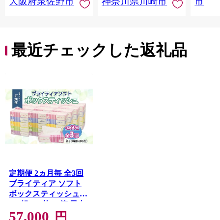
大阪府泉佐野市
神奈川県川崎市
市
トペーパー 新生活 生
活雑貨 生活用品 とい
れっとぺーぱー 長持
ち 長巻き まとめ 非常
便利 サステナブル エ
最近チェックした返礼品
コ トイレットペーパ
ー 人気 おすすめ
定期便 2ヵ月毎 全3回
ブライティア ソフト
ボックスティッシュ
200組 400枚 60箱 日本
57,000
製 まとめ買い リサイ
円