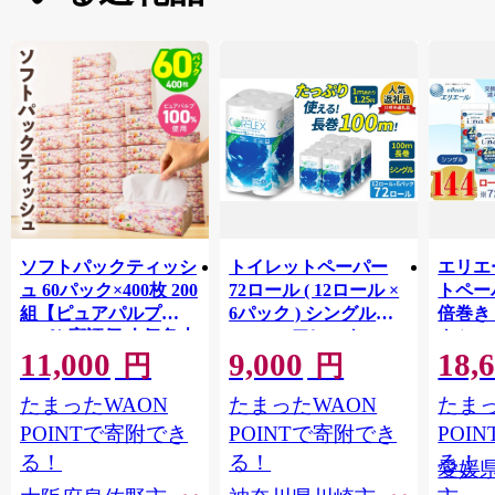
ソフトパックティッシ
トイレットペーパー
エリエ
ュ 60パック×400枚 200
72ロール ( 12ロール ×
トペー
組【ピュアパルプ
6パック ) シングル
倍巻き 
100％ 高評価 人気急上
100m コアレックス
ク i:n
11,000
9,000
18,
昇 まとめ買い 日用品
FSCリサイクルロール
（シン
円
円
常備品 てぃっしゅ 備
長巻タイプ 再生紙
× 6パ
たまったWAON
たまったWAON
たまっ
蓄 防災 箱なし】
100％ 日用品 消耗品
品 新生
010B1754
防災 備蓄 トイレット
媛県 
POINTで寄附でき
POINTで寄附でき
POI
ペーパー トイレ 神奈
る！
る！
る！
愛媛
川県 川崎市 トイレッ