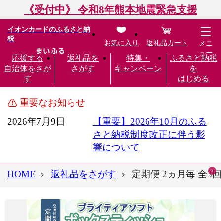
《受付中》 令和8年熊本地震緊急支援
イオンカードのふるさと納
税
お気に入り
返礼品カート
メニ
ュー
応援する
返礼品を
特集・
ふるさと納税
自治体をさが
さがす
キャンペーン
を
す
はじめる
重要なお知らせ
2026年7月9日
【重要】2026年10月のふる
さと納税制度改正に伴う影
響について
HOME
返礼品をさがす
定期便 2ヵ月毎 全3