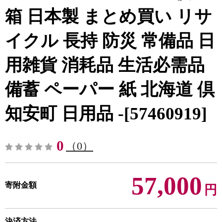
箱 日本製 まとめ買い リサ
イクル 長持 防災 常備品 日
用雑貨 消耗品 生活必需品
備蓄 ペーパー 紙 北海道 倶
知安町 日用品 -[57460919]
0
（0）
57,000
寄附金額
円
決済方法