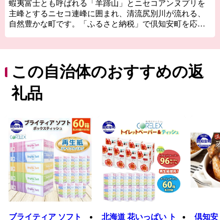
蝦夷富士とも呼ばれる「羊蹄山」とニセコアンヌプリを
主峰とするニセコ連峰に囲まれ、清流尻別川が流れる、
自然豊かな町です。「ふるさと納税」で倶知安町を応援
してください。
この自治体のおすすめの返
礼品
ブライティア ソフト
北海道 花いっぱい ト
倶知安