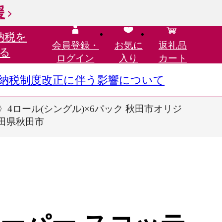
援
納税を
会員登録・
お気に
返礼品
る
ログイン
入り
カート
さと納税制度改正に伴う影響について
4ロール(シングル)×6パック 秋田市オリジ
秋田県秋田市