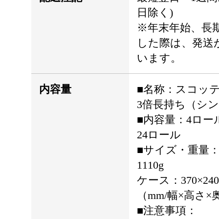
日除く)
※年末年始、長
した際は、発送
います。
内容量
■名称：スコッ
3倍長持ち（シ
■内容量：4ロー
24ロール
■サイズ・重量：個装
1110g
ケース：370×240×4
（mm/幅×高さ×
■注意事項：