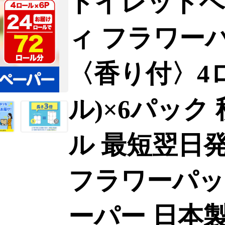
トイレットペ
ィ フラワー
〈香り付〉4
ル)×6パック
ル 最短翌日発
フラワーパッ
ーパー 日本