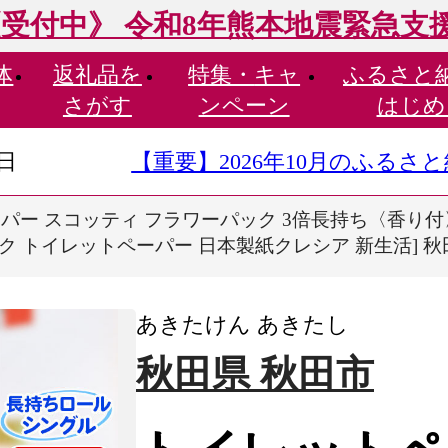
受付中》 令和8年熊本地震緊急支
体
返礼品を
特集・
キャ
ふるさと
さがす
ンペーン
はじめ
9日
【重要】2026年10月のふる
パー スコッティ フラワーパック 3倍長持ち〈香り付〉
ック トイレットペーパー 日本製紙クレシア 新生活] 
あきたけん あきたし
秋田県 秋田市