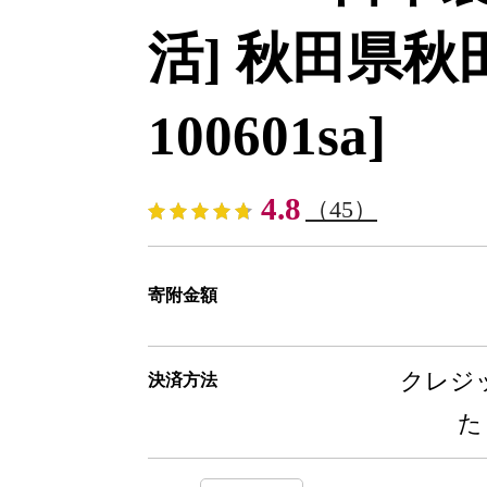
活] 秋田県秋田市
100601sa]
4.8
（45）
寄附金額
クレジッ
決済方法
た