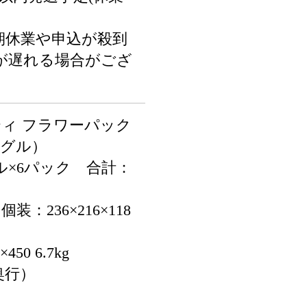
期休業や申込が殺到
が遅れる場合がござ
ティ フラワーパック
ングル）
ル×6パック 合計：
：236×216×118
50 6.7kg
奥行）