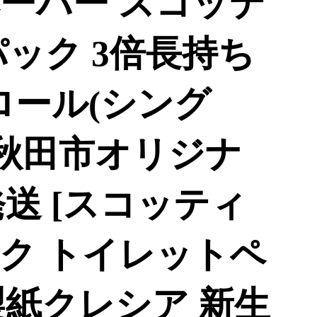
ーパー スコッテ
パック 3倍長持ち
ロール(シング
 秋田市オリジナ
送 [スコッティ
ク トイレットペ
製紙クレシア 新生