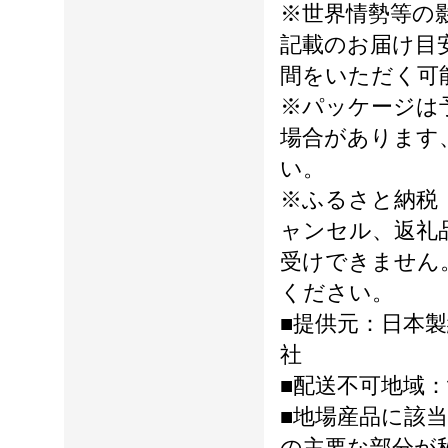
※世界情勢等の
記載のお届け目
間をいただく可
※パッケージは
場合があります
い。
※ふるさと納税
ャンセル、返礼
受けできません
ください。
■提供元：日本
社
■配送不可地域：
■地場産品に該
の主要な部分が