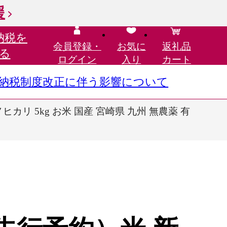
援
納税を
会員登録・
お気に
返礼品
る
ログイン
入り
カート
さと納税制度改正に伴う影響について
リ 5kg お米 国産 宮崎県 九州 無農薬 有