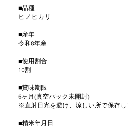
■品種
ヒノヒカリ
■産年
令和8年産
■使用割合
10割
■賞味期限
6ヶ月(真空パック未開封)
※直射日光を避け、涼しい所で保存し
■精米年月日