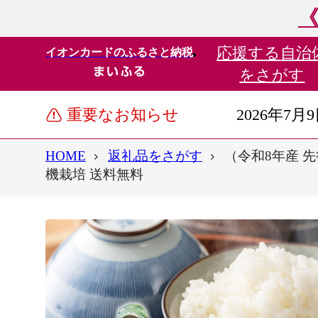
《
応援する
自治
イオンカードのふるさと納税
をさがす
重要なお知らせ
2026年7月
HOME
返礼品をさがす
（令和8年産 先
機栽培 送料無料