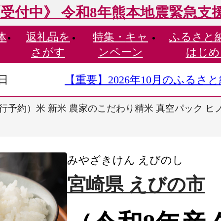
受付中》 令和8年熊本地震緊急支
体
返礼品を
特集・
キャ
ふるさと
さがす
ンペーン
はじめ
9日
【重要】2026年10月のふる
行予約）米 新米 農家のこだわり精米 真空パック ヒノヒカ
みやざきけん えびのし
宮崎県 えびの市