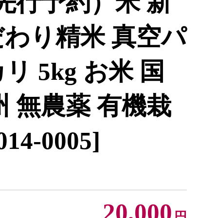
先行予約）米 新
だわり精米 真空パ
 5kg お米 国
州 無農薬 有機栽
4-0005]
20,000
円