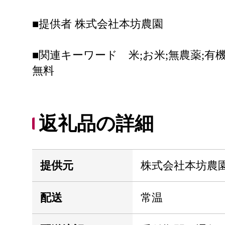
■提供者 株式会社本坊農園
■関連キーワード 米;お米;無農薬;有機栽
無料
返礼品の詳細
提供元
株式会社本坊農
配送
常温