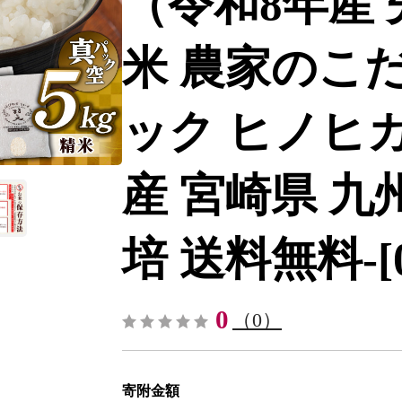
（令和8年産 
米 農家のこ
ック ヒノヒカリ
産 宮崎県 九
培 送料無料-[01
0
（0）
寄附金額