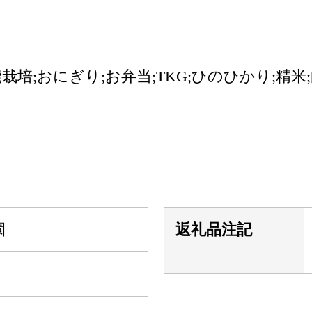
培;おにぎり;お弁当;TKG;ひのひかり;精米;白
園
返礼品注記