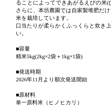
ることによってできあがるえびの米(
さらに、本坊農園では自家製堆肥だけ
米を栽培しています。
口当たりが柔らかくふっくらと炊き
い。
■容量
精米5kg(2kg×2袋＋1kg×1袋)
■発送時期
2026年11月より順次発送開始
■原材料
単一原料米（ヒノヒカリ）