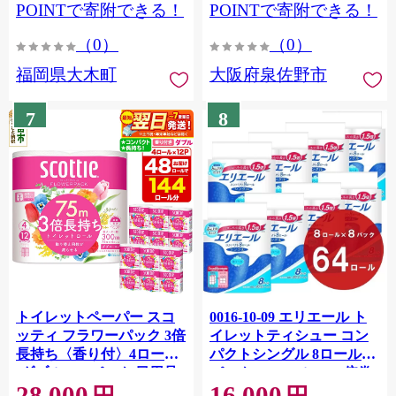
CY009_01
POINTで寄附できる！
POINTで寄附できる！
（0）
（0）
福岡県大木町
大阪府泉佐野市
7
8
トイレットペーパー スコ
0016-10-09 エリエール ト
ッティ フラワーパック 3倍
イレットティシュー コン
長持ち〈香り付〉4ロール
パクトシングル 8ロール×8
(ダブル)×12パック 日用品
パック 64ロール 1.5倍巻
28,000
16,000
最短翌日発送 [スコッティ
82.5m トイレットペーパー