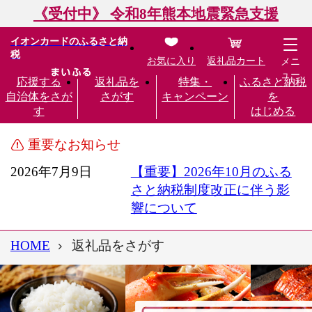
《受付中》 令和8年熊本地震緊急支援
イオンカードのふるさと納
税
お気に入り
返礼品カート
メニ
ュー
応援する
返礼品を
特集・
ふるさと納税
自治体をさが
さがす
キャンペーン
を
す
はじめる
重要なお知らせ
2026年7月9日
【重要】2026年10月のふる
さと納税制度改正に伴う影
響について
HOME
返礼品をさがす