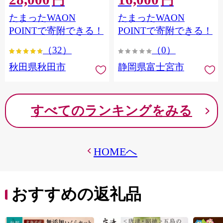
円
円
フラワーパック トイレッ
シングル パルプ100％ 香り
たまったWAON
たまったWAON
トペーパー 日本製紙クレ
つき 日用品 消耗品 備蓄
シア] 秋田県秋田市
POINTで寄附できる！
POINTで寄附できる！
（32）
（0）
秋田県秋田市
静岡県富士宮市
すべてのランキングをみる
HOMEへ
おすすめの返礼品