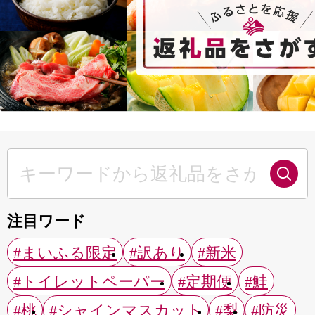
注目ワード
#まいふる限定
#訳あり
#新米
#トイレットペーパー
#定期便
#鮭
#桃
#シャインマスカット
#梨
#防災