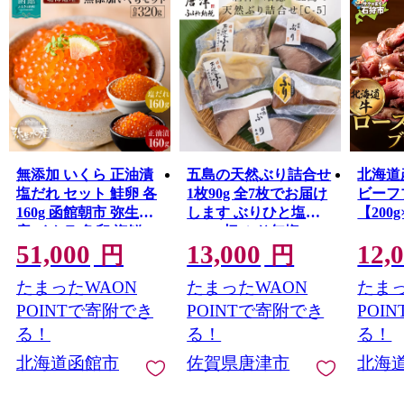
無添加 いくら 正油漬
五島の天然ぶり詰合せ
北海道
塩だれ セット 鮭卵 各
1枚90g 全7枚でお届け
ビーフ
160g 函館朝市 弥生水
します ぶりひと塩
【200
産 イクラ 魚卵 海鮮 い
90g×2切 ぶり無塩
51,000
13,000
12,
くら丼 パスタ 海の宝
90g×2切 ぶり吟醸味噌
円
円
石 食感 贅沢 使い切り
粕漬90g×2切 ぶりみり
たまったWAON
たまったWAON
たまっ
サイズ おにぎり 巻き
ん醤油漬×1切 おかず
ずし カナッペ 北海道
ギフト 唐津市
POINTで寄附でき
POINTで寄附でき
POI
函館 ふるさと 送料無
る！
る！
る！
料 お取り寄せグルメ
北海道函館市
佐賀県唐津市
北海
お取り寄せ_HD032-
031