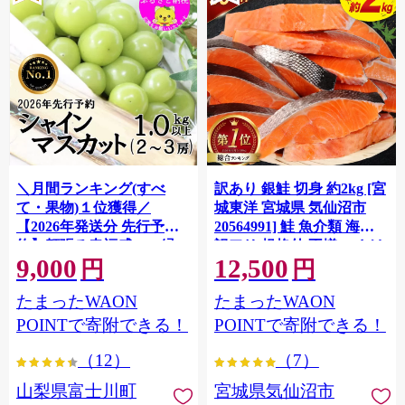
＼月間ランキング(すべ
訳あり 銀鮭 切身 約2kg [宮
て・果物)１位獲得／
城東洋 宮城県 気仙沼市
【2026年発送分 先行予
20564991] 鮭 魚介類 海鮮
約】頬張る幸福感 〜緑の
訳アリ 規格外 不揃い さけ
9,000
12,500
宝石・ シャインマスカッ
サケ 鮭切身 シャケ 切り身
円
円
ト 〜 １ｋｇ以上（２〜３
冷凍 家庭用 おかず 弁当 支
たまったWAON
たまったWAON
房） フルーツ 山梨県産 果
援 サーモン 銀鮭切り身 魚
物 くだもの シャイン マス
わけあり
POINTで寄附できる！
POINTで寄附できる！
カット ぶどう ブドウ 葡萄
（12）
（7）
大粒 種なし 先行予約 富士
川町 10000円 一万円 9000
山梨県富士川町
宮城県気仙沼市
円 九千円