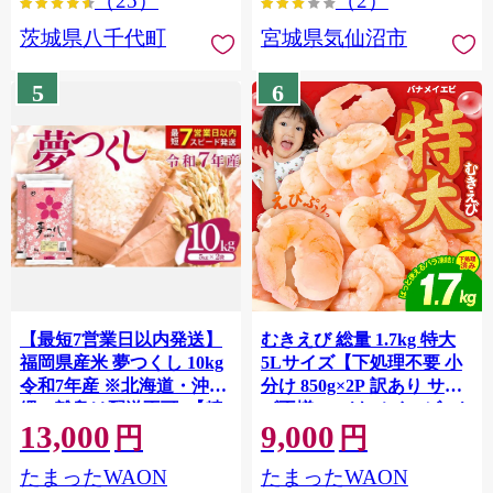
（25）
（2）
茨城県八千代町
宮城県気仙沼市
5
6
【最短7営業日以内発送】
むきえび 総量 1.7kg 特大
福岡県産米 夢つくし 10kg
5Lサイズ【下処理不要 小
令和7年産 ※北海道・沖
分け 850g×2P 訳あり サイ
縄・離島は配送不可 |【精
ズ不揃い バナメイエビ バ
13,000
9,000
米 単一米 単一原料米 7年
ラ凍結】 G4142
円
円
産 国産 お米 ブランド米
たまったWAON
たまったWAON
5kg × 2 ゆめつくし】