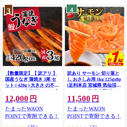
3
4
【数量限定】【 訳アリ 】
訳あり サーモン 切り落と
国産うなぎ 蒲焼き 3尾 セ
し おさしみ用 1kg 125gx8p
ット ( 420g ) 大きさ の不揃
[足利本店 宮城県 気仙沼市
い タレ・山椒付き ウナギ
20564313] 魚 魚介類 鮭 お
12,000
11,500
鰻 ふぞろい 不揃い うな重
刺し身 刺し身 刺身 生 生食
円
円
ひつまぶし 人気 茨城 八千
個包装 チリ銀鮭 銀鮭 海鮮
たまったWAON
たまったWAON
代町 ふるさと納税 冷凍
海鮮丼 魚介
[SF951ya]
POINTで寄附できる！
POINTで寄附できる！