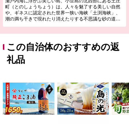
瀬戸内海に浮かぶ美しい島、小豆島の北西部にある土庄
町（とのしょうちょう）は、人々を魅了する美しい自然
や、ギネスに認定された世界一狭い海峡「土渕海峡」、
潮の満ち干きで現れたり消えたりする不思議な砂の道
「エンジェルロード」、壺井栄の名作「二十四の瞳」の
平和の群像などの観光スポットが数多くあり、ドラマや
映画のロケ地にもなっています。
明治時代に日本で唯一根付けに成功した「オリーブ」、
この自治体のおすすめの返
江戸時代から受け継がれる「醤油」、日本の三大生産地
にもなっている「そうめん」、日本一の生産量を誇る
礼品
「ごま油」、小豆島産オリーブのしぼり果実を配合した
特別な餌『オリーブ飼料』で育てられた「小豆島オリー
ブ牛」、全国発信を目指す小豆島のブランド鱧 「小豆島
島鱧（しょうどしま しまはも）」など、豊かな自然で育
まれたおいしいものがいっぱい。
先人が築いた伝統的な行事や歴史的な景観を守り、後世
へと継承していくには、「ふるさとを大切にしたい」
「ふるさとの発展に貢献したい」という皆さまの貴重な
応援が不可欠です。皆さまからいただきましたご厚意
は、土庄町が掲げるまちづくりのテーマの各事業に対す
る貴重な財源として活用させていただきます。みなさま
の生まれ育ったふるさとのみならず、「心のふるさと」