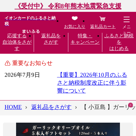
《受付中》 令和8年熊本地震緊急支援
イオンカードのふるさと納
税
お気に入り
返礼品カート
メニ
ュー
応援する
返礼品を
特集・
ふるさと納税
自治体をさが
さがす
キャンペーン
を
す
はじめる
重要なお知らせ
2026年7月9日
【重要】2026年10月のふる
さと納税制度改正に伴う影
響について
HOME
返礼品をさがす
【 小豆島 】ガーリッ