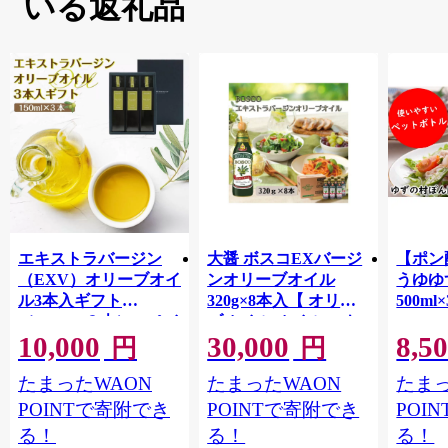
いる返礼品
エキストラバージン
大醤 ボスコEXバージ
【ポン
（EXV）オリーブオイ
ンオリーブオイル
うゆゆ
ル3本入ギフト
320g×8本入【 オリー
500ml
（150ml×３本）スペイ
ブオイル オイル エキ
10,000
30,000
8,5
ン産
ストラバージンオリー
円
円
ブオイル エクストラ
たまったWAON
たまったWAON
たまっ
バージン エキストラ
バージンオイル 調味
POINTで寄附でき
POINTで寄附でき
POI
料 高品質 ヘルシー サ
る！
る！
る！
ラダ パスタ 洋食 人気