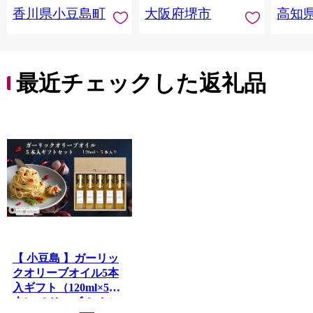
香川県小豆島町
大阪府堺市
高知
おすすめ 送料無料 大
阪府 堺市】
最近チェックした返礼品
【 小豆島 】ガーリッ
クオリーブオイル5本
入ギフト（120ml×5
本） オリーブオイル