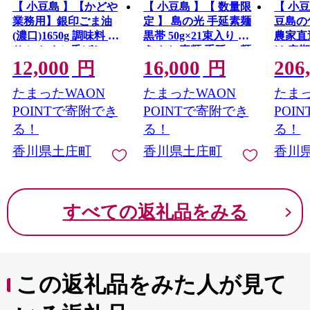
【 小豆島 】【かどや
【 小豆島 】【 数量限
【 小
や「第二のふるさと」として、土庄町を応援していただ
業務用】銀印ごま油
定 】 島の光 手延素麺
豆島の
けましたら幸いです。
(濃口)1650g 調味料 セ
黒帯 50g×21束入り そ
農家直
サミオイル 香ばしい
うめん 素麺 手延べ 麺
け 定
12,000
16,000
206
薫り高い
類 麺 めん 簡単 ヘルシ
旬 新
円
円
ー 贈り物 ギフト 贈答
川 香
たまったWAON
たまったWAON
たまっ
特級品 コシ 香川 香川
県 土庄 土庄町
POINTで寄附でき
POINTで寄附でき
POI
る！
る！
る！
香川県土庄町
香川県土庄町
香川
すべての返礼品をみる
この返礼品をみた人が見て