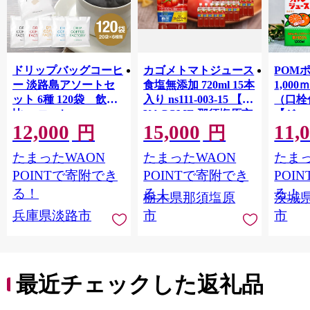
ドリップバッグコーヒ
カゴメトマトジュース
POM
ー 淡路島アソートセ
食塩無添加 720ml 15本
1,00
ット 6種 120袋 飲み
入り ns111-003-15 【
（口栓
比べ コーヒー
KAGOME 那須塩原市
【ジュ
12,000
15,000
11,
ギフト トマト 野菜 ジ
Ｍ 爽
円
円
ュース 飲料 ドリンク
ジ 果汁
たまったWAON
たまったWAON
たまっ
健康 GABA 血圧 コレ
ンス 
ステロール】
ンド 
POINTで寄附でき
POINTで寄附でき
POI
庫 ド
る！
る！
る！
栃木県那須塩原
茨城
入れし
兵庫県淡路市
市
市
アタイ
き フ
子ども
田市】
最近チェックした返礼品