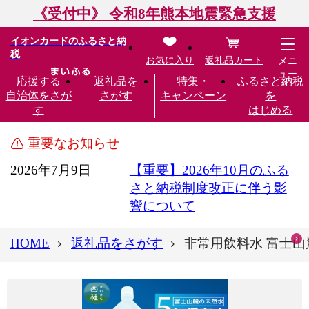
《受付中》 令和8年熊本地震緊急支援
イオンカードのふるさと納
税
お気に入り
返礼品カート
メニ
ュー
応援する
返礼品を
特集・
ふるさと納税
自治体をさが
さがす
キャンペーン
を
す
はじめる
重要なお知らせ
2026年7月9日
【重要】2026年10月のふる
さと納税制度改正に伴う影
響について
HOME
返礼品をさがす
非常用飲料水 富士山麓