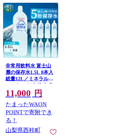
非常用飲料水 富士山
麓の保存水1.5L 8本入
総量12L／ミネラルウ
ォーター お水 軟水 飲
11,000
料 飲料水 ペットボト
円
ル 生活必需品 消耗品
たまったWAON
備蓄 備蓄水 防災用品
防災 災害対策 5年 長
POINTで寄附でき
期保存 人気 まろやか
る！
おいしい 送料無料 山
山梨県西桂町
梨県 西桂町【n0545-
08_web_A】