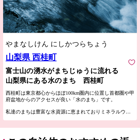
やまなしけん にしかつらちょう
山梨県 西桂町
富士山の湧水がまちじゅうに流れる
山梨県にある水のまち 西桂町
西桂町は東京都心からほぼ100km圏内に位置し首都圏や甲
府盆地からのアクセスが良い「水のまち」です。
私達のまちは豊富な水資源に恵まれておりミネラルウォ
ーターは、富士山の伏流水のなかでも特に美味しい層か
ら豊富に湧き出ていると言われています。
水質は織物の光沢を出すのに適した水と言われ、織物業
を支えてきました。