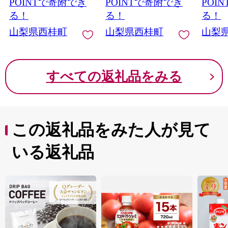
紙 トイレ用品 消耗品
紙 トイレ用品 消耗品
薬・ワ
POINTで寄附でき
POINTで寄附でき
POI
備蓄 防災用品【n0541-
備蓄 防災用品【n0541-
アニサ
る！
る！
る！
027_tii】
054_tii】
ステナ
山梨県西桂町
山梨県西桂町
山梨
ク 焼き
02_ne
すべての返礼品をみる
この返礼品をみた人が見て
いる返礼品