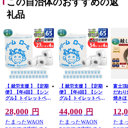
この自治体のおすすめの返
山林が約80％を占める岳景観の美しいまちで生まれた西
礼品
桂町の魅力あふれる特産品を、ふるさと納税を通じてお
楽しみください。
皆様からのふるさと西桂応援寄附金は西桂町のふるさと
づくりのために大切に活用させていただきます。
【 就労支援 】【定期
【 就労支援 】【定期
富士頂
便】【年4回】【シン
便】【年4回】【シン
だわり
グル】トイレットペー
グル】トイレットペー
焼きほ
パー ドリームロール
パー ドリームロール
【４瓶
28,000
44,000
12,
年4回配送(3ヶ月に1回)
年4回配送(3ヶ月に1回)
山麓の
円
円
(入金後翌月より配送
(入金後翌月より配送
で養殖
たまったWAON
たまったWAON
たまっ
開始) 27ロール 再生紙
開始) 54ロール 再生紙
なサー