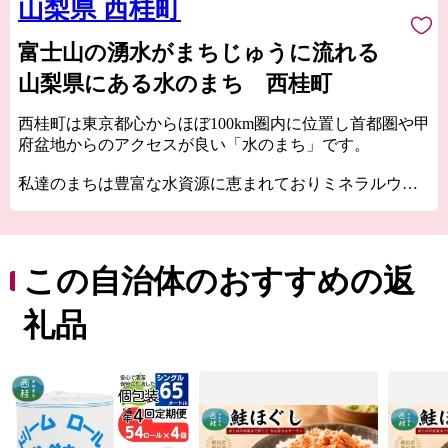
山梨県 西桂町
富士山の湧水がまちじゅうに流れる
山梨県にある水のまち 西桂町
西桂町は東京都心からほぼ100km圏内に位置し首都圏や甲
府盆地からのアクセスが良い「水のまち」です。
私達のまちは豊富な水資源に恵まれておりミネラルウォ
ーターは、富士山の伏流水のなかでも特に美味しい層か
ら豊富に湧き出ていると言われています。
水質は織物の光沢を出すのに適した水と言われ、織物業
を支えてきました。
この自治体のおすすめの返
山林が約80％を占める岳景観の美しいまちで生まれた西
礼品
桂町の魅力あふれる特産品を、ふるさと納税を通じてお
楽しみください。
皆様からのふるさと西桂応援寄附金は西桂町のふるさと
づくりのために大切に活用させていただきます。