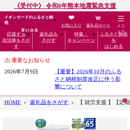
《受付中》 令和8年熊本地震緊急支援
イオンカードのふるさと納
税
お気に入り
返礼品カート
メニ
ュー
応援する
返礼品を
特集・
ふるさと納税
自治体をさが
さがす
キャンペーン
を
す
はじめる
重要なお知らせ
2026年7月9日
【重要】2026年10月のふる
さと納税制度改正に伴う影
響について
HOME
返礼品をさがす
【 就労支援 】【定期