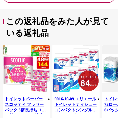
この返礼品をみた人が見て
いる返礼品
トイレットペーパー
0016-10-09 エリエール
トイレ
スコッティ フラワー
トイレットティシュー
72ロール
パック 3倍長持ち〈香
コンパクトシングル 8
6パック
り付〉4ロール(ダブ
ロール×8パック 64ロ
100m