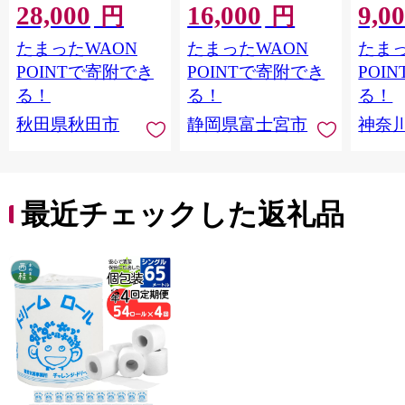
28,000
16,000
9,0
ル)×12パック 日用品
ール 1.5倍巻 82.5m
FSC
円
円
最短翌日発送 [スコッ
トイレットペーパー
長巻タ
たまったWAON
たまったWAON
たまっ
ティ フラワーパック
シングル パルプ100％
100％
トイレットペーパー
香りつき 日用品 消耗
防災 
POINTで寄附でき
POINTで寄附でき
POI
日本製紙クレシア] 秋
品 備蓄
ペーパ
る！
る！
る！
田県秋田市
川県 
秋田県秋田市
静岡県富士宮市
神奈
トペー
活雑貨
れっと
ち 長
便利 
最近チェックした返礼品
コ ト
ー 人