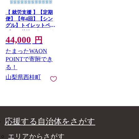
【 就労支援 】【定期
便】【年4回】【シン
グル】トイレットペー
パー ドリームロール
44,000
年4回配送(3ヶ月に1回)
円
(入金後翌月より配送
たまったWAON
開始) 54ロール 再生紙
紙 トイレ用品 消耗品
POINTで寄附でき
備蓄 防災用品【n0541-
る！
054_tii】
山梨県西桂町
応援する自治体をさがす
エリアからさがす