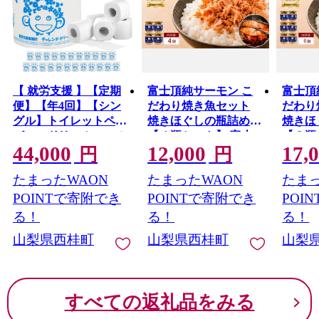
【 就労支援 】【定期
富士頂純サーモン こ
富士頂
便】【年4回】【シン
だわり焼き魚セット
だわり
グル】トイレットペー
焼きほぐしの瓶詰め
焼きほ
パー ドリームロール
【４瓶セット】 富士
【６瓶
44,000
12,000
17,
年4回配送(3ヶ月に1回)
山麓のきれいな天然水
山麓の
円
円
(入金後翌月より配送
で養殖された安心安全
で養殖
たまったWAON
たまったWAON
たまっ
開始) 54ロール 再生紙
なサーモン 完全無投
なサー
紙 トイレ用品 消耗品
薬・ワクチンフリー・
薬・ワ
POINTで寄附でき
POINTで寄附でき
POI
備蓄 防災用品【n0541-
アニサキスフリー・サ
アニサ
る！
る！
る！
054_tii】
ステナブル 鮭 フレー
ステナ
山梨県西桂町
山梨県西桂町
山梨
ク 焼き鮭【n0618-
ク 焼き
02_nes】
03_ne
すべての返礼品をみる