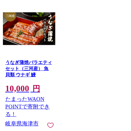
うなぎ蒲焼バラエティ
セット（三河産） 魚
貝類 ウナギ 鰻
10,000
円
たまったWAON
POINTで寄附でき
る！
岐阜県海津市