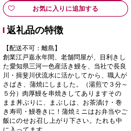
お気に入りに追加する
返礼品の特徴
【配送不可：離島】
創業江戸嘉永年間、老舗問屋が、目利きし
た愛知県三河一色産活き鰻を、当社で長良
川・揖斐川伏流水に活かしてから、職人が
さばき、蒲焼にしました。（湯煎で３分～
５分）肉厚鰻を串焼きしてありますその
まま丼ぶりに、まぶしは、お茶漬け・巻
き寿司・鰻巻きに！蒲焼ミニはお弁当やご
飯にのせお召し上がり下さい。たれも中
に入ってます。