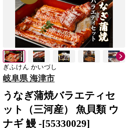
ぎふけん かいづし
岐阜県 海津市
うなぎ蒲焼バラエティセ
ット（三河産） 魚貝類 ウ
ナギ 鰻 -[55330029]