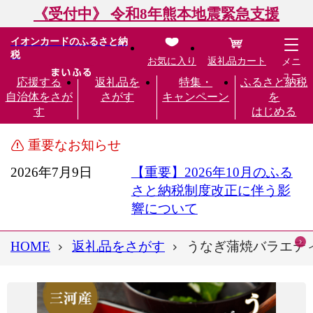
《受付中》 令和8年熊本地震緊急支援
イオンカードのふるさと納
税
お気に入り
返礼品カート
メニ
ュー
応援する
返礼品を
特集・
ふるさと納税
自治体をさが
さがす
キャンペーン
を
す
はじめる
重要なお知らせ
2026年7月9日
【重要】2026年10月のふる
さと納税制度改正に伴う影
響について
HOME
返礼品をさがす
うなぎ蒲焼バラエティ