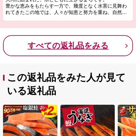
豊かな恵みをもたらす一方で、幾度となく水害に見舞わ
れてきたこの地では、人々が知恵と努力を重ね、自然と
向き合いながら暮らしを築いてきました。
その象徴が、治水の歴史を今に伝える千本松原です。先
人たちの挑戦が、現在の安心な暮らしと豊かな大地を支
えています。
すべての返礼品をみる
肥沃な土壌で育つみかんや柿などの農産物は、自然の恵
みと人の手が織りなす海津ならではの味わいです。ま
た、四季折々の風景や穏やかな時間は、訪れる人の心を
癒します。
この返礼品をみた人が見て
皆さまからのご寄附は、この大切な自然環境や歴史の継
いる返礼品
承、地域のにぎわいづくり、未来を担う子どもたちの育
成に活用させていただきます。
自然と向き合い、未来へつなぐまち・海津市を、ぜひ応
援してください。