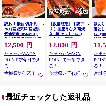
訳あり 銀鮭 切身 約
【数量限定】【 訳ア
訳あり
2kg [宮城東洋 宮城県
リ 】国産うなぎ 蒲焼
落とし 
気仙沼市 20564991] 鮭
き 3尾 セット ( 420g )
125gx
魚介類 海鮮 訳アリ 規
大きさ の不揃い タ
城県 
12,500
12,000
11,
格外 不揃い さけ サケ
レ・山椒付き ウナギ
20564
円
円
鮭切身 シャケ 切り身
鰻 ふぞろい 不揃い う
お刺し
たまったWAON
たまったWAON
たまっ
冷凍 家庭用 おかず 弁
な重 ひつまぶし 人気
生 生
当 支援 サーモン 銀鮭
茨城 八千代町 ふるさ
鮭 銀鮭
POINTで寄附でき
POINTで寄附でき
POI
切り身 魚 わけあり
と納税 冷凍 [SF951ya]
介
る！
る！
る！
宮城県気仙沼市
茨城県八千代町
宮城
最近チェックした返礼品