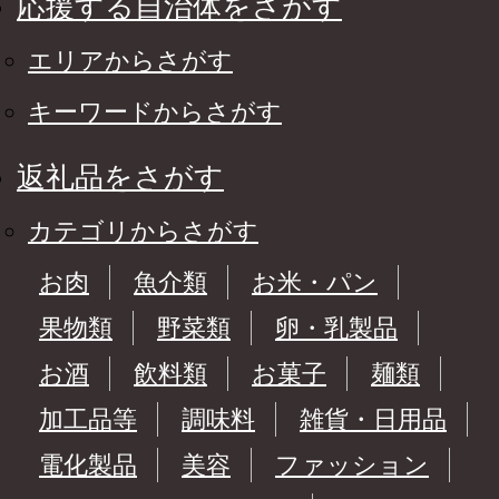
応援する自治体をさがす
エリアからさがす
キーワードからさがす
返礼品をさがす
カテゴリからさがす
お肉
魚介類
お米・パン
果物類
野菜類
卵・乳製品
お酒
飲料類
お菓子
麺類
加工品等
調味料
雑貨・日用品
電化製品
美容
ファッション