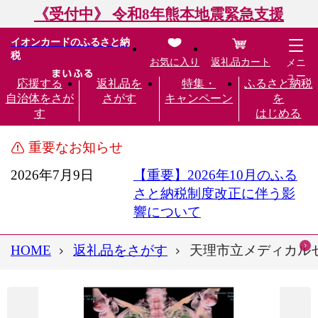
《受付中》 令和8年熊本地震緊急支援
イオンカードのふるさと納
税
お気に入り
返礼品カート
メニ
ュー
応援する
返礼品を
特集・
ふるさと納税
自治体をさが
さがす
キャンペーン
を
す
はじめる
重要なお知らせ
2026年7月9日
【重要】2026年10月のふる
さと納税制度改正に伴う影
響について
HOME
返礼品をさがす
天理市立メディカルセン