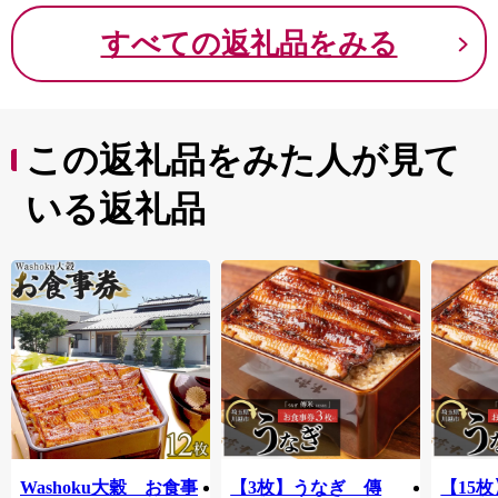
すべての返礼品をみる
この返礼品をみた人が見て
いる返礼品
Washoku大穀 お食事
【3枚】うなぎ 傳
【15