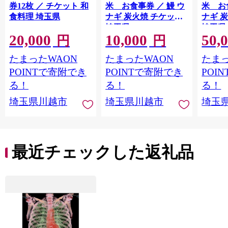
券12枚 ／ チケット 和
米 お食事券 ／ 鰻 ウ
米 お
食料理 埼玉県
ナギ 炭火焼 チケット
ナギ 
埼玉県
埼玉県
20,000
10,000
50,
円
円
たまったWAON
たまったWAON
たまっ
POINTで寄附でき
POINTで寄附でき
POI
る！
る！
る！
埼玉県川越市
埼玉県川越市
埼玉
最近チェックした返礼品